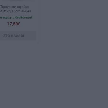
Υδρόγειος σφαίρα
λιτική 16cm 42643
Tecnoditattica
γα τεμάχια διαθέσιμα!
17,50€