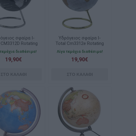
όγειος σφαίρα I-
Υδρόγειος σφαίρα I-
l CM3312D Rotating
Total Cm3312e Rotating
 With Base Silver
Map With Base White
 τεμάχια διαθέσιμα!
Λίγα τεμάχια διαθέσιμα!
14cm
14cm
19,90€
19,90€