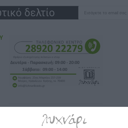
τικό δελτίο
Υ