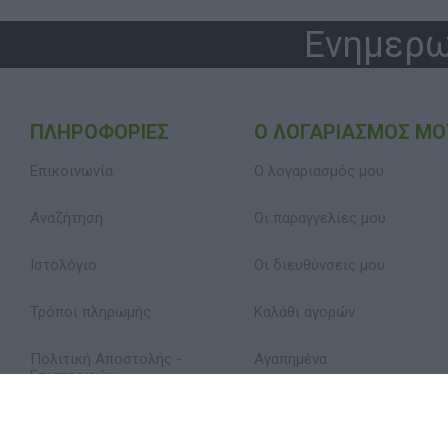
Ενημερω
ΠΛΗΡΟΦΟΡΊΕΣ
Ο ΛΟΓΑΡΙΑΣΜΌΣ ΜΟ
Επικοινωνία
Ο λογαριασμός μου
Αναζήτηση
Οι παραγγελίες μου
Ιστολόγιο
Οι διευθύνσεις μου
Τρόποι πληρωμής
Καλάθι αγορών
Πολιτική Αποστολής -
Αγαπημένα
Επιστροφών
Δήλωση Απορρήτου