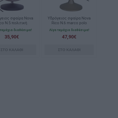
γειος σφαίρα Nova
Υδρόγειος σφαίρα Nova
co N.5 πολιτική
Rico Ν.6 marco polo
erial 25cm με φως
30cm με φως
 τεμάχια διαθέσιμα!
Λίγα τεμάχια διαθέσιμα!
35,90€
47,90€