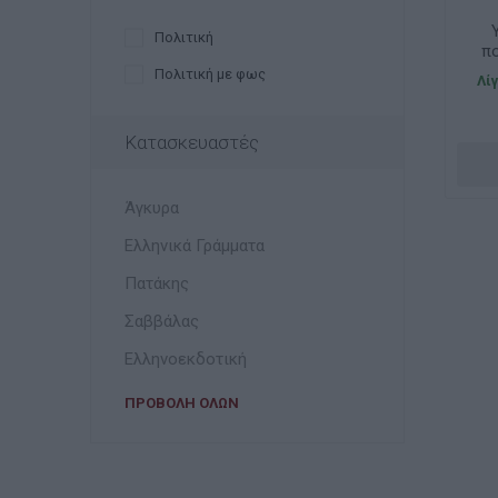
Πολιτική
πο
Πολιτική με φως
Λί
Κατασκευαστές
Άγκυρα
Ελληνικά Γράμματα
Πατάκης
Σαββάλας
Ελληνοεκδοτική
ΠΡΟΒΟΛΉ ΌΛΩΝ