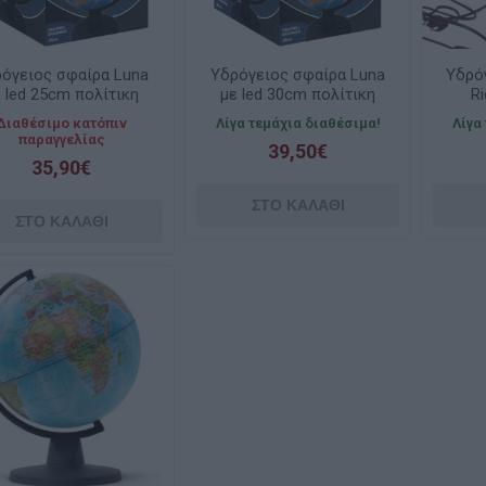
όγειος σφαίρα Luna
Υδρόγειος σφαίρα Luna
Υδρό
 led 25cm πολίτικη
με led 30cm πολίτικη
Ri
λληνική 000622541
ελληνική 000622540
imp
Διαθέσιμο κατόπιν
Λίγα τεμάχια διαθέσιμα!
Λίγα
παραγγελίας
39,50€
35,90€