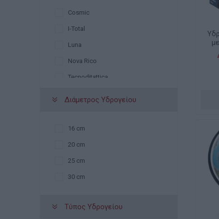
Cosmic
I-Total
Υδρ
με
Luna
ε
Nova Rico
Tecnoditattica
Διάμετρος Υδρογείου
16 cm
20 cm
25 cm
30 cm
Τύπος Υδρογείου