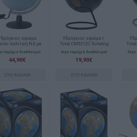
Υδρόγειος σφαίρα
Υδρόγειος σφαίρα I-
Υδρ
mic πολιτική Ν.6 με
Total CM3312C Rotating
Tota
φως 30cm
Map With Base Gold
Map
γα τεμάχια διαθέσιμα!
Λίγα τεμάχια διαθέσιμα!
Λίγα
14cm
44,90€
19,90€