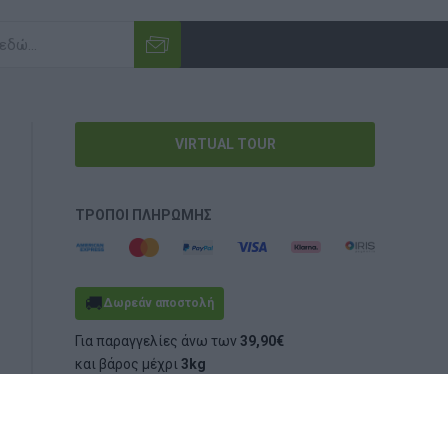
VIRTUAL TOUR
ΤΡΌΠΟΙ ΠΛΗΡΩΜΉΣ
🚚
Δωρεάν αποστολή
Για παραγγελίες άνω των
39,90€
και βάρος μέχρι
3kg
(ογκομετρικό ή πραγματικό)