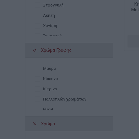
Y-Plus
Κ
Στρογγυλή
Met
Λεπτή
Χονδρή
Τριγωνική
Χρώμα Γραφής
Μαύρο
Κόκκινο
Κίτρινο
Πολλαπλών χρωμάτων
Metal
Χρώμα