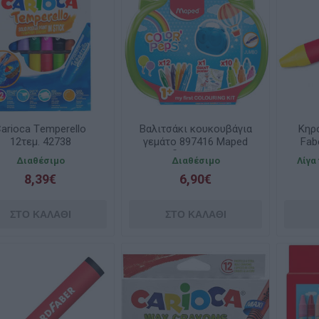
arioca Τemperello
Βαλιτσάκι κουκουβάγια
Κηρ
12τεμ. 42738
γεμάτο 897416 Maped
Fab
σε δύο χρώματα
Διαθέσιμο
Διαθέσιμο
Λίγα
8,39€
6,90€