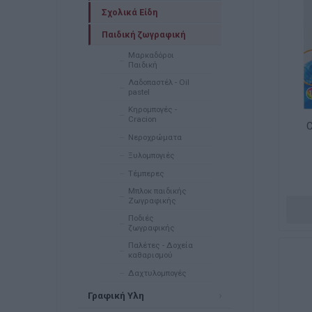
Σχολικά Είδη
Παιδική ζωγραφική
Μαρκαδόροι
Παιδική
Λαδοπαστέλ - Oil
pastel
Κηρομπογές -
Cracion
C
Νεροχρώματα
Ξυλομπογιές
Τέμπερες
Μπλοκ παιδικής
Ζωγραφικής
Ποδιές
ζωγραφικής
Παλέτες - Δοχεία
καθαρισμού
Δαχτυλομπογές
Γραφική Υλη