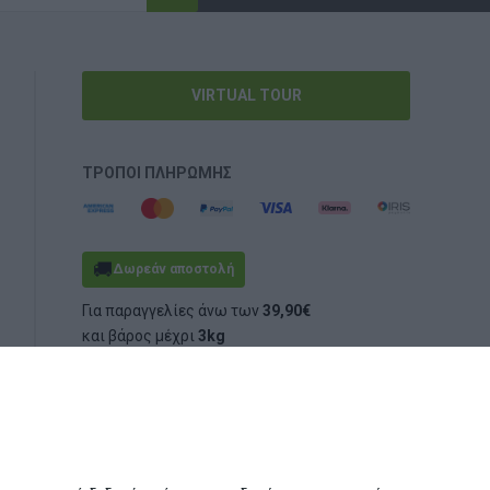
VIRTUAL TOUR
ΤΡΌΠΟΙ ΠΛΗΡΩΜΉΣ
🚚
Δωρεάν αποστολή
Για παραγγελίες άνω των
39,90€
και βάρος μέχρι
3kg
(ογκομετρικό ή πραγματικό)