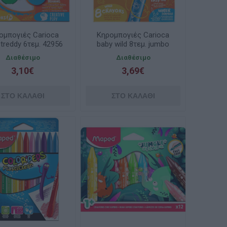
ομπογιές Carioca
Κηρομπογιές Carioca
 treddy 6τεμ. 42956
baby wild 8τεμ. jumbo
42892
Διαθέσιμο
Διαθέσιμο
3,10€
3,69€