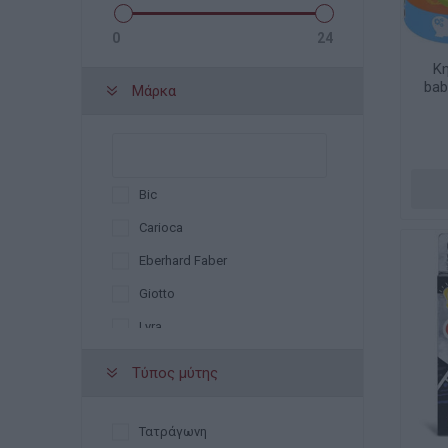
0
24
Κ
bab
Μάρκα
Bic
Carioca
Eberhard Faber
Giotto
Lyra
Maped
Τύπος μύτης
Pebeo
Stabilo
Τατράγωνη