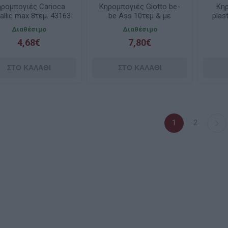
ηρομπογιές Carioca
Κηρομπογιές Giotto be-
Κη
allic max 8τεμ. 43163
be Ass 10τεμ & με
plas
ξύστρα F477900
Διαθέσιμο
Διαθέσιμο
4,68€
7,80€
1
2