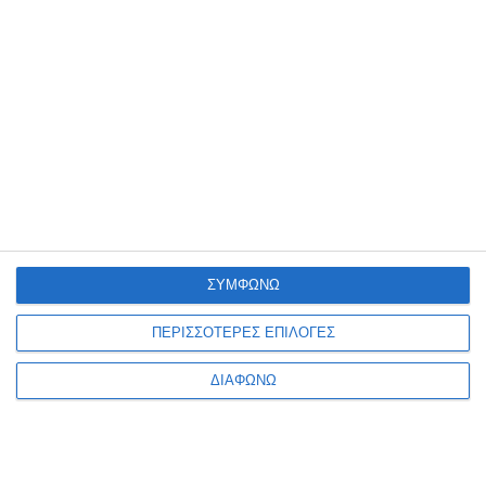
Ξύλινη Πυραμίδα Tooky Toy
Ξύλινο Puzzle Mini Animals
Δραστηριοτήτων TH912
34τεμ. Tooky Toys TL636
Κατόπιν παραγγελίας
Κατόπιν παραγγελίας
20,90€
19,02€
ΣΥΜΦΩΝΩ
ΠΕΡΙΣΣΟΤΕΡΕΣ ΕΠΙΛΟΓΕΣ
ΔΙΑΦΩΝΩ
1
2