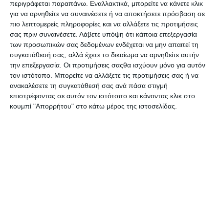
περιγράφεται παραπάνω. Εναλλακτικά, μπορείτε να κάνετε κλικ
φάρμα TY858 Tooky Toy
γιατρού Tooky Toy TKC567
για να αρνηθείτε να συναινέσετε ή να αποκτήσετε πρόσβαση σε
Κατόπιν παραγγελίας
Κατόπιν παραγγελίας
πιο λεπτομερείς πληροφορίες και να αλλάξετε τις προτιμήσεις
8,99€
17,49€
σας πριν συναινέσετε.
Λάβετε υπόψη ότι κάποια επεξεργασία
των προσωπικών σας δεδομένων ενδέχεται να μην απαιτεί τη
συγκατάθεσή σας, αλλά έχετε το δικαίωμα να αρνηθείτε αυτήν
την επεξεργασία. Οι προτιμήσεις σαςθα ισχύουν μόνο για αυτόν
τον ιστότοπο. Μπορείτε να αλλάξετε τις προτιμήσεις σας ή να
ανακαλέσετε τη συγκατάθεσή σας ανά πάσα στιγμή
επιστρέφοντας σε αυτόν τον ιστότοπο και κάνοντας κλικ στο
κουμπί "Απορρήτου" στο κάτω μέρος της ιστοσελίδας.
Ξύλινα σφηνώματα Tooky
Ξύλινα σφηνώματα Tooky
Toy Άγρια ζώα ΤΗ606
Toy Ζώα Φάρμας ΤH623
Κατόπιν παραγγελίας
Κατόπιν παραγγελίας
10,90€
12,60€