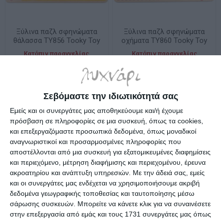
Ξύλινα παζλ σφηνώματα
Ξύλινα παζλ σφηνώματα
θάλασσα TY856 Tooky Toy
οχήματα TY860 Tooky Toy
Κατόπιν παραγγελίας
Κατόπιν παραγγελίας
8,99€
6,79€
Σεβόμαστε την ιδιωτικότητά σας
Εμείς και οι συνεργάτες μας αποθηκεύουμε και/ή έχουμε
πρόσβαση σε πληροφορίες σε μια συσκευή, όπως τα cookies,
και επεξεργαζόμαστε προσωπικά δεδομένα, όπως μοναδικοί
αναγνωριστικοί και προσαρμοσμένες πληροφορίες που
αποστέλλονται από μια συσκευή για εξατομικευμένες διαφημίσεις
και περιεχόμενο, μέτρηση διαφήμισης και περιεχομένου, έρευνα
ακροατηρίου και ανάπτυξη υπηρεσιών.
Με την άδειά σας, εμείς
και οι συνεργάτες μας ενδέχεται να χρησιμοποιήσουμε ακριβή
δεδομένα γεωγραφικής τοποθεσίας και ταυτοποίησης μέσω
σάρωσης συσκευών. Μπορείτε να κάνετε κλικ για να συναινέσετε
στην επεξεργασία από εμάς και τους 1731 συνεργάτες μας όπως
Ξύλινα παζλ σφηνώματα
Ξύλινα σετ βαλιτσάκι