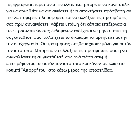
περιγράφεται παραπάνω. Εναλλακτικά, μπορείτε να κάνετε κλικ
Καρτολίνο Daler Rowney
Καρτολίνο Daler Rowney
για να αρνηθείτε να συναινέσετε ή να αποκτήσετε πρόσβαση σε
βαμβακερό 20x30cm.
βαμβακερό 24x30cm.
525042030
301092430
πιο λεπτομερείς πληροφορίες και να αλλάξετε τις προτιμήσεις
Διαθέσιμο
Λίγα τεμάχια διαθέσιμα!
σας πριν συναινέσετε.
Λάβετε υπόψη ότι κάποια επεξεργασία
2,49€
2,49€
των προσωπικών σας δεδομένων ενδέχεται να μην απαιτεί τη
συγκατάθεσή σας, αλλά έχετε το δικαίωμα να αρνηθείτε αυτήν
την επεξεργασία. Οι προτιμήσεις σαςθα ισχύουν μόνο για αυτόν
τον ιστότοπο. Μπορείτε να αλλάξετε τις προτιμήσεις σας ή να
ανακαλέσετε τη συγκατάθεσή σας ανά πάσα στιγμή
επιστρέφοντας σε αυτόν τον ιστότοπο και κάνοντας κλικ στο
κουμπί "Απορρήτου" στο κάτω μέρος της ιστοσελίδας.
Καρτολινο Daler Rowney
Καρτολίνο βαμβακερό
βαμβακέρο 30x40cm.
Talens 18x24cm. 93251824
301093040
Διαθέσιμο
Διαθέσιμο