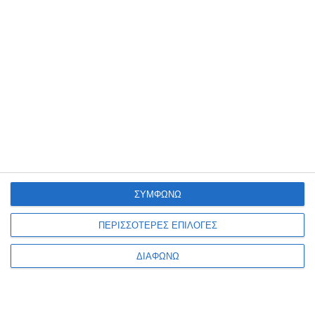
Μουσαμάς μέτρου
Μπλοκ canva 21x29.7cm
βαμβακερός 210x100m.
10φ. 100% Cotton Sinoart
Phoenix
Διαθέσιμο
Διαθέσιμο
17,50€
5,49€
ΣΥΜΦΩΝΩ
ΠΕΡΙΣΣΟΤΕΡΕΣ ΕΠΙΛΟΓΕΣ
ΔΙΑΦΩΝΩ
1
2
3
4
5