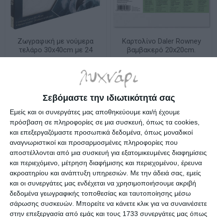
Ζωγραφική με νούμερα
Καρτολίνο Daler Rowney
τελάρο 30x40cm με 24
βαμβακερό 20x20cm.
χρώματα & 4 πινέλα
525042020
Λίγα τεμάχια διαθέσιμα!
Διαθέσιμο
δελφίνια Nassau
13,60€
2,20€
Σεβόμαστε την ιδιωτικότητά σας
Εμείς και οι συνεργάτες μας αποθηκεύουμε και/ή έχουμε
πρόσβαση σε πληροφορίες σε μια συσκευή, όπως τα cookies,
και επεξεργαζόμαστε προσωπικά δεδομένα, όπως μοναδικοί
αναγνωριστικοί και προσαρμοσμένες πληροφορίες που
αποστέλλονται από μια συσκευή για εξατομικευμένες διαφημίσεις
και περιεχόμενο, μέτρηση διαφήμισης και περιεχομένου, έρευνα
ακροατηρίου και ανάπτυξη υπηρεσιών.
Με την άδειά σας, εμείς
και οι συνεργάτες μας ενδέχεται να χρησιμοποιήσουμε ακριβή
δεδομένα γεωγραφικής τοποθεσίας και ταυτοποίησης μέσω
σάρωσης συσκευών. Μπορείτε να κάνετε κλικ για να συναινέσετε
στην επεξεργασία από εμάς και τους 1733 συνεργάτες μας όπως