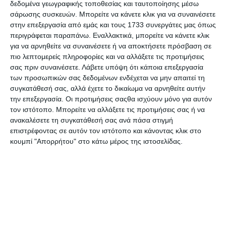
δεδομένα γεωγραφικής τοποθεσίας και ταυτοποίησης μέσω
σάρωσης συσκευών. Μπορείτε να κάνετε κλικ για να συναινέσετε
στην επεξεργασία από εμάς και τους 1733 συνεργάτες μας όπως
περιγράφεται παραπάνω. Εναλλακτικά, μπορείτε να κάνετε κλικ
για να αρνηθείτε να συναινέσετε ή να αποκτήσετε πρόσβαση σε
πιο λεπτομερείς πληροφορίες και να αλλάξετε τις προτιμήσεις
σας πριν συναινέσετε.
Λάβετε υπόψη ότι κάποια επεξεργασία
των προσωπικών σας δεδομένων ενδέχεται να μην απαιτεί τη
συγκατάθεσή σας, αλλά έχετε το δικαίωμα να αρνηθείτε αυτήν
την επεξεργασία. Οι προτιμήσεις σαςθα ισχύουν μόνο για αυτόν
Nitecore μπαταρία NL21650
Nitecore Φακός EDC23 UHI
τον ιστότοπο. Μπορείτε να αλλάξετε τις προτιμήσεις σας ή να
6000mAh
LED Strobe Ready
ανακαλέσετε τη συγκατάθεσή σας ανά πάσα στιγμή
2500Lumens
Διαθέσιμο
Κατόπιν παραγγελίας
επιστρέφοντας σε αυτόν τον ιστότοπο και κάνοντας κλικ στο
34,90€
88,50€
κουμπί "Απορρήτου" στο κάτω μέρος της ιστοσελίδας.