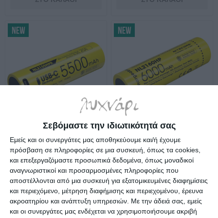
Σεβόμαστε την ιδιωτικότητά σας
Nitecore μπαταρία
Nitecore μπαταρία
Εμείς και οι συνεργάτες μας αποθηκεύουμε και/ή έχουμε
NL2155HPR 21700 20A
NL2160HP 20A 6000mAh
πρόσβαση σε πληροφορίες σε μια συσκευή, όπως τα cookies,
5500mAh USB-C
Λίγα τεμάχια διαθέσιμα!
Λίγα τεμάχια διαθέσιμα!
και επεξεργαζόμαστε προσωπικά δεδομένα, όπως μοναδικοί
33,90€
34,90€
αναγνωριστικοί και προσαρμοσμένες πληροφορίες που
αποστέλλονται από μια συσκευή για εξατομικευμένες διαφημίσεις
και περιεχόμενο, μέτρηση διαφήμισης και περιεχομένου, έρευνα
ακροατηρίου και ανάπτυξη υπηρεσιών.
Με την άδειά σας, εμείς
και οι συνεργάτες μας ενδέχεται να χρησιμοποιήσουμε ακριβή