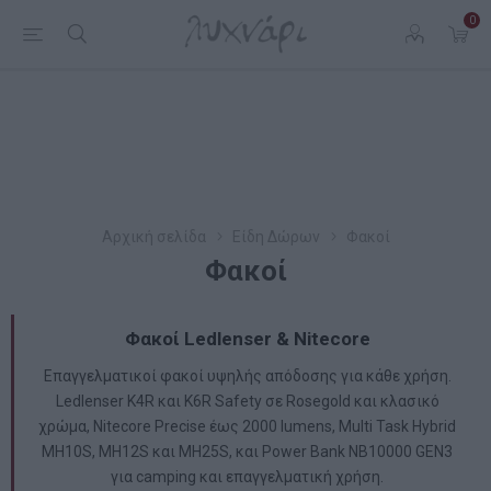
0
Αρχική σελίδα
Είδη Δώρων
Φακοί
Φακοί
Φακοί Ledlenser & Nitecore
Επαγγελματικοί φακοί υψηλής απόδοσης για κάθε χρήση.
Ledlenser K4R και K6R Safety σε Rosegold και κλασικό
χρώμα, Nitecore Precise έως 2000 lumens, Multi Task Hybrid
MH10S, MH12S και MH25S, και Power Bank NB10000 GEN3
για camping και επαγγελματική χρήση.