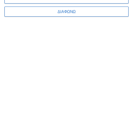
5,00€
6,90€
ΔΙΑΦΩΝΩ
1
2
3
4
5
Κατηγορίες
Κατασκευαστές