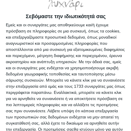
Σεβόμαστε την ιδιωτικότητά σας
Εμείς και οι συνεργάτες μας αποθηκεύουμε και/ή έχουμε
πρόσβαση σε πληροφορίες σε μια συσκευή, όπως τα cookies,
και επεξεργαζόμαστε προσωπικά δεδομένα, όπως μοναδικοί
Ακουστικά JBL Tune 510BT
Ακουστικά XO X33 Tws In-
αναγνωριστικοί και προσαρμοσμένες πληροφορίες που
Ασύρματα Bluetooth On Ear
ear Bluetooth Handsfree
Μαύρα
White
αποστέλλονται από μια συσκευή για εξατομικευμένες διαφημίσεις
Κατόπιν παραγγελίας
Κατόπιν παραγγελίας
και περιεχόμενο, μέτρηση διαφήμισης και περιεχομένου, έρευνα
44,90€
8,90€
ακροατηρίου και ανάπτυξη υπηρεσιών.
Με την άδειά σας, εμείς
και οι συνεργάτες μας ενδέχεται να χρησιμοποιήσουμε ακριβή
δεδομένα γεωγραφικής τοποθεσίας και ταυτοποίησης μέσω
σάρωσης συσκευών. Μπορείτε να κάνετε κλικ για να συναινέσετε
στην επεξεργασία από εμάς και τους 1733 συνεργάτες μας όπως
περιγράφεται παραπάνω. Εναλλακτικά, μπορείτε να κάνετε κλικ
για να αρνηθείτε να συναινέσετε ή να αποκτήσετε πρόσβαση σε
πιο λεπτομερείς πληροφορίες και να αλλάξετε τις προτιμήσεις
σας πριν συναινέσετε.
Λάβετε υπόψη ότι κάποια επεξεργασία
των προσωπικών σας δεδομένων ενδέχεται να μην απαιτεί τη
συγκατάθεσή σας, αλλά έχετε το δικαίωμα να αρνηθείτε αυτήν
την επεξεργασία. Οι προτιμήσεις σαςθα ισχύουν μόνο για αυτόν