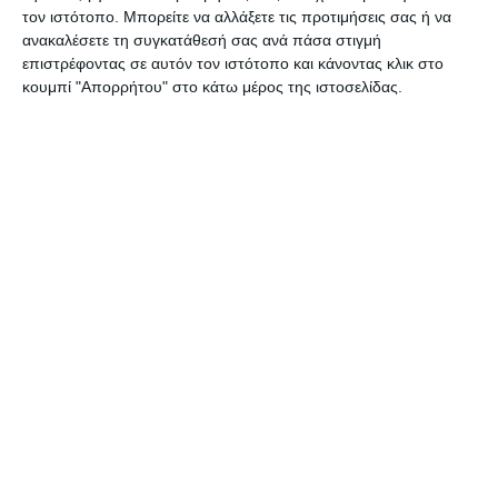
τον ιστότοπο. Μπορείτε να αλλάξετε τις προτιμήσεις σας ή να
ανακαλέσετε τη συγκατάθεσή σας ανά πάσα στιγμή
επιστρέφοντας σε αυτόν τον ιστότοπο και κάνοντας κλικ στο
Ακουστικό Bluetooth iPro
Ακουστικό Bluetooth iPro
κουμπί "Απορρήτου" στο κάτω μέρος της ιστοσελίδας.
RH120 Retractable Black
RH120 Retractable
IPRORH120BL
Black/Gold IPRORH120BBL
Κατόπιν παραγγελίας
Κατόπιν παραγγελίας
18,49€
17,49€
Κατηγορίες
Κατασκευαστές