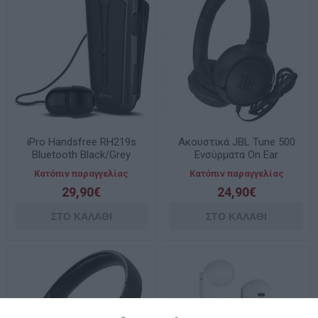
iPro Handsfree RH219s
Ακουστικά JBL Tune 500
Bluetooth Black/Grey
Ενσύρματα On Ear
RH219SBK
Ακουστικά Μαύρα
Κατόπιν παραγγελίας
Κατόπιν παραγγελίας
29,90€
24,90€