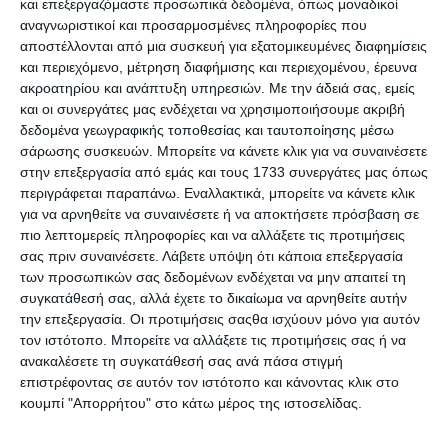
και επεξεργαζόμαστε προσωπικά δεδομένα, όπως μοναδικοί
αναγνωριστικοί και προσαρμοσμένες πληροφορίες που
Η ιστορία ξεκινά το 1973 στην Ελλάδα, όταν η ζωή της
αποστέλλονται από μια συσκευή για εξατομικευμένες διαφημίσεις
δεκαεξάχρονης Κίχλης ανατρέπεται από ένα τυχαίο λάθος.
και περιεχόμενο, μέτρηση διαφήμισης και περιεχομένου, έρευνα
Στην προσπάθειά της να διαχειριστεί την κατάσταση,
ακροατηρίου και ανάπτυξη υπηρεσιών.
Με την άδειά σας, εμείς
καταφεύγει σε ένα ψέμα, πιστεύοντας πως έτσι θα
και οι συνεργάτες μας ενδέχεται να χρησιμοποιήσουμε ακριβή
διορθώσει τα πράγματα. Όμως, η μοίρα έχει τα δικά της
δεδομένα γεωγραφικής τοποθεσίας και ταυτοποίησης μέσω
σχέδια και το μυστικό αυτό μένει θαμμένο, επηρεάζοντας
σάρωσης συσκευών. Μπορείτε να κάνετε κλικ για να συναινέσετε
σιωπηλά τις ζωές των ανθρώπων γύρω της, του Στέφανου,
στην επεξεργασία από εμάς και τους 1733 συνεργάτες μας όπως
της Λήδας και της Ελάνας.
περιγράφεται παραπάνω. Εναλλακτικά, μπορείτε να κάνετε κλικ
για να αρνηθείτε να συναινέσετε ή να αποκτήσετε πρόσβαση σε
Είκοσι εννιά χρόνια αργότερα, η αλήθεια έρχεται στο φως
πιο λεπτομερείς πληροφορίες και να αλλάξετε τις προτιμήσεις
με τον πιο απρόσμενο τρόπο. Η Ελάνα διαβάζει ένα γράμμα
σας πριν συναινέσετε.
Λάβετε υπόψη ότι κάποια επεξεργασία
που ανατρέπει όλα όσα θεωρούσε δεδομένα για την ύπαρξή
των προσωπικών σας δεδομένων ενδέχεται να μην απαιτεί τη
της. Τότε, ο χρόνος μοιάζει να γυρίζει πίσω, δίνοντας
συγκατάθεσή σας, αλλά έχετε το δικαίωμα να αρνηθείτε αυτήν
στους ήρωες τη μοναδική ευκαιρία να αντιμετωπίσουν τα
την επεξεργασία. Οι προτιμήσεις σαςθα ισχύουν μόνο για αυτόν
φαντάσματα του παρελθόντος. Είναι ένα ταξίδι λύτρωσης,
τον ιστότοπο. Μπορείτε να αλλάξετε τις προτιμήσεις σας ή να
όπου η Κίχλη καλείται να αποκαταστήσει τις αδικίες και να
ανακαλέσετε τη συγκατάθεσή σας ανά πάσα στιγμή
βρει τη γαλήνη που της στέρησαν οι σιωπές δεκαετιών.
επιστρέφοντας σε αυτόν τον ιστότοπο και κάνοντας κλικ στο
κουμπί "Απορρήτου" στο κάτω μέρος της ιστοσελίδας.
Προδιαγραφές προϊόντων