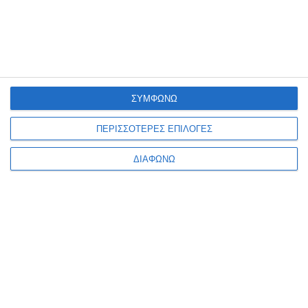
Διαθέσιμο
Λίγα τεμάχια διαθέσιμα!
19,99€
24,90€
24,99€
ΣΥΜΦΩΝΩ
ΠΕΡΙΣΣΟΤΕΡΕΣ ΕΠΙΛΟΓΕΣ
ΔΙΑΦΩΝΩ
Ενημερωτικό δελτίο
ΠΛΗΡΟΦΟΡΊΕΣ
Ο ΛΟΓΑΡΙΑΣΜΌΣ ΜΟΥ