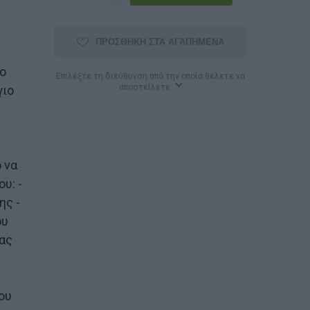
ΠΡΟΣΘΉΚΗ ΣΤΑ ΑΓΑΠΗΜΈΝΑ
ίο
Επιλέξτε τη διεύθυνση από την οποία θέλετε να
αποστείλετε
γιο
 να
υ: -
ης -
ου
τας
ου