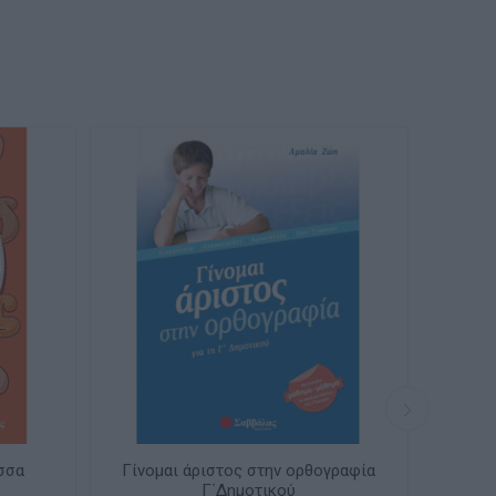
σσα
Γίνομαι άριστος στην ορθογραφία
Γ΄Δημοτικού