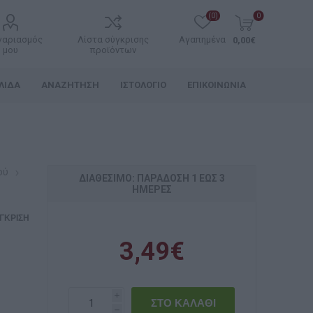
(0)
0
γαριασμός
Λίστα σύγκρισης
Αγαπημένα
0,00€
μου
προϊόντων
ΛΊΔΑ
ΑΝΑΖΉΤΗΣΗ
ΙΣΤΟΛΌΓΙΟ
ΕΠΙΚΟΙΝΩΝΊΑ
ού
ΔΙΑΘΈΣΙΜΟ: ΠΑΡΆΔOΣΗ 1 ΈΩΣ 3
ΗΜΈΡΕΣ
ΓΚΡΙΣΗ
3,49€
i
h