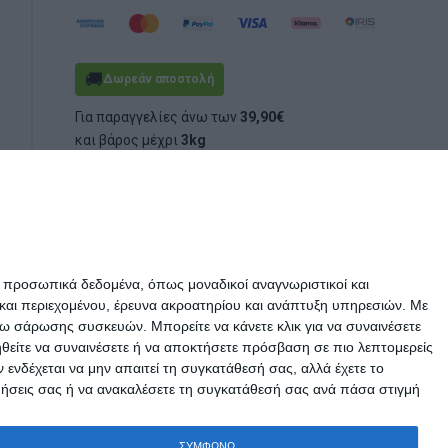
🚚
Δωρεάν αποστολή
Για παραγγελίες άνω των
39,90€
και βάρος μέχρι
3kg
(ογκομετρικό ή πραγματικό)
ε προσωπικά δεδομένα, όπως μοναδικοί αναγνωριστικοί και
και περιεχομένου, έρευνα ακροατηρίου και ανάπτυξη υπηρεσιών.
Με
σω σάρωσης συσκευών. Μπορείτε να κάνετε κλικ για να συναινέσετε
ηθείτε να συναινέσετε ή να αποκτήσετε πρόσβαση σε πιο λεπτομερείς
νδέχεται να μην απαιτεί τη συγκατάθεσή σας, αλλά έχετε το
ιμήσεις σας ή να ανακαλέσετε τη συγκατάθεσή σας ανά πάσα στιγμή
ΣΥΜΦΩΝΩ