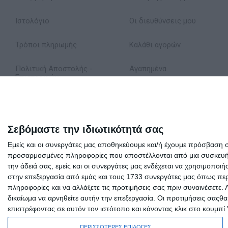
Ιστολόγιο
Οι διευθύνσεις μου
Τρόποι πληρωμής
Καλάθι αγορών
Πολιτική Αποστολής -
Αγαπημένα
Επιστροφών
Δήλωση Απορρήτου
Όροι Χρήσης
Σεβόμαστε την ιδιωτικότητά σας
Εμείς και οι συνεργάτες μας αποθηκεύουμε και/ή έχουμε πρόσβαση 
Σχετικά με εμάς
προσαρμοσμένες πληροφορίες που αποστέλλονται από μια συσκευή γι
την άδειά σας, εμείς και οι συνεργάτες μας ενδέχεται να χρησιμοπ
στην επεξεργασία από εμάς και τους 1733 συνεργάτες μας όπως περι
πληροφορίες και να αλλάξετε τις προτιμήσεις σας πριν συναινέσετε.
δικαίωμα να αρνηθείτε αυτήν την επεξεργασία. Οι προτιμήσεις σαςθ
επιστρέφοντας σε αυτόν τον ιστότοπο και κάνοντας κλικ στο κουμπί
ΠΕΡΙΣΣΟΤΕΡΕΣ ΕΠΙΛΟΓΕΣ