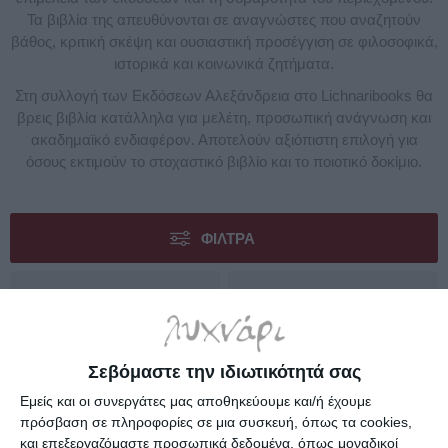
Τα βιβλία της απευθύνονται σε αναγνώστες που αναζητούν
βάθος, κριτική σκέψη και ουσιαστική προσέγγιση σε φιλοσοφικά,
ιστορικά και κοινωνικά ζητήματα.
Στη συλλογή των Εκδόσεων Αλεξάνδρεια στο Lichnaribooks θα
βρεις βιβλία κατάλληλα για μελέτη, προσωπική ανάγνωση και
ακαδημαϊκό ενδιαφέρον. Αποτελούν αξιόπιστη επιλογή για
όσους εκτιμούν το στοχαστικό βιβλίο και το ποιοτικό δοκίμιο.
ΦΊΛΤΡΑ
Σεβόμαστε την ιδιωτικότητά σας
Εμείς και οι συνεργάτες μας αποθηκεύουμε και/ή έχουμε
πρόσβαση σε πληροφορίες σε μια συσκευή, όπως τα cookies,
και επεξεργαζόμαστε προσωπικά δεδομένα, όπως μοναδικοί