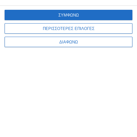
ΣΥΜΦΩΝΩ
ΠΕΡΙΣΣΟΤΕΡΕΣ ΕΠΙΛΟΓΕΣ
ΔΙΑΦΩΝΩ
VIRTUAL TOUR
ΤΡΌΠΟΙ ΠΛΗΡΩΜΉΣ
🚚
Δωρεάν αποστολή
Για παραγγελίες άνω των
39,90€