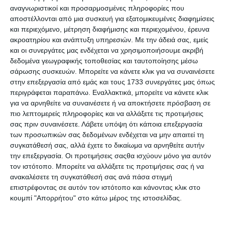
αναγνωριστικοί και προσαρμοσμένες πληροφορίες που
αποστέλλονται από μια συσκευή για εξατομικευμένες διαφημίσεις
και περιεχόμενο, μέτρηση διαφήμισης και περιεχομένου, έρευνα
ακροατηρίου και ανάπτυξη υπηρεσιών.
Με την άδειά σας, εμείς
και οι συνεργάτες μας ενδέχεται να χρησιμοποιήσουμε ακριβή
δεδομένα γεωγραφικής τοποθεσίας και ταυτοποίησης μέσω
Αντιγνώση: τα δεκανίκια
σάρωσης συσκευών. Μπορείτε να κάνετε κλικ για να συναινέσετε
του καπιταλισμού
στην επεξεργασία από εμάς και τους 1733 συνεργάτες μας όπως
Κατόπιν παραγγελίας
περιγράφεται παραπάνω. Εναλλακτικά, μπορείτε να κάνετε κλικ
14,50€
για να αρνηθείτε να συναινέσετε ή να αποκτήσετε πρόσβαση σε
πιο λεπτομερείς πληροφορίες και να αλλάξετε τις προτιμήσεις
σας πριν συναινέσετε.
Λάβετε υπόψη ότι κάποια επεξεργασία
των προσωπικών σας δεδομένων ενδέχεται να μην απαιτεί τη
συγκατάθεσή σας, αλλά έχετε το δικαίωμα να αρνηθείτε αυτήν
την επεξεργασία. Οι προτιμήσεις σαςθα ισχύουν μόνο για αυτόν
τον ιστότοπο. Μπορείτε να αλλάξετε τις προτιμήσεις σας ή να
Κατηγορίες
ανακαλέσετε τη συγκατάθεσή σας ανά πάσα στιγμή
επιστρέφοντας σε αυτόν τον ιστότοπο και κάνοντας κλικ στο
κουμπί "Απορρήτου" στο κάτω μέρος της ιστοσελίδας.
Κατασκευαστές