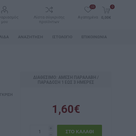
(0)
0
γαριασμός
Λίστα σύγκρισης
Αγαπημένα
0,00€
μου
προϊόντων
ΛΊΔΑ
ΑΝΑΖΉΤΗΣΗ
ΙΣΤΟΛΌΓΙΟ
ΕΠΙΚΟΙΝΩΝΊΑ
ΔΙΑΘΈΣΙΜΟ: ΆΜΕΣΗ ΠΑΡΑΛΑΒΉ /
ΠΑΡΆΔOΣΗ 1 ΈΩΣ 3 ΗΜΈΡΕΣ
ΓΚΡΙΣΗ
1,60€
i
h