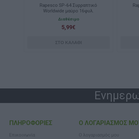
κό
Rapesco SP-64 Συρραπτικό
Ra
λ.
Worldwide μαύρο 16φυλ.
Διαθέσιμο
5,99€
Ενημερω
ΠΛΗΡΟΦΟΡΊΕΣ
Ο ΛΟΓΑΡΙΑΣΜΌΣ ΜΟ
Επικοινωνία
Ο λογαριασμός μου