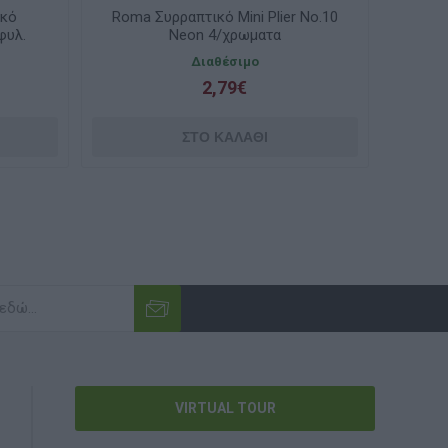
ικό
Roma Συρραπτικό Mini Plier No.10
Απο
φυλ.
Neon 4/χρωματα
Διαθέσιμο
2,79€
VIRTUAL TOUR