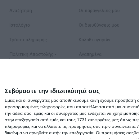
Αναζήτηση
Οι παραγγελίες μου
Ιστολόγιο
Οι διευθύνσεις μου
Τρόποι πληρωμής
Καλάθι αγορών
Πολιτική Αποστολής -
Αγαπημένα
Επιστροφών
Δήλωση Απορρήτου
Όροι Χρήσης
Σεβόμαστε την ιδιωτικότητά σας
Εμείς και οι συνεργάτες μας αποθηκεύουμε και/ή έχουμε πρόσβαση 
Σχετικά με εμάς
προσαρμοσμένες πληροφορίες που αποστέλλονται από μια συσκευή γι
την άδειά σας, εμείς και οι συνεργάτες μας ενδέχεται να χρησιμοπ
στην επεξεργασία από εμάς και τους 1731 συνεργάτες μας όπως περι
πληροφορίες και να αλλάξετε τις προτιμήσεις σας πριν συναινέσετε.
δικαίωμα να αρνηθείτε αυτήν την επεξεργασία. Οι προτιμήσεις σαςθ