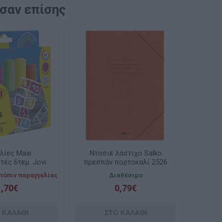
ασαν επίσης
λίες Maxi
Ντοσιέ λάστιχο Salko
τές 6τεμ. Jovi
πρεσπάν πορτοκαλί 2526
τόπιν παραγγελίας
Διαθέσιμο
1,70€
0,79€