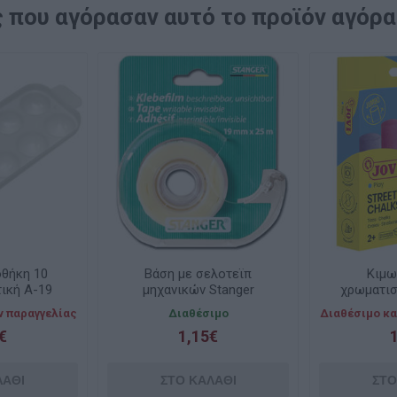
 που αγόρασαν αυτό το προϊόν αγόρ
οθήκη 10
Βάση με σελοτεϊπ
Κιμω
ική Α-19
μηχανικών Stanger
χρωματισ
19mmx33m
ν παραγγελίας
Διαθέσιμο
Διαθέσιμο κα
€
1,15€