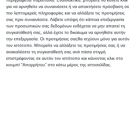
περιγράφεται παραπάνω. Εναλλακτικά, μπορείτε να κάνετε κλικ
για να αρνηθείτε να συναινέσετε ή να αποκτήσετε πρόσβαση σε
Ρολό αυτοκόλλητο πλαστικό μονόχρωμο με
πιο λεπτομερείς πληροφορίες και να αλλάξετε τις προτιμήσεις
σας πριν συναινέσετε.
Λάβετε υπόψη ότι κάποια επεξεργασία
διαστάσεις 0.50 x 1.5m και πάχος 70mic.
των προσωπικών σας δεδομένων ενδέχεται να μην απαιτεί τη
συγκατάθεσή σας, αλλά έχετε το δικαίωμα να αρνηθείτε αυτήν
την επεξεργασία. Οι προτιμήσεις σαςθα ισχύουν μόνο για αυτόν
Προδιαγραφές προϊόντων
τον ιστότοπο. Μπορείτε να αλλάξετε τις προτιμήσεις σας ή να
ανακαλέσετε τη συγκατάθεσή σας ανά πάσα στιγμή
επιστρέφοντας σε αυτόν τον ιστότοπο και κάνοντας κλικ στο
Μάρκα
Sadipal
κουμπί "Απορρήτου" στο κάτω μέρος της ιστοσελίδας.
Διαστάσεις
1.5m x 50cm
σε cm.
Βάρος σε
gram.
Δείτε επίσης