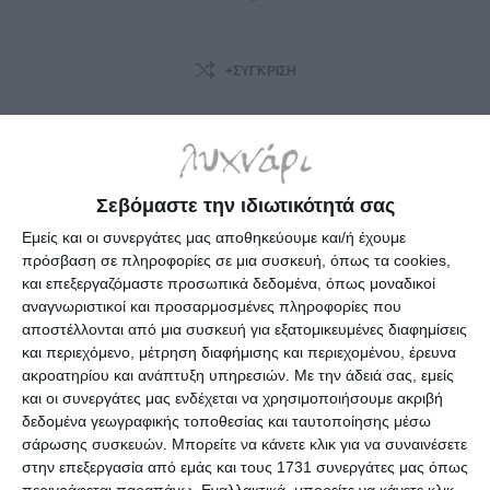
+ΣΎΓΚΡΙΣΗ
ΚΩΔΙΚΟΣ ΠΡΟΪΟΝΤΟΣ:
8427973338909
Σεβόμαστε την ιδιωτικότητά σας
ΔΙΑΘΈΣΙΜΟ ΚΑΤΌΠΙΝ ΠΑΡΑΓΓΕΛΊΑΣ: ΠΑΡΆΔΟΣΗ ΣΕ 4 -
10 ΗΜΈΡΕΣ
Εμείς και οι συνεργάτες μας αποθηκεύουμε και/ή έχουμε
πρόσβαση σε πληροφορίες σε μια συσκευή, όπως τα cookies,
και επεξεργαζόμαστε προσωπικά δεδομένα, όπως μοναδικοί
5,20€
αναγνωριστικοί και προσαρμοσμένες πληροφορίες που
αποστέλλονται από μια συσκευή για εξατομικευμένες διαφημίσεις
και περιεχόμενο, μέτρηση διαφήμισης και περιεχομένου, έρευνα
i
ακροατηρίου και ανάπτυξη υπηρεσιών.
Με την άδειά σας, εμείς
h
και οι συνεργάτες μας ενδέχεται να χρησιμοποιήσουμε ακριβή
δεδομένα γεωγραφικής τοποθεσίας και ταυτοποίησης μέσω
Επιλέξτε τη διεύθυνση από την οποία θέλετε να αποστείλετε
σάρωσης συσκευών. Μπορείτε να κάνετε κλικ για να συναινέσετε
στην επεξεργασία από εμάς και τους 1731 συνεργάτες μας όπως