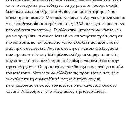
παιδιά θα παίξουν, θα ταξιδέψουν και θα
και οι συνεργάτες μας ενδέχεται να χρησιμοποιήσουμε ακριβή
διασκεδάσουν.
δεδομένα γεωγραφικής τοποθεσίας και ταυτοποίησης μέσω
σάρωσης συσκευών. Μπορείτε να κάνετε κλικ για να συναινέσετε
στην επεξεργασία από εμάς και τους 1733 συνεργάτες μας όπως
Προδιαγραφές προϊόντων
περιγράφεται παραπάνω. Εναλλακτικά, μπορείτε να κάνετε κλικ
για να αρνηθείτε να συναινέσετε ή να αποκτήσετε πρόσβαση σε
πιο λεπτομερείς πληροφορίες και να αλλάξετε τις προτιμήσεις
σας πριν συναινέσετε.
Λάβετε υπόψη ότι κάποια επεξεργασία
ISBN
978-960-484-000-7
των προσωπικών σας δεδομένων ενδέχεται να μην απαιτεί τη
συγκατάθεσή σας, αλλά έχετε το δικαίωμα να αρνηθείτε αυτήν
Σελίδες
36
την επεξεργασία. Οι προτιμήσεις σαςθα ισχύουν μόνο για αυτόν
τον ιστότοπο. Μπορείτε να αλλάξετε τις προτιμήσεις σας ή να
Ημερομηνία
01.2009
ανακαλέσετε τη συγκατάθεσή σας ανά πάσα στιγμή
έκδοσης
επιστρέφοντας σε αυτόν τον ιστότοπο και κάνοντας κλικ στο
κουμπί "Απορρήτου" στο κάτω μέρος της ιστοσελίδας.
Προτεινόμενη
Από 4 ετών
Ηλικία
Χαρακτηριστικό
Σκληρό Εξώφυλλο
Βιβλίων
Διαστάσεις σε
21 x 21