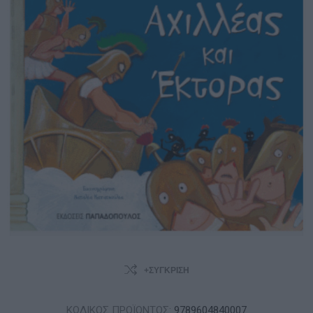
+ΣΎΓΚΡΙΣΗ
ΚΩΔΙΚΟΣ ΠΡΟΪΟΝΤΟΣ:
9789604840007