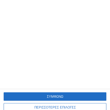
Αθηνά
Αθήνα η πόλη της
Αθηνάς - Η πρώτη μου
μυθολογία
Διαθέσιμο
Κατόπιν παραγγελίας
9,54€
7,49€
10,60€
ΣΥΜΦΩΝΩ
Ενημερωτικό δελτίο
ΠΕΡΙΣΣΟΤΕΡΕΣ ΕΠΙΛΟΓΕΣ