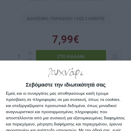
ΔΙΑΘΈΣΙΜΟ: ΠΑΡΆΔOΣΗ 1 ΈΩΣ 3 ΗΜΈΡΕΣ
7,99€
i
h
Επιλέξτε τη διεύθυνση από την οποία θέλετε να αποστείλετε
Σεβόμαστε την ιδιωτικότητά σας
Εμείς και οι συνεργάτες μας αποθηκεύουμε και/ή έχουμε
πρόσβαση σε πληροφορίες σε μια συσκευή, όπως τα cookies,
Το δεύτερο μέρος του Τρωικού πολέμου, η
και επεξεργαζόμαστε προσωπικά δεδομένα, όπως μοναδικοί
ιστορία του τρανού Αχιλλέα. Με τα στιχάκια και
αναγνωριστικοί και προσαρμοσμένες πληροφορίες που
τις δραστηριότητες του Φίλιππου Μανδηλαρά
αποστέλλονται από μια συσκευή για εξατομικευμένες διαφημίσεις
και περιεχόμενο, μέτρηση διαφήμισης και περιεχομένου, έρευνα
και τις ζωγραφιές της Ναταλίας Καπατσούλια τα
ακροατηρίου και ανάπτυξη υπηρεσιών.
Με την άδειά σας, εμείς