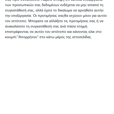
των προσωπικών σας δεδομένων ενδέχεται να μην απαιτεί τη
συγκατάθεσή σας, αλλά έχετε το δικαίωμα να αρνηθείτε αυτήν
Μάρκα
Motex
την επεξεργασία. Οι προτιμήσεις σαςθα ισχύουν μόνο για αυτόν
τον ιστότοπο. Μπορείτε να αλλάξετε τις προτιμήσεις σας ή να
Κωδικός
190300020
ανακαλέσετε τη συγκατάθεσή σας ανά πάσα στιγμή
Κατασκευαστή
επιστρέφοντας σε αυτόν τον ιστότοπο και κάνοντας κλικ στο
κουμπί "Απορρήτου" στο κάτω μέρος της ιστοσελίδας.
Δείτε επίσης
Ετικετογράφος Dymo
Ετικετογράφος Dymo