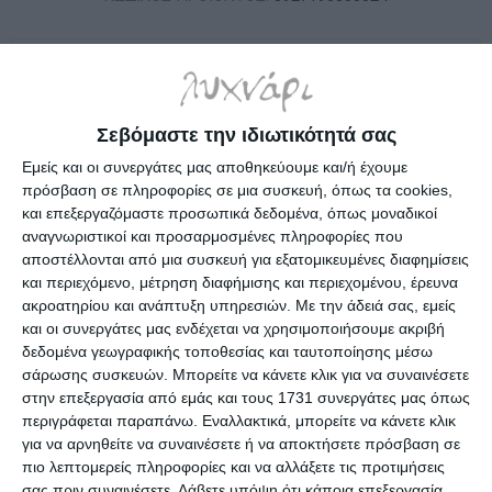
ΔΙΑΘΈΣΙΜΟ ΚΑΤΌΠΙΝ ΠΑΡΑΓΓΕΛΊΑΣ: ΠΑΡΆΔΟΣΗ ΣΕ 4 -
10 ΗΜΈΡΕΣ
Σεβόμαστε την ιδιωτικότητά σας
6,50€
Εμείς και οι συνεργάτες μας αποθηκεύουμε και/ή έχουμε
πρόσβαση σε πληροφορίες σε μια συσκευή, όπως τα cookies,
και επεξεργαζόμαστε προσωπικά δεδομένα, όπως μοναδικοί
i
αναγνωριστικοί και προσαρμοσμένες πληροφορίες που
h
αποστέλλονται από μια συσκευή για εξατομικευμένες διαφημίσεις
και περιεχόμενο, μέτρηση διαφήμισης και περιεχομένου, έρευνα
Επιλέξτε τη διεύθυνση από την οποία θέλετε να αποστείλετε
ακροατηρίου και ανάπτυξη υπηρεσιών.
Με την άδειά σας, εμείς
και οι συνεργάτες μας ενδέχεται να χρησιμοποιήσουμε ακριβή
δεδομένα γεωγραφικής τοποθεσίας και ταυτοποίησης μέσω
σάρωσης συσκευών. Μπορείτε να κάνετε κλικ για να συναινέσετε
Βελόνες πλαστικές ρούχων Ν.25mm 5000τμχ
στην επεξεργασία από εμάς και τους 1731 συνεργάτες μας όπως
περιγράφεται παραπάνω. Εναλλακτικά, μπορείτε να κάνετε κλικ
για να αρνηθείτε να συναινέσετε ή να αποκτήσετε πρόσβαση σε
Προδιαγραφές προϊόντων
πιο λεπτομερείς πληροφορίες και να αλλάξετε τις προτιμήσεις
σας πριν συναινέσετε.
Λάβετε υπόψη ότι κάποια επεξεργασία