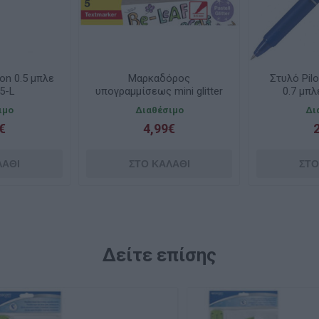
ion 0.5 μπλε
Μαρκαδόρος
Στυλό Pilot
5-L
υπογραμμίσεως mini glitter
0.7 μπ
pastel 5τεμ. Eberhard Faber
ιμο
Διαθέσιμο
Δι
€
4,99€
Δείτε επίσης