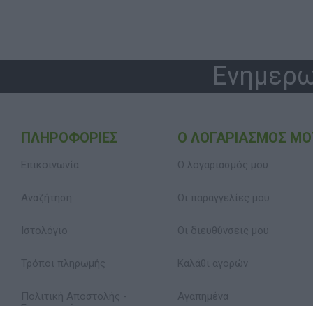
Ενημερω
ΠΛΗΡΟΦΟΡΊΕΣ
Ο ΛΟΓΑΡΙΑΣΜΌΣ ΜΟ
Επικοινωνία
Ο λογαριασμός μου
Αναζήτηση
Οι παραγγελίες μου
Ιστολόγιο
Οι διευθύνσεις μου
Τρόποι πληρωμής
Καλάθι αγορών
Πολιτική Αποστολής -
Αγαπημένα
Επιστροφών