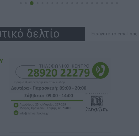
τικό δελτίο
Υ