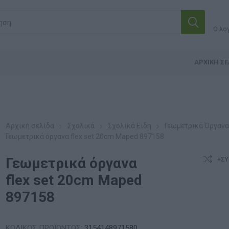
Ο λο
ΑΡΧΙΚΉ ΣΕ
Αρχική σελίδα
Σχολικά
Σχολικά Είδη
Γεωμετρικά Όργαν
Γεωμετρικά όργανα flex set 20cm Maped 897158
Γεωμετρικά όργανα
+ΣΎ
flex set 20cm Maped
897158
ΚΩΔΙΚΟΣ ΠΡΟΪΟΝΤΟΣ:
3154148971580