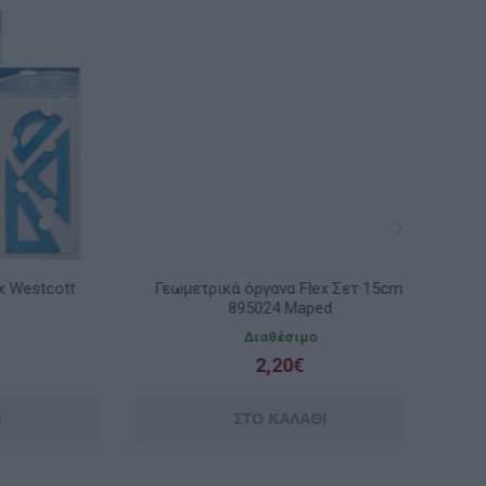
tcott
Γεωμετρικά όργανα Flex Σετ 15cm.
Γεωμε
895024 Maped
Διαθέσιμο
2,20€