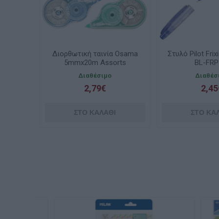
Διορθωτική ταινία Osama
Στυλό Pilot Frix
5mmx20m Assorts
BL-FRP
OW84005751
Διαθέσιμο
Διαθέσ
2,79€
2,45