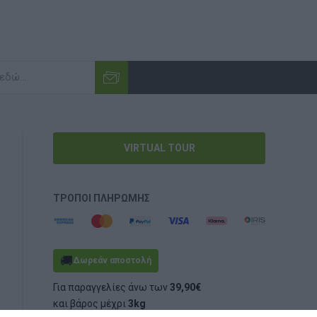
VIRTUAL TOUR
ΤΡΌΠΟΙ ΠΛΗΡΩΜΉΣ
🚚
Δωρεάν αποστολή
Για παραγγελίες άνω των
39,90€
και βάρος μέχρι
3kg