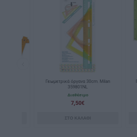
m.
Γεωμετρικά όργανα 30cm. Milan
Γεωμε
359801NL
σετ
Διαθέσιμο
7,50€