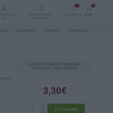
(0)
0
γαριασμός
Λίστα σύγκρισης
Αγαπημένα
0,00€
μου
προϊόντων
ΛΊΔΑ
ΑΝΑΖΉΤΗΣΗ
ΙΣΤΟΛΌΓΙΟ
ΕΠΙΚΟΙΝΩΝΊΑ
α
ΔΙΑΘΈΣΙΜΟ: ΆΜΕΣΗ ΠΑΡΑΛΑΒΉ /
ΠΑΡΆΔOΣΗ 1 ΈΩΣ 3 ΗΜΈΡΕΣ
ΓΚΡΙΣΗ
3,30€
i
h