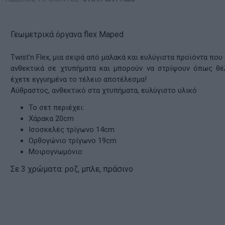
Γεωμετρικά όργανα flex Maped
Twist'n Flex, μια σειρά από μαλακά και ευλύγιστα προϊόντα που 
ανθεκτικά σε χτυπήματα και μπορούν να στρίψουν όπως θέ
έχετε εγγυημένα το τέλειο αποτέλεσμα!
Αύθραστος, ανθεκτικό στα χτυπήματα, ευλύγιστο υλικό
Το σετ περιέχει:
Χάρακα 20cm
Ισοσκελές τρίγωνο 14cm
Ορθογώνιο τρίγωνο 19cm
Μοιρογνωμόνιο
Σε 3 χρώματα: ροζ, μπλε, πράσινο
ν