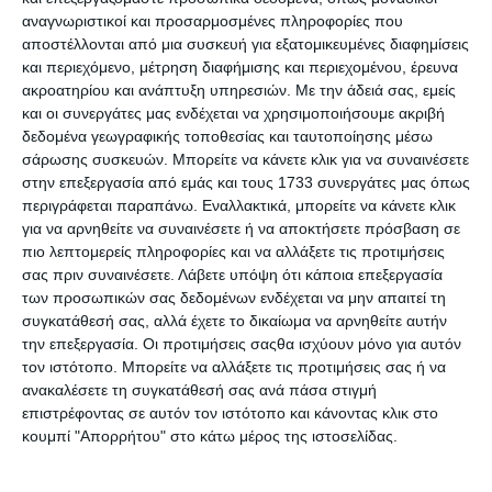
τραγουδήσει σε συναυλία. Η Μένια, παρά τις
αναγνωριστικοί και προσαρμοσμένες πληροφορίες που
αρχικές επιφυλάξεις της, δέχεται την
αποστέλλονται από μια συσκευή για εξατομικευμένες διαφημίσεις
πρόσκληση και η απίθανη περιπέτεια των δύο
και περιεχόμενο, μέτρηση διαφήμισης και περιεχομένου, έρευνα
ακροατηρίου και ανάπτυξη υπηρεσιών.
Με την άδειά σας, εμείς
φίλων αρχίζει.
και οι συνεργάτες μας ενδέχεται να χρησιμοποιήσουμε ακριβή
δεδομένα γεωγραφικής τοποθεσίας και ταυτοποίησης μέσω
Οι δραστηριότητες που συνοδεύουν το κείμενο
σάρωσης συσκευών. Μπορείτε να κάνετε κλικ για να συναινέσετε
έχουν λογική συνέπεια και είναι απόλυτα
στην επεξεργασία από εμάς και τους 1733 συνεργάτες μας όπως
συνδεδεμένες με την εξέλιξη της παραπάνω
περιγράφεται παραπάνω. Εναλλακτικά, μπορείτε να κάνετε κλικ
για να αρνηθείτε να συναινέσετε ή να αποκτήσετε πρόσβαση σε
ιστορίας. Έτσι το παιδί γίνεται με παιγνιώδη
πιο λεπτομερείς πληροφορίες και να αλλάξετε τις προτιμήσεις
τρόπο «ασκούμενος συνταξιδιώτης» των ηρώων,
σας πριν συναινέσετε.
Λάβετε υπόψη ότι κάποια επεξεργασία
άλλοτε καλλιεργώντας τον προφορικό και τον
των προσωπικών σας δεδομένων ενδέχεται να μην απαιτεί τη
συγκατάθεσή σας, αλλά έχετε το δικαίωμα να αρνηθείτε αυτήν
γραπτό του λόγο και άλλοτε κατακτώντας αξίες
την επεξεργασία. Οι προτιμήσεις σαςθα ισχύουν μόνο για αυτόν
και υιοθετώντας στάσεις ζωής.
τον ιστότοπο. Μπορείτε να αλλάξετε τις προτιμήσεις σας ή να
ανακαλέσετε τη συγκατάθεσή σας ανά πάσα στιγμή
Γιατί να το διαβάσεις:
επιστρέφοντας σε αυτόν τον ιστότοπο και κάνοντας κλικ στο
κουμπί "Απορρήτου" στο κάτω μέρος της ιστοσελίδας.
Είναι ο απόλυτος σύντροφος για τις καλοκαιρινές
διακοπές! Το «Διακοπές με φίλους: Στο νησί»