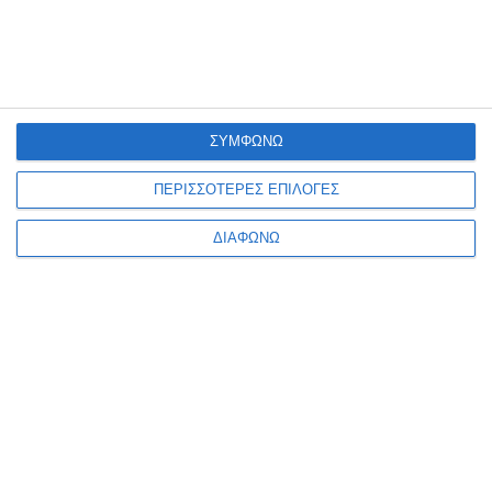
5,61€
5,61€
ΣΥΜΦΩΝΩ
ΠΕΡΙΣΣΟΤΕΡΕΣ ΕΠΙΛΟΓΕΣ
ΔΙΑΦΩΝΩ
Ενημερωτικό δελτίο
ΠΛΗΡΟΦΟΡΊΕΣ
Ο ΛΟΓΑΡΙΑΣΜΌΣ ΜΟΥ