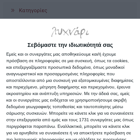
Κατηγορίες
Κατασκευαστές
Σεβόμαστε την ιδιωτικότητά σας
Εμείς και οι συνεργάτες μας αποθηκεύουμε και/ή έχουμε
πρόσβαση σε πληροφορίες σε μια συσκευή, όπως τα cookies,
και επεξεργαζόμαστε προσωπικά δεδομένα, όπως μοναδικοί
Ενημερωτικό δελτίο
αναγνωριστικοί και προσαρμοσμένες πληροφορίες που
αποστέλλονται από μια συσκευή για εξατομικευμένες διαφημίσεις
και περιεχόμενο, μέτρηση διαφήμισης και περιεχομένου, έρευνα
ακροατηρίου και ανάπτυξη υπηρεσιών.
Με την άδειά σας, εμείς
και οι συνεργάτες μας ενδέχεται να χρησιμοποιήσουμε ακριβή
δεδομένα γεωγραφικής τοποθεσίας και ταυτοποίησης μέσω
ΠΛΗΡΟΦΟΡΊΕΣ
σάρωσης συσκευών. Μπορείτε να κάνετε κλικ για να συναινέσετε
στην επεξεργασία από εμάς και τους 1731 συνεργάτες μας όπως
Ο ΛΟΓΑΡΙΑΣΜΌΣ ΜΟΥ
περιγράφεται παραπάνω. Εναλλακτικά, μπορείτε να κάνετε κλικ
για να αρνηθείτε να συναινέσετε ή να αποκτήσετε πρόσβαση σε
πιο λεπτομερείς πληροφορίες και να αλλάξετε τις προτιμήσεις