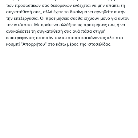
των προσωπικών σας δεδομένων ενδέχεται να μην απαιτεί τη
συγκατάθεσή σας, αλλά έχετε το δικαίωμα να αρνηθείτε αυτήν
Χαρακτηριστικά προϊόντος
την επεξεργασία. Οι προτιμήσεις σαςθα ισχύουν μόνο για αυτόν
τον ιστότοπο. Μπορείτε να αλλάξετε τις προτιμήσεις σας ή να
Κωδικός EAN: 8713512086944
ανακαλέσετε τη συγκατάθεσή σας ανά πάσα στιγμή
Κωδικός SKU: 20501311
επιστρέφοντας σε αυτόν τον ιστότοπο και κάνοντας κλικ στο
Σειρά: Steel επιτραπέζιες βάσεις καρτών
κουμπί "Απορρήτου" στο κάτω μέρος της ιστοσελίδας.
Υλικό: Μεταλλική βάση από ατσάλι
Τύπος προϊόντος: Επιτραπέζιο σταντ
επαγγελματικών καρτών μιας θέσης
Χρώμα: Ασημί
Διαστάσεις: Υ:4.6 Π:9.2 Μ:5.2 cm
Κατάλληλο για: Γραφείο reception
καταστήματα χώρους υποδοχής εκθέσεις
και επαγγελματικές συναντήσεις
Γιατί να το αγοράσεις
Γιατί προσφέρει κομψή και πρακτική οργάνωση