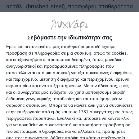
ατσάλι (brushed steel), προσφέρει σταθερότητα
και αντοχή που διαρκεί. Οι διαστάσεις της είναι
ιδανικές για να φιλοξενούν πλήθος καρτών σε
οριζόντια διάταξη χωρίς να καταλαμβάνουν
Σεβόμαστε την ιδιωτικότητά σας
πολύτιμο χώρο στο γραφείο, ενώ το ματ
Εμείς και οι συνεργάτες μας αποθηκεύουμε και/ή έχουμε
μεταλλικό φινίρισμα προσθέτει μια αίσθηση
πρόσβαση σε πληροφορίες σε μια συσκευή, όπως τα cookies,
επαγγελματικού κύρους. Οι πληροφορίες
και επεξεργαζόμαστε προσωπικά δεδομένα, όπως μοναδικοί
βασίζονται σε επιβεβαιωμένα στοιχεία του
αναγνωριστικοί και προσαρμοσμένες πληροφορίες που
διανομέα.
αποστέλλονται από μια συσκευή για εξατομικευμένες διαφημίσεις
και περιεχόμενο, μέτρηση διαφήμισης και περιεχομένου, έρευνα
ακροατηρίου και ανάπτυξη υπηρεσιών.
Με την άδειά σας, εμείς
Στην καθημερινότητα, λειτουργεί ως ένα
και οι συνεργάτες μας ενδέχεται να χρησιμοποιήσουμε ακριβή
απαραίτητο εργαλείο επαγγελματικής εικόνας.
δεδομένα γεωγραφικής τοποθεσίας και ταυτοποίησης μέσω
Είτε βρίσκεται στο γραφείο είτε σε εκθεσιακό
σάρωσης συσκευών. Μπορείτε να κάνετε κλικ για να συναινέσετε
στην επεξεργασία από εμάς και τους 1731 συνεργάτες μας όπως
περίπτερο, βοηθά στην άμεση εξυπηρέτηση
περιγράφεται παραπάνω. Εναλλακτικά, μπορείτε να κάνετε κλικ
πελατών και συνεργατών, διατηρώντας τον
για να αρνηθείτε να συναινέσετε ή να αποκτήσετε πρόσβαση σε
χώρο καθαρό και οργανωμένο, μακριά από την
πιο λεπτομερείς πληροφορίες και να αλλάξετε τις προτιμήσεις
σας πριν συναινέσετε.
Λάβετε υπόψη ότι κάποια επεξεργασία
ακαταστασία των διάσπαρτων καρτών.