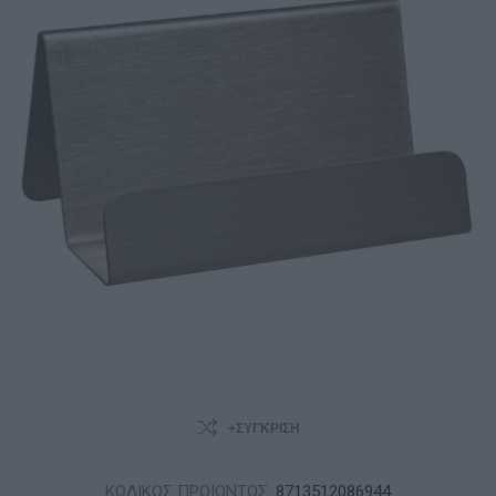
+ΣΎΓΚΡΙΣΗ
ΚΩΔΙΚΟΣ ΠΡΟΪΟΝΤΟΣ:
8713512086944