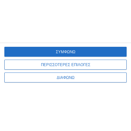
ΣΥΜΦΩΝΩ
ΠΕΡΙΣΣΟΤΕΡΕΣ ΕΠΙΛΟΓΕΣ
ΔΙΑΦΩΝΩ
Σφραγίδα oρειχάλκινη για
βουλοκέρι Φ2.5 Καρδιά
Κατόπιν παραγγελίας
10,50€