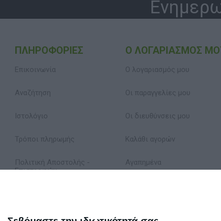
Ενημερω
ΠΛΗΡΟΦΟΡΊΕΣ
Ο ΛΟΓΑΡΙΑΣΜΌΣ ΜΟ
Επικοινωνία
Ο λογαριασμός μου
Αναζήτηση
Οι παραγγελίες μου
Ιστολόγιο
Οι διευθύνσεις μου
Τρόποι πληρωμής
Καλάθι αγορών
Πολιτική Αποστολής -
Αγαπημένα
Επιστροφών
Δήλωση Απορρήτου
Όροι Χρήσης