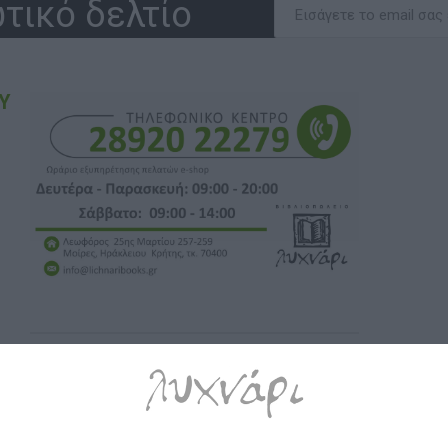
τικό δελτίο
Υ