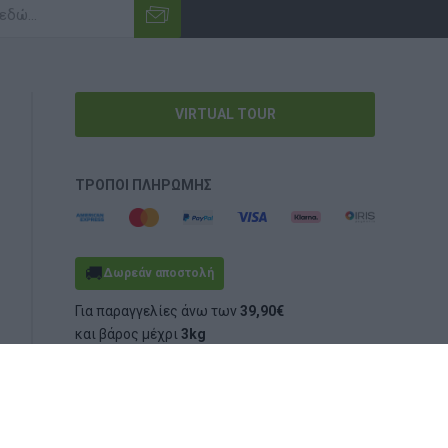
VIRTUAL TOUR
ΤΡΌΠΟΙ ΠΛΗΡΩΜΉΣ
🚚
Δωρεάν αποστολή
Για παραγγελίες άνω των
39,90€
και βάρος μέχρι
3kg
(ογκομετρικό ή πραγματικό)