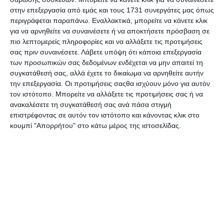
στην επεξεργασία από εμάς και τους 1731 συνεργάτες μας όπως
Ο ιδανικός σύντροφος εν κινήσει
περιγράφεται παραπάνω. Εναλλακτικά, μπορείτε να κάνετε κλικ
Κασετίνα pencil roll κορυφαίας ποιότητας
για να αρνηθείτε να συναινέσετε ή να αποκτήσετε πρόσβαση σε
πιο λεπτομερείς πληροφορίες και να αλλάξετε τις προτιμήσεις
Χώρος για έως 45 μεμονωμένα τεμάχια
σας πριν συναινέσετε.
Λάβετε υπόψη ότι κάποια επεξεργασία
Κατάλληλο για μολύβια κανονικά και μεγάλης
των προσωπικών σας δεδομένων ενδέχεται να μην απαιτεί τη
διαμέτρου, καθώς και για μαρκαδόρους
συγκατάθεσή σας, αλλά έχετε το δικαίωμα να αρνηθείτε αυτήν
Υλικό: Δέρμα PU
την επεξεργασία. Οι προτιμήσεις σαςθα ισχύουν μόνο για αυτόν
τον ιστότοπο. Μπορείτε να αλλάξετε τις προτιμήσεις σας ή να
ανακαλέσετε τη συγκατάθεσή σας ανά πάσα στιγμή
επιστρέφοντας σε αυτόν τον ιστότοπο και κάνοντας κλικ στο
Προδιαγραφές προϊόντων
κουμπί "Απορρήτου" στο κάτω μέρος της ιστοσελίδας.
Μάρκα
Faber Castell
Χρώμα
Καφέ
Υλικό
Δέρμα
Κωδικός