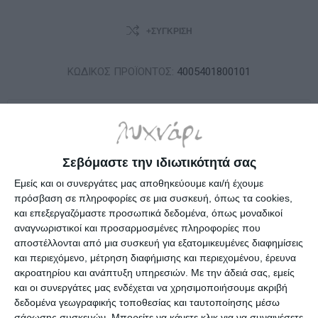
+ΣΎΓΚΡΙΣΗ
ΚΩΔΙΚΟΣ ΠΡΟΪΟΝΤΟΣ:
4005401800101
ΔΙΑΘΈΣΙΜΟ ΚΑΤΌΠΙΝ ΠΑΡΑΓΓΕΛΊΑΣ: ΠΑΡΆΔΟΣΗ ΣΕ 4 -
10 ΗΜΈΡΕΣ
Σεβόμαστε την ιδιωτικότητά σας
17,99€
Εμείς και οι συνεργάτες μας αποθηκεύουμε και/ή έχουμε
πρόσβαση σε πληροφορίες σε μια συσκευή, όπως τα cookies,
και επεξεργαζόμαστε προσωπικά δεδομένα, όπως μοναδικοί
i
αναγνωριστικοί και προσαρμοσμένες πληροφορίες που
h
αποστέλλονται από μια συσκευή για εξατομικευμένες διαφημίσεις
και περιεχόμενο, μέτρηση διαφήμισης και περιεχομένου, έρευνα
Επιλέξτε τη διεύθυνση από την οποία θέλετε να αποστείλετε
ακροατηρίου και ανάπτυξη υπηρεσιών.
Με την άδειά σας, εμείς
και οι συνεργάτες μας ενδέχεται να χρησιμοποιήσουμε ακριβή
δεδομένα γεωγραφικής τοποθεσίας και ταυτοποίησης μέσω
σάρωσης συσκευών. Μπορείτε να κάνετε κλικ για να συναινέσετε