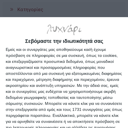
Κατηγορίες
Κατασκευαστές
Σεβόμαστε την ιδιωτικότητά σας
Εμείς και οι συνεργάτες μας αποθηκεύουμε και/ή έχουμε
πρόσβαση σε πληροφορίες σε μια συσκευή, όπως τα cookies,
και επεξεργαζόμαστε προσωπικά δεδομένα, όπως μοναδικοί
Ενημερωτικό δελτίο
αναγνωριστικοί και προσαρμοσμένες πληροφορίες που
αποστέλλονται από μια συσκευή για εξατομικευμένες διαφημίσεις
και περιεχόμενο, μέτρηση διαφήμισης και περιεχομένου, έρευνα
ακροατηρίου και ανάπτυξη υπηρεσιών.
Με την άδειά σας, εμείς
και οι συνεργάτες μας ενδέχεται να χρησιμοποιήσουμε ακριβή
δεδομένα γεωγραφικής τοποθεσίας και ταυτοποίησης μέσω
ΠΛΗΡΟΦΟΡΊΕΣ
σάρωσης συσκευών. Μπορείτε να κάνετε κλικ για να συναινέσετε
στην επεξεργασία από εμάς και τους 1731 συνεργάτες μας όπως
Ο ΛΟΓΑΡΙΑΣΜΌΣ ΜΟΥ
περιγράφεται παραπάνω. Εναλλακτικά, μπορείτε να κάνετε κλικ
για να αρνηθείτε να συναινέσετε ή να αποκτήσετε πρόσβαση σε
πιο λεπτομερείς πληροφορίες και να αλλάξετε τις προτιμήσεις