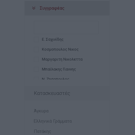
Συγγραφέας
Ε. Σαχινίδης
Κοσμοπουλος Νικος
Μαργαριτη Νικολεττα
Μπαϊλακης Γιαννης
Ν. Ζησοπουλος
Ντοτσικα Μαρια
Κατασκευαστές
Π. Στεφανοπουλος
Σ. Ιωακειμιδου
Άγκυρα
Ελληνικά Γράμματα
Πατάκης