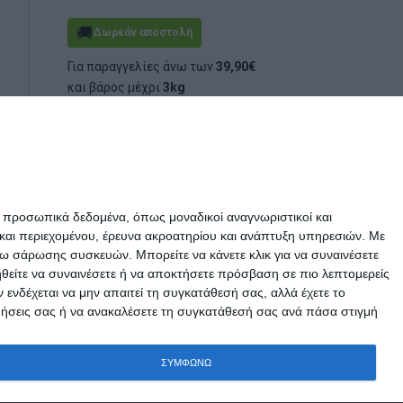
🚚
Δωρεάν αποστολή
Για παραγγελίες άνω των
39,90€
και βάρος μέχρι
3kg
(ογκομετρικό ή πραγματικό)
ε προσωπικά δεδομένα, όπως μοναδικοί αναγνωριστικοί και
και περιεχομένου, έρευνα ακροατηρίου και ανάπτυξη υπηρεσιών.
Με
σω σάρωσης συσκευών. Μπορείτε να κάνετε κλικ για να συναινέσετε
ηθείτε να συναινέσετε ή να αποκτήσετε πρόσβαση σε πιο λεπτομερείς
νδέχεται να μην απαιτεί τη συγκατάθεσή σας, αλλά έχετε το
ιμήσεις σας ή να ανακαλέσετε τη συγκατάθεσή σας ανά πάσα στιγμή
ΣΥΜΦΩΝΩ