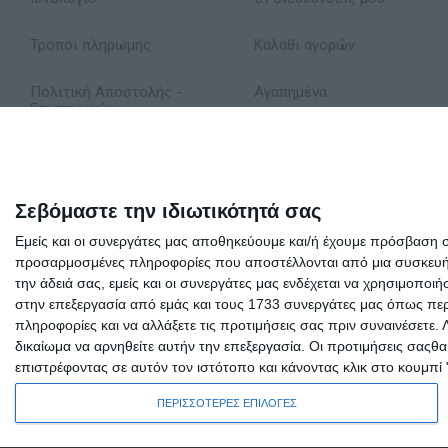
Τρόποι πληρωμής
Καλάθι αγορών
Πολιτική Αποστολής -
Αγαπημένα
Επιστροφών
Δήλωση Απορρήτου
Όροι Χρήσης
Σεβόμαστε την ιδιωτικότητά σας
Εμείς και οι συνεργάτες μας αποθηκεύουμε και/ή έχουμε πρόσβαση 
Σχετικά με εμάς
προσαρμοσμένες πληροφορίες που αποστέλλονται από μια συσκευή γι
την άδειά σας, εμείς και οι συνεργάτες μας ενδέχεται να χρησιμοπ
στην επεξεργασία από εμάς και τους 1733 συνεργάτες μας όπως περι
πληροφορίες και να αλλάξετε τις προτιμήσεις σας πριν συναινέσετε.
δικαίωμα να αρνηθείτε αυτήν την επεξεργασία. Οι προτιμήσεις σαςθ
επιστρέφοντας σε αυτόν τον ιστότοπο και κάνοντας κλικ στο κουμπί
ΠΕΡΙΣΣΟΤΕΡΕΣ ΕΠΙΛΟΓΕΣ