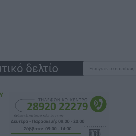
τικό δελτίο
Υ