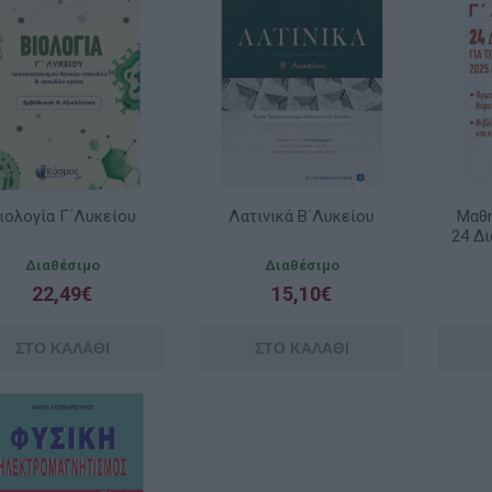
ιολογία Γ΄Λυκείου
Λατινικά Β΄Λυκείου
Μαθη
24 Δι
Διαθέσιμο
Διαθέσιμο
Εξε
22,49€
15,10€