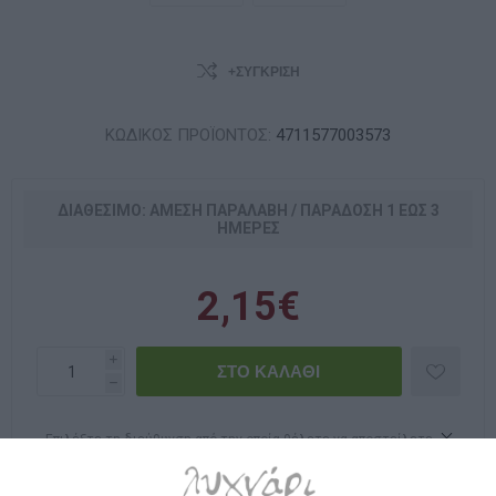
+ΣΎΓΚΡΙΣΗ
ΚΩΔΙΚΟΣ ΠΡΟΪΟΝΤΟΣ:
4711577003573
ΔΙΑΘΈΣΙΜΟ: ΆΜΕΣΗ ΠΑΡΑΛΑΒΉ / ΠΑΡΆΔOΣΗ 1 ΈΩΣ 3
ΗΜΈΡΕΣ
2,15€
i
h
Επιλέξτε τη διεύθυνση από την οποία θέλετε να αποστείλετε