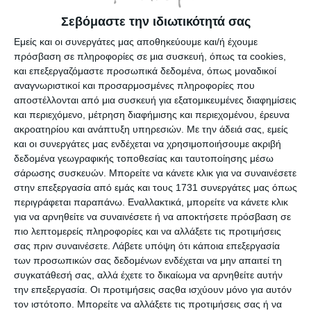
Σεβόμαστε την ιδιωτικότητά σας
Pentel Oil Pastels – 12 βασικά
Εμείς και οι συνεργάτες μας αποθηκεύουμε και/ή έχουμε
πρόσβαση σε πληροφορίες σε μια συσκευή, όπως τα cookies,
χρώματα για δημιουργία χωρίς όρια
και επεξεργαζόμαστε προσωπικά δεδομένα, όπως μοναδικοί
αναγνωριστικοί και προσαρμοσμένες πληροφορίες που
Το σετ λαδοπαστέλ Pentel PHN-12 περιλαμβάνει
αποστέλλονται από μια συσκευή για εξατομικευμένες διαφημίσεις
12 βασικά χρώματα με έντονη απόδοση και
και περιεχόμενο, μέτρηση διαφήμισης και περιεχομένου, έρευνα
ομοιόμορφη υφή. Ιδανικά για μαθητές, αρχάριους
ακροατηρίου και ανάπτυξη υπηρεσιών.
Με την άδειά σας, εμείς
και οι συνεργάτες μας ενδέχεται να χρησιμοποιήσουμε ακριβή
αλλά και ερασιτέχνες καλλιτέχνες, προσφέρουν
δεδομένα γεωγραφικής τοποθεσίας και ταυτοποίησης μέσω
απαλές γραμμές και πλούσια κάλυψη σε
σάρωσης συσκευών. Μπορείτε να κάνετε κλικ για να συναινέσετε
διάφορες επιφάνειες όπως χαρτί, χαρτόνι ή
στην επεξεργασία από εμάς και τους 1731 συνεργάτες μας όπως
περιγράφεται παραπάνω. Εναλλακτικά, μπορείτε να κάνετε κλικ
καμβά.
για να αρνηθείτε να συναινέσετε ή να αποκτήσετε πρόσβαση σε
Η κρεμώδης σύνθεσή τους διευκολύνει την
πιο λεπτομερείς πληροφορίες και να αλλάξετε τις προτιμήσεις
σας πριν συναινέσετε.
Λάβετε υπόψη ότι κάποια επεξεργασία
ανάμειξη και τις διαβαθμίσεις χρωμάτων, ενώ η
των προσωπικών σας δεδομένων ενδέχεται να μην απαιτεί τη
ποιότητα των χρωστικών της Pentel εγγυάται
συγκατάθεσή σας, αλλά έχετε το δικαίωμα να αρνηθείτε αυτήν
ζωντανά αποτελέσματα και μεγάλη διάρκεια.
την επεξεργασία. Οι προτιμήσεις σαςθα ισχύουν μόνο για αυτόν
Είναι μια εξαιρετική επιλογή για όσους ξεκινούν
τον ιστότοπο. Μπορείτε να αλλάξετε τις προτιμήσεις σας ή να