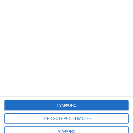
Δείτε επίσης
Soft pastels Talens Art
Λαδοπαστέλ / oil-pastel
Creation 36τεμ.
12τεμ. 2612/12 Stabilo
Κατόπιν παραγγελίας
Διαθέσιμο
9,90€
2,35€
ΣΥΜΦΩΝΩ
ΠΕΡΙΣΣΟΤΕΡΕΣ ΕΠΙΛΟΓΕΣ
ΔΙΑΦΩΝΩ