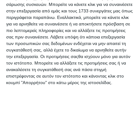
σάρωσης συσκευών. Μπορείτε να κάνετε κλικ για να συναινέσετε
Είναι τόσο χαριτωμένα που είναι να… πεθαίνεις! Η
στην επεξεργασία από εμάς και τους 1733 συνεργάτες μας όπως
καταπληκτική νέα σειρά με αρκουδάκια Deddy Bears
περιγράφεται παραπάνω. Εναλλακτικά, μπορείτε να κάνετε κλικ
για να αρνηθείτε να συναινέσετε ή να αποκτήσετε πρόσβαση σε
είναι εδώ.
Σούπερ μαλακά βελούδινα λούτρινα σε 8
πιο λεπτομερείς πληροφορίες και να αλλάξετε τις προτιμήσεις
μοναδικά τρομακτικά σχέδια! Κάθε αρκουδάκι έχει
σας πριν συναινέσετε.
Λάβετε υπόψη ότι κάποια επεξεργασία
ύψος περίπου 12,5 εκατοστά και ξεκουράζεται μέσα
των προσωπικών σας δεδομένων ενδέχεται να μην απαιτεί τη
στο δικό του φερετράκι. Συλλέξτε και τα 8 για να
συγκατάθεσή σας, αλλά έχετε το δικαίωμα να αρνηθείτε αυτήν
ολοκληρώσετε το σετ!
την επεξεργασία. Οι προτιμήσεις σαςθα ισχύουν μόνο για αυτόν
τον ιστότοπο. Μπορείτε να αλλάξετε τις προτιμήσεις σας ή να
ανακαλέσετε τη συγκατάθεσή σας ανά πάσα στιγμή
επιστρέφοντας σε αυτόν τον ιστότοπο και κάνοντας κλικ στο
κουμπί "Απορρήτου" στο κάτω μέρος της ιστοσελίδας.
Προδιαγραφές προϊόντων
Μάρκα
Ψυχογιός
Κωδικός
T-DED-DBD09
Κατασκευαστή