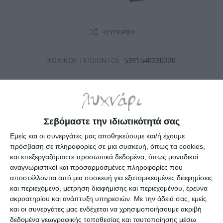
+ΣΎΓΚΡΙΣΗ
ΚΩΔΙΚΟΣ ΠΡΟΪΟΝΤΟΣ:
5391540230220
ΟΡΙΑΚΌ ΑΠΌΘΕΜΑ: ΠΑΡΆΔΟΣΗ ΣΕ 1 - 3 ΗΜΈΡΕΣ
Σεβόμαστε την ιδιωτικότητά σας
7,90€
Εμείς και οι συνεργάτες μας αποθηκεύουμε και/ή έχουμε
πρόσβαση σε πληροφορίες σε μια συσκευή, όπως τα cookies,
i
και επεξεργαζόμαστε προσωπικά δεδομένα, όπως μοναδικοί
h
αναγνωριστικοί και προσαρμοσμένες πληροφορίες που
αποστέλλονται από μια συσκευή για εξατομικευμένες διαφημίσεις
και περιεχόμενο, μέτρηση διαφήμισης και περιεχομένου, έρευνα
Επιλέξτε τη διεύθυνση από την οποία θέλετε να αποστείλετε
ακροατηρίου και ανάπτυξη υπηρεσιών.
Με την άδειά σας, εμείς
και οι συνεργάτες μας ενδέχεται να χρησιμοποιήσουμε ακριβή
δεδομένα γεωγραφικής τοποθεσίας και ταυτοποίησης μέσω