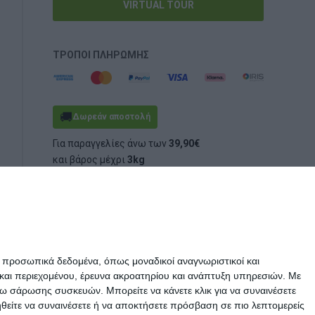
VIRTUAL TOUR
ΤΡΌΠΟΙ ΠΛΗΡΩΜΉΣ
🚚
Δωρεάν αποστολή
Για παραγγελίες άνω των
39,90€
και βάρος μέχρι
3kg
(ογκομετρικό ή πραγματικό)
ε προσωπικά δεδομένα, όπως μοναδικοί αναγνωριστικοί και
και περιεχομένου, έρευνα ακροατηρίου και ανάπτυξη υπηρεσιών.
Με
σω σάρωσης συσκευών. Μπορείτε να κάνετε κλικ για να συναινέσετε
ηθείτε να συναινέσετε ή να αποκτήσετε πρόσβαση σε πιο λεπτομερείς