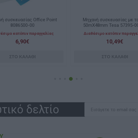
νή συσκευασίας με ταινία
Μηχανή συσκευασίας 12874
X48mm Tesa 57395-00000
έσιμο κατόπιν παραγγελίας
Λίγα τεμάχια διαθέσιμα
10,49€
34,90€
τικό δελτίο
Υ