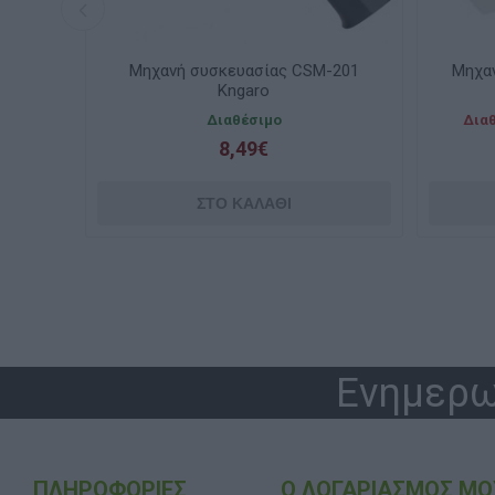
-201
Μηχανή συσκευασίας Office Point
Μηχα
8086500-00
50m
Διαθέσιμο κατόπιν παραγγελίας
Διαθ
6,90€
Ενημερω
ΠΛΗΡΟΦΟΡΊΕΣ
Ο ΛΟΓΑΡΙΑΣΜΌΣ ΜΟ