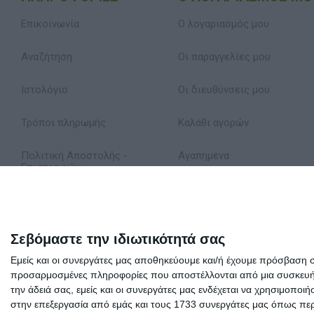
Επικοινωνία
Ο λογαριασμός μου
Αναζήτηση
Οι παραγγελίες μου
Ιστολόγιο
Οι διευθύνσεις μου
Τρόποι πληρωμής
Καλάθι αγορών
Πολιτική Αποστολής -
Αγαπημένα
Επιστροφών
Δήλωση Απορρήτου
Όροι Χρήσης
Σεβόμαστε την ιδιωτικότητά σας
Εμείς και οι συνεργάτες μας αποθηκεύουμε και/ή έχουμε πρόσβαση 
Σχετικά με εμάς
προσαρμοσμένες πληροφορίες που αποστέλλονται από μια συσκευή γι
την άδειά σας, εμείς και οι συνεργάτες μας ενδέχεται να χρησιμοπ
στην επεξεργασία από εμάς και τους 1733 συνεργάτες μας όπως περι