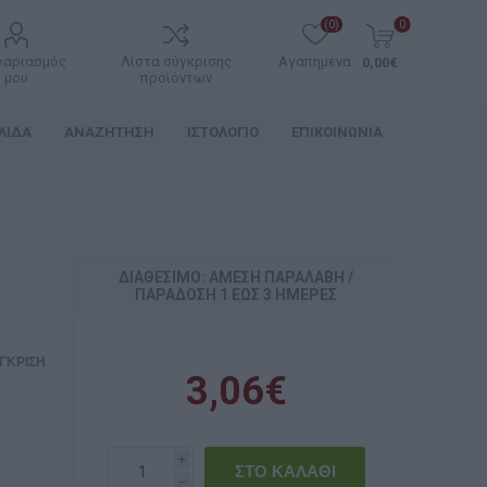
(0)
0
γαριασμός
Λίστα σύγκρισης
Αγαπημένα
0,00€
μου
προϊόντων
ΛΊΔΑ
ΑΝΑΖΉΤΗΣΗ
ΙΣΤΟΛΌΓΙΟ
ΕΠΙΚΟΙΝΩΝΊΑ
ΔΙΑΘΈΣΙΜΟ: ΆΜΕΣΗ ΠΑΡΑΛΑΒΉ /
ΠΑΡΆΔOΣΗ 1 ΈΩΣ 3 ΗΜΈΡΕΣ
ΓΚΡΙΣΗ
3,06€
i
h