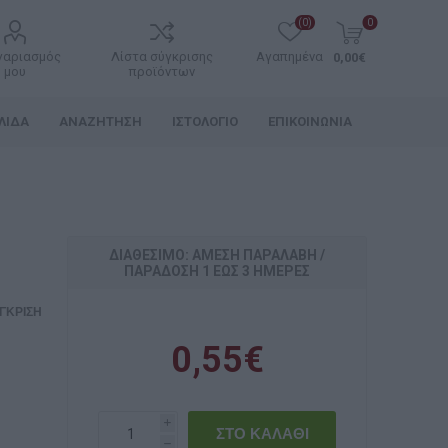
(0)
0
γαριασμός
Λίστα σύγκρισης
Αγαπημένα
0,00€
μου
προϊόντων
ΛΊΔΑ
ΑΝΑΖΉΤΗΣΗ
ΙΣΤΟΛΌΓΙΟ
ΕΠΙΚΟΙΝΩΝΊΑ
ΔΙΑΘΈΣΙΜΟ: ΆΜΕΣΗ ΠΑΡΑΛΑΒΉ /
ΠΑΡΆΔOΣΗ 1 ΈΩΣ 3 ΗΜΈΡΕΣ
ΓΚΡΙΣΗ
0,55€
i
h