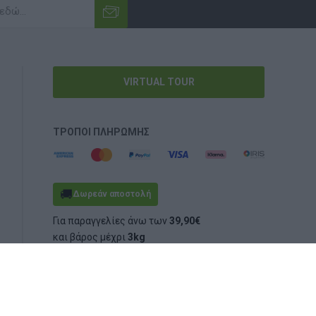
VIRTUAL TOUR
ΤΡΌΠΟΙ ΠΛΗΡΩΜΉΣ
🚚
Δωρεάν αποστολή
Για παραγγελίες άνω των
39,90€
και βάρος μέχρι
3kg
(ογκομετρικό ή πραγματικό)