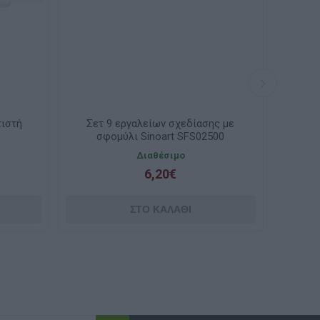
τιστή
Σετ 9 εργαλείων σχεδίασης με
σφομύλι Sinoart SFS02500
Διαθέσιμο
Δια
6,20€