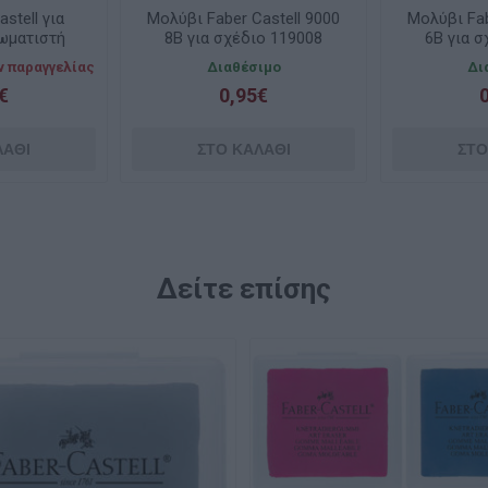
stell για
Μολύβι Faber Castell 9000
Μολύβι Fab
ωματιστή
8B για σχέδιο 119008
6B για 
ssorts
ν παραγγελίας
Διαθέσιμο
Δι
€
0,95€
Δείτε επίσης