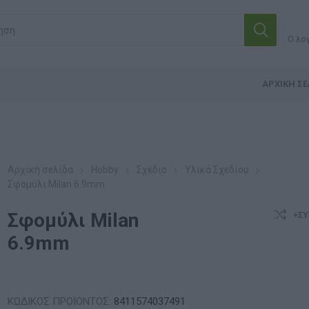
Ο λο
ΑΡΧΙΚΉ ΣΕ
Αρχική σελίδα
Hobby
Σχέδιο
Υλικά Σχεδίου
Σφομύλι Milan 6.9mm
Σφομύλι Milan
+ΣΎ
6.9mm
ΚΩΔΙΚΟΣ ΠΡΟΪΟΝΤΟΣ:
8411574037491