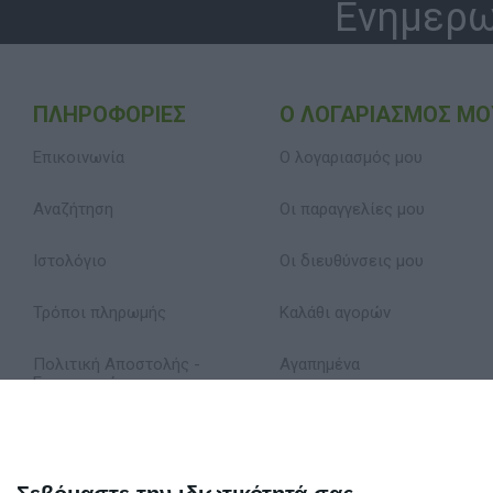
Ενημερω
ΠΛΗΡΟΦΟΡΊΕΣ
Ο ΛΟΓΑΡΙΑΣΜΌΣ ΜΟ
Επικοινωνία
Ο λογαριασμός μου
Αναζήτηση
Οι παραγγελίες μου
Ιστολόγιο
Οι διευθύνσεις μου
Τρόποι πληρωμής
Καλάθι αγορών
Πολιτική Αποστολής -
Αγαπημένα
Επιστροφών
Δήλωση Απορρήτου
Όροι Χρήσης