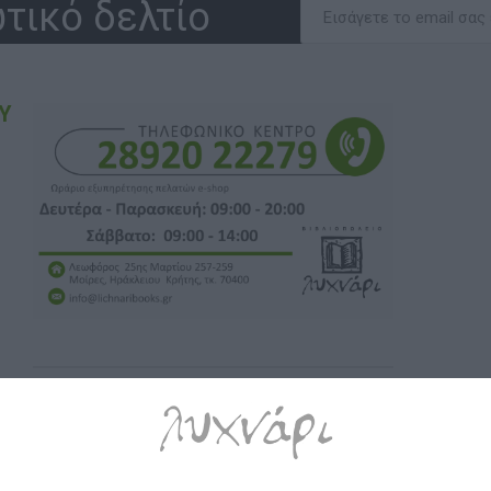
τικό δελτίο
Υ