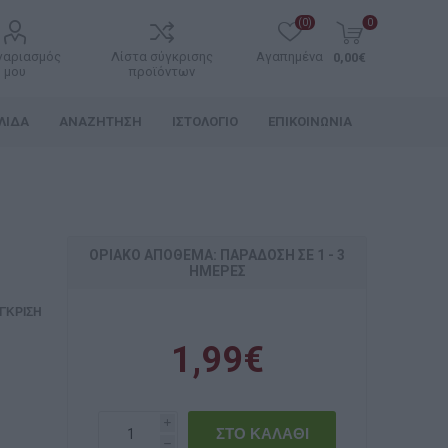
(0)
0
γαριασμός
Λίστα σύγκρισης
Αγαπημένα
0,00€
μου
προϊόντων
ΛΊΔΑ
ΑΝΑΖΉΤΗΣΗ
ΙΣΤΟΛΌΓΙΟ
ΕΠΙΚΟΙΝΩΝΊΑ
ΟΡΙΑΚΌ ΑΠΌΘΕΜΑ: ΠΑΡΆΔΟΣΗ ΣΕ 1 - 3
ΗΜΈΡΕΣ
ΓΚΡΙΣΗ
1,99€
i
h