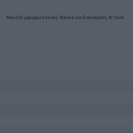
Φελιζόλ μαργαρίτα λευκή. Ιδανικό για διακόσμηση,
Φ:15cm
ν