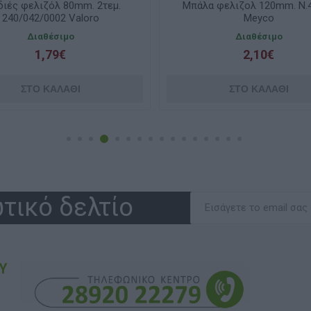
α φελιζολ 120mm. N.43057
Μπάλα φελιζόλ 30mm. 4
Meyco
Meyco
Διαθέσιμο
Διαθέσιμο
2,10€
0,10€
τικό δελτίο
Υ