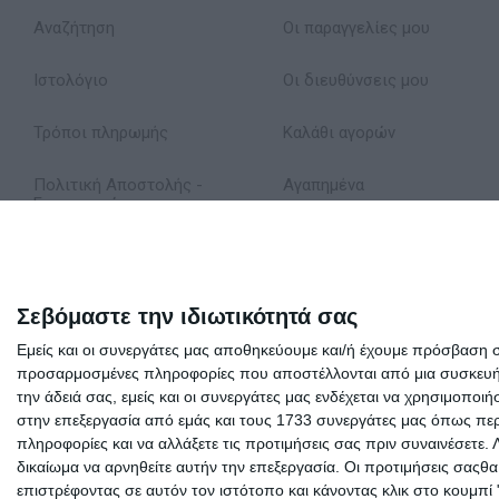
Αναζήτηση
Οι παραγγελίες μου
Ιστολόγιο
Οι διευθύνσεις μου
Τρόποι πληρωμής
Καλάθι αγορών
Πολιτική Αποστολής -
Αγαπημένα
Επιστροφών
Δήλωση Απορρήτου
Όροι Χρήσης
Σεβόμαστε την ιδιωτικότητά σας
Εμείς και οι συνεργάτες μας αποθηκεύουμε και/ή έχουμε πρόσβαση 
Σχετικά με εμάς
προσαρμοσμένες πληροφορίες που αποστέλλονται από μια συσκευή γι
την άδειά σας, εμείς και οι συνεργάτες μας ενδέχεται να χρησιμοπ
στην επεξεργασία από εμάς και τους 1733 συνεργάτες μας όπως περι
πληροφορίες και να αλλάξετε τις προτιμήσεις σας πριν συναινέσετε.
δικαίωμα να αρνηθείτε αυτήν την επεξεργασία. Οι προτιμήσεις σαςθ
επιστρέφοντας σε αυτόν τον ιστότοπο και κάνοντας κλικ στο κουμπί