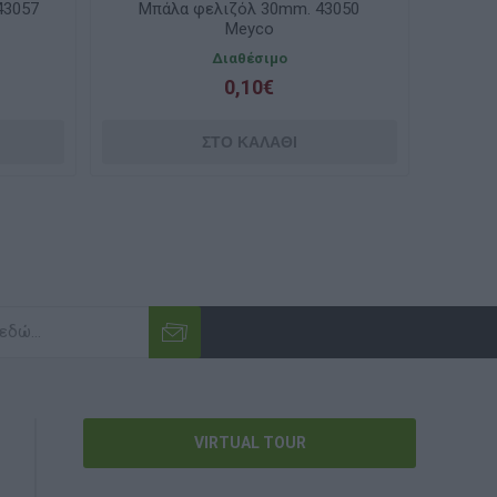
3050
Μπάλα φελιζόλ 40mm 43051 Meyco
Μπάλα
Διαθέσιμο
0,15€
VIRTUAL TOUR