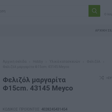
Ο λο
ΑΡΧΙΚΉ ΣΕ
Αρχική σελίδα
Hobby
Υλικά κατασκευών
Φελιζόλ
Φελιζόλ μαργαρίτα Φ15cm. 43145 Meyco
Φελιζόλ μαργαρίτα
+ΣΎ
Φ15cm. 43145 Meyco
ΚΩΔΙΚΟΣ ΠΡΟΪΟΝΤΟΣ:
4028245431454