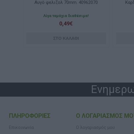
2070
Καρδιές φελιζόλ 80mm. 2τεμ.
Μπάλ
240/042/0002 Valoro
Διαθέσιμο
1,79€
Ενημερω
ΠΛΗΡΟΦΟΡΊΕΣ
Ο ΛΟΓΑΡΙΑΣΜΌΣ ΜΟ
Επικοινωνία
Ο λογαριασμός μου