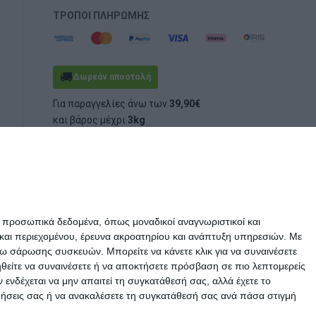
ΤΡΌΠΟΙ ΠΛΗΡΩΜΉΣ
🚚
Δωρεάν αποστολή
Για παραγγελίες άνω των
39,90€
και βάρος μέχρι
3kg
(ογκομετρικό ή πραγματικό)
ε προσωπικά δεδομένα, όπως μοναδικοί αναγνωριστικοί και
και περιεχομένου, έρευνα ακροατηρίου και ανάπτυξη υπηρεσιών.
Με
σω σάρωσης συσκευών. Μπορείτε να κάνετε κλικ για να συναινέσετε
ηθείτε να συναινέσετε ή να αποκτήσετε πρόσβαση σε πιο λεπτομερείς
νδέχεται να μην απαιτεί τη συγκατάθεσή σας, αλλά έχετε το
ιμήσεις σας ή να ανακαλέσετε τη συγκατάθεσή σας ανά πάσα στιγμή