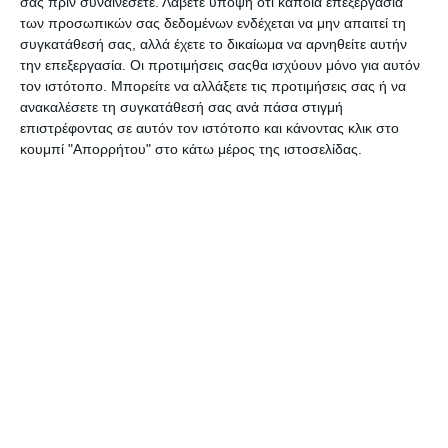
σας πριν συναινέσετε.
Λάβετε υπόψη ότι κάποια επεξεργασία
Μάρκα
Selena
των προσωπικών σας δεδομένων ενδέχεται να μην απαιτεί τη
συγκατάθεσή σας, αλλά έχετε το δικαίωμα να αρνηθείτε αυτήν
Κωδικός
την επεξεργασία. Οι προτιμήσεις σαςθα ισχύουν μόνο για αυτόν
8878266
Κατασκευαστή
τον ιστότοπο. Μπορείτε να αλλάξετε τις προτιμήσεις σας ή να
ανακαλέσετε τη συγκατάθεσή σας ανά πάσα στιγμή
Υλικό
Χαρτί
επιστρέφοντας σε αυτόν τον ιστότοπο και κάνοντας κλικ στο
κουμπί "Απορρήτου" στο κάτω μέρος της ιστοσελίδας.
Δείτε επίσης