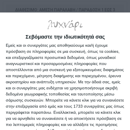
ΔΙΑΘΈΣΙΜΟ: ΆΜΕΣΗ ΠΑΡΑΛΑΒΉ / ΠΑΡΆΔOΣΗ 1 ΈΩΣ 3
ΗΜΈΡΕΣ
4,80€
Σεβόμαστε την ιδιωτικότητά σας
Εμείς και οι συνεργάτες μας αποθηκεύουμε και/ή έχουμε
i
πρόσβαση σε πληροφορίες σε μια συσκευή, όπως τα cookies,
h
και επεξεργαζόμαστε προσωπικά δεδομένα, όπως μοναδικοί
αναγνωριστικοί και προσαρμοσμένες πληροφορίες που
αποστέλλονται από μια συσκευή για εξατομικευμένες διαφημίσεις
Επιλέξτε τη διεύθυνση από την οποία θέλετε να αποστείλετε
και περιεχόμενο, μέτρηση διαφήμισης και περιεχομένου, έρευνα
ακροατηρίου και ανάπτυξη υπηρεσιών.
Με την άδειά σας, εμείς
και οι συνεργάτες μας ενδέχεται να χρησιμοποιήσουμε ακριβή
δεδομένα γεωγραφικής τοποθεσίας και ταυτοποίησης μέσω
Χάρτης Κρήτης 1:260000 Selena
σάρωσης συσκευών. Μπορείτε να κάνετε κλικ για να συναινέσετε
στην επεξεργασία από εμάς και τους 1733 συνεργάτες μας όπως
περιγράφεται παραπάνω. Εναλλακτικά, μπορείτε να κάνετε κλικ
Προδιαγραφές προϊόντων
για να αρνηθείτε να συναινέσετε ή να αποκτήσετε πρόσβαση σε
πιο λεπτομερείς πληροφορίες και να αλλάξετε τις προτιμήσεις