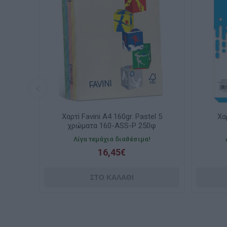
Χαρτi Favini A4 160gr. Pastel 5
Χαρτi Ska
χρώματα 160-ASS-P 250φ
Τιρκ
Λίγα τεμάχια διαθέσιμα!
Λίγα τεμ
16,45€