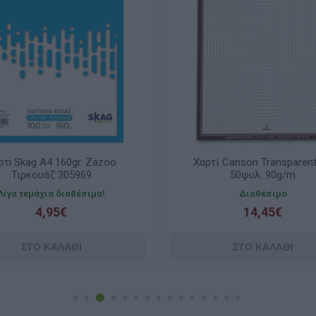
g A4 160gr. Zazoo
Χαρτί Canson Transparent Α4
ουάζ 305969
50φυλ. 90g/m
άχια διαθέσιμα!
Διαθέσιμο
4,95€
14,45€