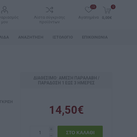
(0)
0
γαριασμός
Λίστα σύγκρισης
Αγαπημένα
0,00€
μου
προϊόντων
ΛΊΔΑ
ΑΝΑΖΉΤΗΣΗ
ΙΣΤΟΛΌΓΙΟ
ΕΠΙΚΟΙΝΩΝΊΑ
ΔΙΑΘΈΣΙΜΟ: ΆΜΕΣΗ ΠΑΡΑΛΑΒΉ /
ΠΑΡΆΔOΣΗ 1 ΈΩΣ 3 ΗΜΈΡΕΣ
ΓΚΡΙΣΗ
14,50€
i
h