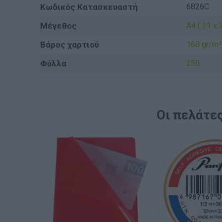
Κωδικός Κατασκευαστή
6826C
Μέγεθος
A4 ( 21 x 2
Βάρος χαρτιού
160 gr/m²
Φύλλα
250
Οι πελάτες