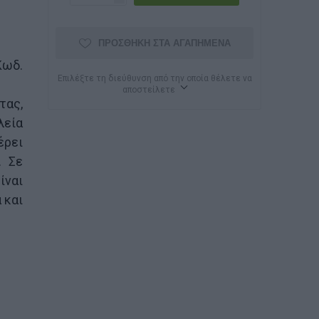
ΠΡΟΣΘΉΚΗ ΣΤΑ ΑΓΑΠΗΜΈΝΑ
Κωδ.
Επιλέξτε τη διεύθυνση από την οποία θέλετε να
αποστείλετε
τας,
λεία
έρει
. Σε
ίναι
 και