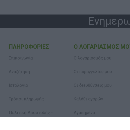
Ενημερω
ΠΛΗΡΟΦΟΡΊΕΣ
Ο ΛΟΓΑΡΙΑΣΜΌΣ ΜΟ
Επικοινωνία
Ο λογαριασμός μου
Αναζήτηση
Οι παραγγελίες μου
Ιστολόγιο
Οι διευθύνσεις μου
Τρόποι πληρωμής
Καλάθι αγορών
Πολιτική Αποστολής -
Αγαπημένα
Επιστροφών