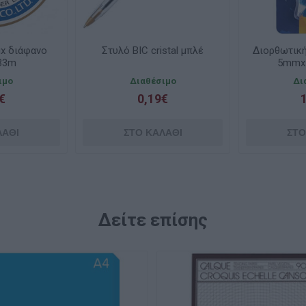
ix διάφανο
Στυλό BIC cristal μπλέ
Διορθωτική
33m
5mmx
ιμο
Διαθέσιμο
Δι
€
0,19€
Δείτε επίσης