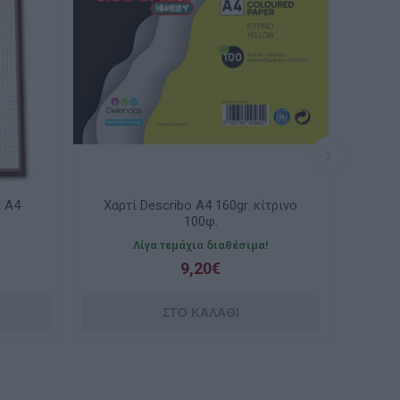
Χαρτί Describo Α4 160gr. κίτρινο
Χαρτί Descr
100φ.
Λίγα τεμάχια διαθέσιμα!
Λίγα τε
9,20€