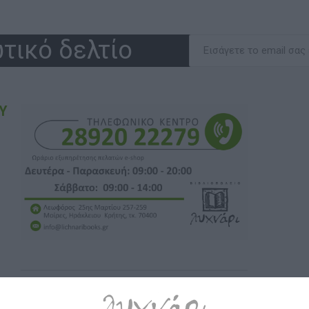
τικό δελτίο
Υ