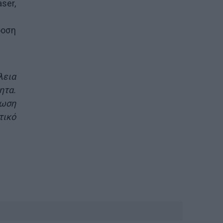
ser,
δοση
λεια
ητα.
ρωση
τικό