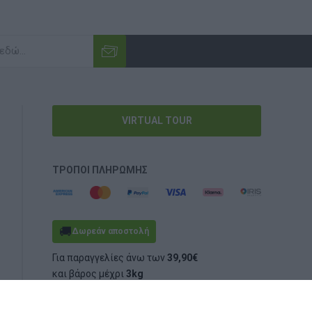
VIRTUAL TOUR
ΤΡΌΠΟΙ ΠΛΗΡΩΜΉΣ
🚚
Δωρεάν αποστολή
Για παραγγελίες άνω των
39,90€
και βάρος μέχρι
3kg
(ογκομετρικό ή πραγματικό)