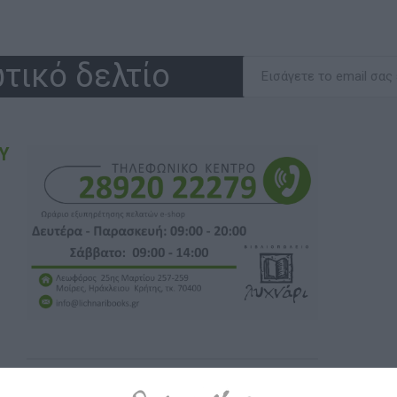
τικό δελτίο
Υ