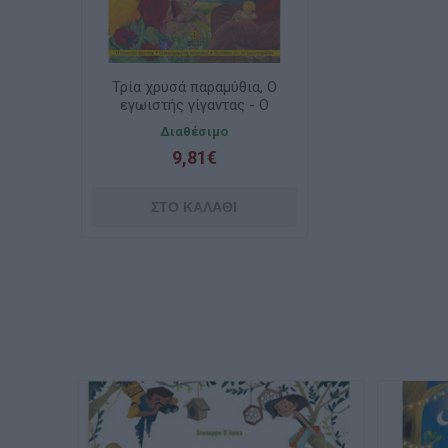
Τρία χρυσά παραμύθια, Ο
εγωιστής γίγαντας - Ο
ευτυχισμένος πρίγκιπας -
Διαθέσιμο
Το αηδόνι και το
9,81€
τριαντάφυλλο