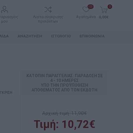
(0)
0
γαριασμός
Λίστα σύγκρισης
Αγαπημένα
0,00€
μου
προϊόντων
ΛΊΔΑ
ΑΝΑΖΉΤΗΣΗ
ΙΣΤΟΛΌΓΙΟ
ΕΠΙΚΟΙΝΩΝΊΑ
ΚΑΤΌΠΙΝ ΠΑΡΑΓΓΕΛΊΑΣ: ΠΑΡΆΔΟΣΗ ΣΕ
4 - 10 ΗΜΈΡΕΣ
ΥΠΌ ΤΗΝ ΠΡΟΫΠΌΘΕΣΗ
ΑΠΟΘΈΜΑΤΟΣ ΑΠΌ ΤΟΝ ΕΚΔΌΤΗ
ΓΚΡΙΣΗ
Αρχική τιμή:
11,90€
Τιμή:
10,72€