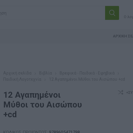
Ο λο
ΑΡΧΙΚΉ ΣΕ
Αρχική σελίδα
Βιβλία
Βρεφικά - Παιδικά - Εφηβικά
Παιδική Λογοτεχνία
12 Αγαπημένοι Μύθοι του Αισώπου +cd
12 Αγαπημένοι
+ΣΎ
Μύθοι του Αισώπου
+cd
ΚΩΔΙΚΟΣ ΠΡΟΪΟΝΤΟΣ:
9789605471798