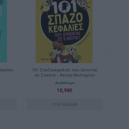
ει
101 Σπαζοκεφαλιές που λύνονται
12+ 1 π
σε 5 λεπτά - Λέσχη Μυστηρίου
Σέργουφ Χολμς Ν.1
Διαθέσιμο
Κατ
10,98€