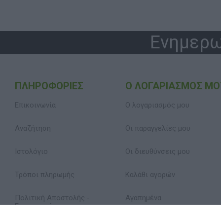
Ενημερω
ΠΛΗΡΟΦΟΡΊΕΣ
Ο ΛΟΓΑΡΙΑΣΜΌΣ ΜΟ
Επικοινωνία
Ο λογαριασμός μου
Αναζήτηση
Οι παραγγελίες μου
Ιστολόγιο
Οι διευθύνσεις μου
Τρόποι πληρωμής
Καλάθι αγορών
Πολιτική Αποστολής -
Αγαπημένα
Επιστροφών