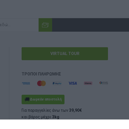
VIRTUAL TOUR
ΤΡΌΠΟΙ ΠΛΗΡΩΜΉΣ
🚚
Δωρεάν αποστολή
Για παραγγελίες άνω των
39,90€
και βάρος μέχρι
3kg
(ογκομετρικό ή πραγματικό)