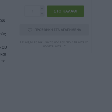
i
h
του
ΠΡΟΣΘΉΚΗ ΣΤΑ ΑΓΑΠΗΜΈΝΑ
ούς
Επιλέξτε τη διεύθυνση από την οποία θέλετε να
αποστείλετε
ο CD
 και
 το