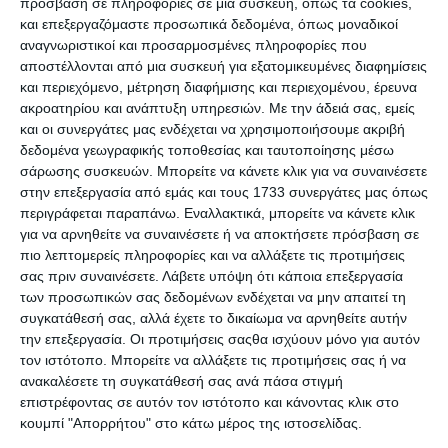
εκμετάλλευση των πιο ευάλωτων της
πρόσβαση σε πληροφορίες σε μια συσκευή, όπως τα cookies,
και επεξεργαζόμαστε προσωπικά δεδομένα, όπως μοναδικοί
κοινωνίας, η Άλι αποφασίζει να δώσει φωνή
αναγνωριστικοί και προσαρμοσμένες πληροφορίες που
στους φιμωμένους.
αποστέλλονται από μια συσκευή για εξατομικευμένες διαφημίσεις
Κάποιος άλλος έχει αποφασίσει να πάρει
και περιεχόμενο, μέτρηση διαφήμισης και περιεχομένου, έρευνα
ακροατηρίου και ανάπτυξη υπηρεσιών.
Με την άδειά σας, εμείς
εκδίκηση.
και οι συνεργάτες μας ενδέχεται να χρησιμοποιήσουμε ακριβή
Καθώς η Άλι αρχίζει να συνδέει τα στοιχεία,
δεδομένα γεωγραφικής τοποθεσίας και ταυτοποίησης μέσω
αντιλαμβάνεται ότι πλησιάζει στην αποκάλυψη
σάρωσης συσκευών. Μπορείτε να κάνετε κλικ για να συναινέσετε
της αλήθειας, η οποία είναι πιο συγκλονιστική
στην επεξεργασία από εμάς και τους 1733 συνεργάτες μας όπως
περιγράφεται παραπάνω. Εναλλακτικά, μπορείτε να κάνετε κλικ
από όσο υποψιαζόταν.
για να αρνηθείτε να συναινέσετε ή να αποκτήσετε πρόσβαση σε
Για να μπορέσει να φέρει στο φως αυτή την
πιο λεπτομερείς πληροφορίες και να αλλάξετε τις προτιμήσεις
αλήθεια, θα πρέπει να ρισκάρει την ελευθερία και
σας πριν συναινέσετε.
Λάβετε υπόψη ότι κάποια επεξεργασία
των προσωπικών σας δεδομένων ενδέχεται να μην απαιτεί τη
τη ζωή της...
συγκατάθεσή σας, αλλά έχετε το δικαίωμα να αρνηθείτε αυτήν
την επεξεργασία. Οι προτιμήσεις σαςθα ισχύουν μόνο για αυτόν
Το ολοκαίνουριο, συγκλονιστικό θρίλερ από τη
τον ιστότοπο. Μπορείτε να αλλάξετε τις προτιμήσεις σας ή να
νούμερο ένα συγγραφέα μπεστ σέλερ Val
ανακαλέσετε τη συγκατάθεσή σας ανά πάσα στιγμή
McDermid.
επιστρέφοντας σε αυτόν τον ιστότοπο και κάνοντας κλικ στο
κουμπί "Απορρήτου" στο κάτω μέρος της ιστοσελίδας.