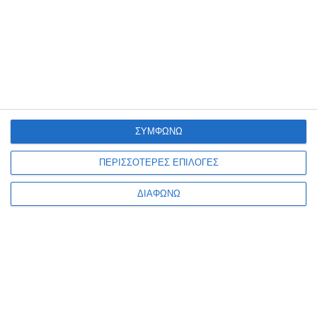
Colombian Psycho
Άγγελος θανάτου
Διαθέσιμο
Διαθέσιμο
17,91€
13,95€
ΣΥΜΦΩΝΩ
ΠΕΡΙΣΣΟΤΕΡΕΣ ΕΠΙΛΟΓΕΣ
ΔΙΑΦΩΝΩ
Ενημερωτικό δελτίο