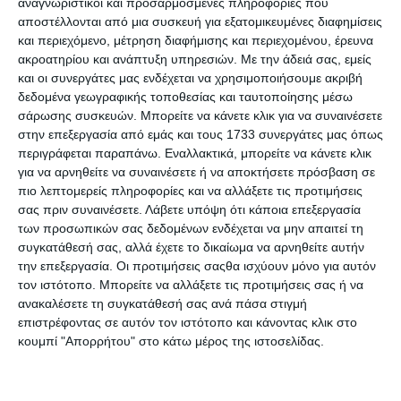
αναγνωριστικοί και προσαρμοσμένες πληροφορίες που
ενός σουπερμάρκετ, η καθημερινή κολύμβηση τα βράδια στο
αποστέλλονται από μια συσκευή για εξατομικευμένες διαφημίσεις
ανοιχτό κολυμβητήριο είναι μία από τις ελάχιστες φωτεινές
και περιεχόμενο, μέτρηση διαφήμισης και περιεχομένου, έρευνα
στιγμές στη ζωή της Τίλντα. Εκεί μπορεί να ξεφύγει λιγάκι
ακροατηρίου και ανάπτυξη υπηρεσιών.
Με την άδειά σας, εμείς
από την καθημερινότητά της, όπου έχει να φροντίσει τη μικρή
και οι συνεργάτες μας ενδέχεται να χρησιμοποιήσουμε ακριβή
της αδερφή Ίντα και την αλκοολική μητέρα τους. Όνειρα για
δεδομένα γεωγραφικής τοποθεσίας και ταυτοποίησης μέσω
σάρωσης συσκευών. Μπορείτε να κάνετε κλικ για να συναινέσετε
μια ελεύθερη και ξέγνοιαστη ζωή δεν επιτρέπει στον εαυτό
στην επεξεργασία από εμάς και τους 1733 συνεργάτες μας όπως
της. Οι φίλοι της έχουν φύγει προ πολλού. Μόνο η Τίλντα έχει
περιγράφεται παραπάνω. Εναλλακτικά, μπορείτε να κάνετε κλικ
μείνει. Αλλά μια μέρα, τα πράγματα αλλάζουν. Στην Τίλντα
για να αρνηθείτε να συναινέσετε ή να αποκτήσετε πρόσβαση σε
προσφέρεται η προοπτική ενός διδακτορικού στο Βερολίνο,
πιο λεπτομερείς πληροφορίες και να αλλάξετε τις προτιμήσεις
και τότε αρχίζει να διαγράφεται ένα μέλλον που υπόσχεται
σας πριν συναινέσετε.
Λάβετε υπόψη ότι κάποια επεξεργασία
ελευθερία.
των προσωπικών σας δεδομένων ενδέχεται να μην απαιτεί τη
συγκατάθεσή σας, αλλά έχετε το δικαίωμα να αρνηθείτε αυτήν
Κι ύστερα εμφανίζεται ο Βίκτορ κι όλα μοιάζουν πιο όμορφα.
την επεξεργασία. Οι προτιμήσεις σαςθα ισχύουν μόνο για αυτόν
Όμως ακριβώς τη στιγμή που η Τίλντα σχεδόν πιστεύει ότι τα
τον ιστότοπο. Μπορείτε να αλλάξετε τις προτιμήσεις σας ή να
πράγματα στη ζωή της μπορεί να φτιάξουν, τα πάντα
ανακαλέσετε τη συγκατάθεσή σας ανά πάσα στιγμή
απορρυθμίζονται.
επιστρέφοντας σε αυτόν τον ιστότοπο και κάνοντας κλικ στο
κουμπί "Απορρήτου" στο κάτω μέρος της ιστοσελίδας.
Προδιαγραφές προϊόντων