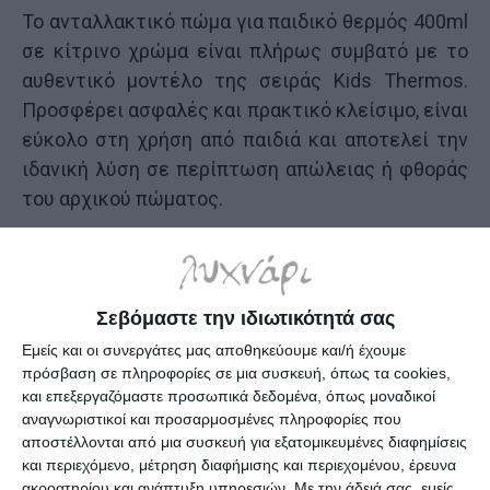
Το ανταλλακτικό πώμα για παιδικό θερμός 400ml
σε κίτρινο χρώμα είναι πλήρως συμβατό με το
αυθεντικό μοντέλο της σειράς Kids Thermos.
Προσφέρει ασφαλές και πρακτικό κλείσιμο, είναι
εύκολο στη χρήση από παιδιά και αποτελεί την
ιδανική λύση σε περίπτωση απώλειας ή φθοράς
του αρχικού πώματος.
Χαρακτηριστικά:
Κατάλληλο για: Kids Thermos 400ml
Σεβόμαστε την ιδιωτικότητά σας
Κωδικός προϊόντος: 33-BO-0110
Εμείς και οι συνεργάτες μας αποθηκεύουμε και/ή έχουμε
Barcode: 5200005607302
πρόσβαση σε πληροφορίες σε μια συσκευή, όπως τα cookies,
Χρώμα: Κίτρινο
και επεξεργαζόμαστε προσωπικά δεδομένα, όπως μοναδικοί
Υλικό: Ανθεκτικό πλαστικό – BPA Free
αναγνωριστικοί και προσαρμοσμένες πληροφορίες που
αποστέλλονται από μια συσκευή για εξατομικευμένες διαφημίσεις
Τύπος: Ανταλλακτικό πώμα με κουμπί για
και περιεχόμενο, μέτρηση διαφήμισης και περιεχομένου, έρευνα
εύκολο άνοιγμα
ακροατηρίου και ανάπτυξη υπηρεσιών.
Με την άδειά σας, εμείς