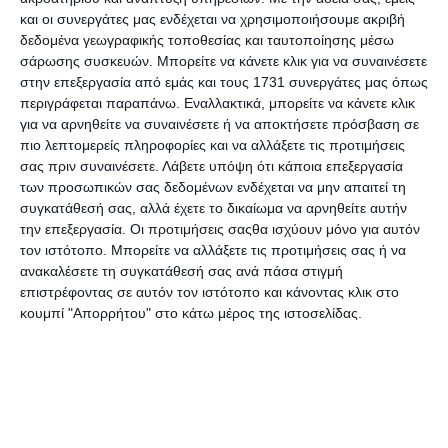
Ιδανικό για: Παιδική καθημερινή χρήση –
και οι συνεργάτες μας ενδέχεται να χρησιμοποιήσουμε ακριβή
δεδομένα γεωγραφικής τοποθεσίας και ταυτοποίησης μέσω
σχολείο, εκδρομή, δραστηριότητες
σάρωσης συσκευών. Μπορείτε να κάνετε κλικ για να συναινέσετε
στην επεξεργασία από εμάς και τους 1731 συνεργάτες μας όπως
περιγράφεται παραπάνω. Εναλλακτικά, μπορείτε να κάνετε κλικ
Προδιαγραφές προϊόντων
για να αρνηθείτε να συναινέσετε ή να αποκτήσετε πρόσβαση σε
πιο λεπτομερείς πληροφορίες και να αλλάξετε τις προτιμήσεις
σας πριν συναινέσετε.
Λάβετε υπόψη ότι κάποια επεξεργασία
των προσωπικών σας δεδομένων ενδέχεται να μην απαιτεί τη
Μάρκα
Eco Life
συγκατάθεσή σας, αλλά έχετε το δικαίωμα να αρνηθείτε αυτήν
την επεξεργασία. Οι προτιμήσεις σαςθα ισχύουν μόνο για αυτόν
Κωδικός
33-BO-0110
τον ιστότοπο. Μπορείτε να αλλάξετε τις προτιμήσεις σας ή να
Κατασκευαστή
ανακαλέσετε τη συγκατάθεσή σας ανά πάσα στιγμή
επιστρέφοντας σε αυτόν τον ιστότοπο και κάνοντας κλικ στο
Φύλο
Unisex
κουμπί "Απορρήτου" στο κάτω μέρος της ιστοσελίδας.
Χρώμα
Κίτρινο
Υλικό
Πλαστικό
Είδος
Ανταλλακτικά