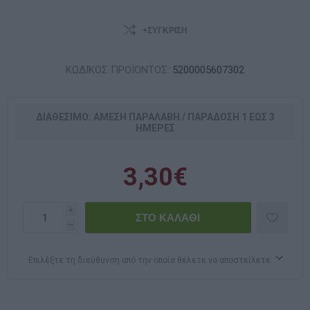
+ΣΎΓΚΡΙΣΗ
ΚΩΔΙΚΟΣ ΠΡΟΪΟΝΤΟΣ:
5200005607302
ΔΙΑΘΈΣΙΜΟ: ΆΜΕΣΗ ΠΑΡΑΛΑΒΉ / ΠΑΡΆΔOΣΗ 1 ΈΩΣ 3
ΗΜΈΡΕΣ
3,30€
i
h
Επιλέξτε τη διεύθυνση από την οποία θέλετε να αποστείλετε