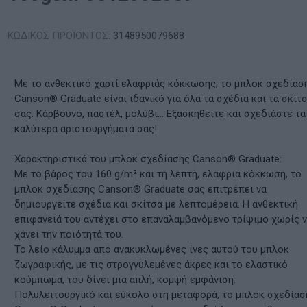
ΚΩΔΙΚΟΣ ΠΡΟΪΟΝΤΟΣ:
3148950079688
Με το ανθεκτικό χαρτί ελαφριάς κόκκωσης, το μπλοκ σχεδίασ
Canson® Graduate είναι ιδανικό για όλα τα σχέδια και τα σκίτ
σας. Κάρβουνο, παστέλ, μολύβι... Εξασκηθείτε και σχεδιάστε τα
καλύτερα αριστουργήματά σας!
Χαρακτηριστικά του μπλοκ σχεδίασης Canson® Graduate:
Με το βάρος του 160 g/m² και τη λεπτή, ελαφριά κόκκωση, το
μπλοκ σχεδίασης Canson® Graduate σας επιτρέπει να
δημιουργείτε σχέδια και σκίτσα με λεπτομέρεια. Η ανθεκτική
επιφάνειά του αντέχει στο επαναλαμβανόμενο τρίψιμο χωρίς 
χάνει την ποιότητά του.
Το λείο κάλυμμα από ανακυκλωμένες ίνες αυτού του μπλοκ
ζωγραφικής, με τις στρογγυλεμένες άκρες και το ελαστικό
κούμπωμα, του δίνει μια απλή, κομψή εμφάνιση.
Πολυλειτουργικό και εύκολο στη μεταφορά, το μπλοκ σχεδίασ