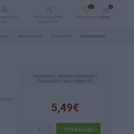
(0)
0
γαριασμός
Λίστα σύγκρισης
Αγαπημένα
0,00€
μου
προϊόντων
ΛΊΔΑ
ΑΝΑΖΉΤΗΣΗ
ΙΣΤΟΛΌΓΙΟ
ΕΠΙΚΟΙΝΩΝΊΑ
ΔΙΑΘΈΣΙΜΟ: ΆΜΕΣΗ ΠΑΡΑΛΑΒΉ /
ΠΑΡΆΔOΣΗ 1 ΈΩΣ 3 ΗΜΈΡΕΣ
ΓΚΡΙΣΗ
5,49€
i
h