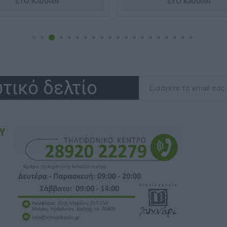
τικό δελτίο
Υ