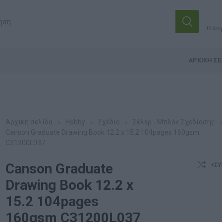
Ο λο
ΑΡΧΙΚΉ ΣΕ
Αρχική σελίδα
Hobby
Σχέδιο
Σέλερ - Μπλόκ Σχεδίασης
Canson Graduate Drawing Book 12.2 x 15.2 104pages 160gsm
C31200L037
Canson Graduate
+ΣΎ
Drawing Book 12.2 x
15.2 104pages
160gsm C31200L037