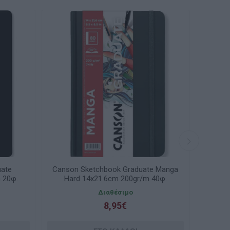
uate
Canson Sketchbook Graduate Manga
Canso
 20φ.
Hard 14x21.6cm 200gr/m 40φ.
Har
Portrait C31200L035
Διαθέσιμο
8,95€