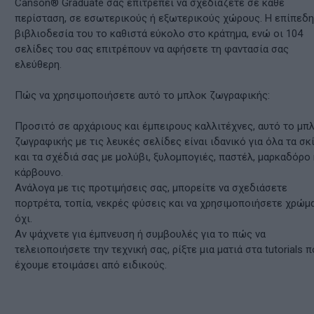
Canson® Graduate σας επιτρέπει να σχεδιάζετε σε κάθε
περίσταση, σε εσωτερικούς ή εξωτερικούς χώρους. Η επίπεδ
βιβλιοδεσία του το καθιστά εύκολο στο κράτημα, ενώ οι 104
σελίδες του σας επιτρέπουν να αφήσετε τη φαντασία σας
ελεύθερη.
Πώς να χρησιμοποιήσετε αυτό το μπλοκ ζωγραφικής:
Προσιτό σε αρχάριους και έμπειρους καλλιτέχνες, αυτό το μπ
ζωγραφικής με τις λευκές σελίδες είναι ιδανικό για όλα τα σκ
και τα σχέδιά σας με μολύβι, ξυλομπογιές, παστέλ, μαρκαδόρο 
κάρβουνο.
Ανάλογα με τις προτιμήσεις σας, μπορείτε να σχεδιάσετε
πορτρέτα, τοπία, νεκρές φύσεις και να χρησιμοποιήσετε χρώμ
όχι.
Αν ψάχνετε για έμπνευση ή συμβουλές για το πώς να
τελειοποιήσετε την τεχνική σας, ρίξτε μια ματιά στα tutorials 
έχουμε ετοιμάσει από ειδικούς.