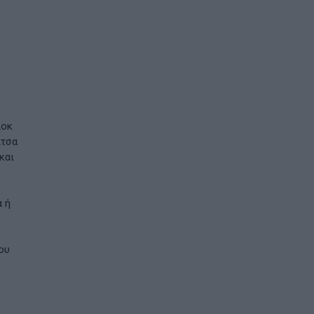
η
λοκ
ίτσα
και
α ή
που