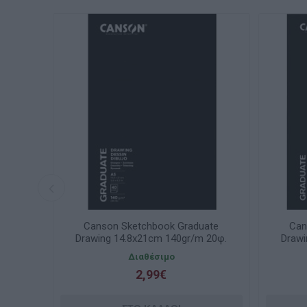
ate
Canson Sketchbook Graduate
Can
 20φ.
Drawing 14.8x21cm 140gr/m 20φ.
Drawi
C31200L051
Διαθέσιμο
2,99€