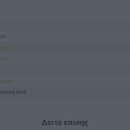
ν
037
 gr/m²
2 cm
τημένο
Drawing Book
Δείτε επίσης