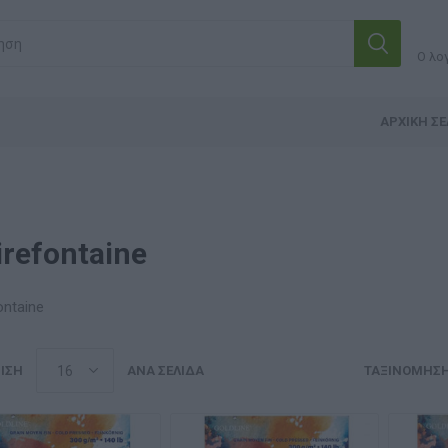
Ο λο
ΑΡΧΙΚΉ ΣΕ
irefontaine
ontaine
ΙΣΗ
ΑΝΆ ΣΕΛΊΔΑ
ΤΑΞΙΝΌΜΗΣ