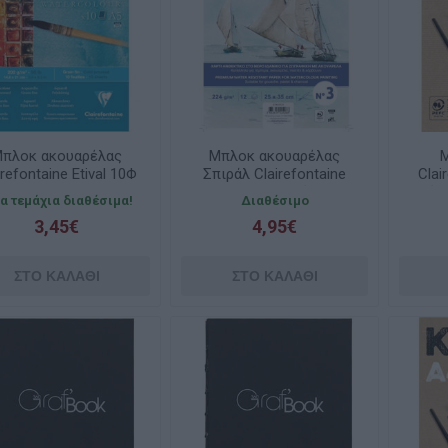
πλοκ ακουαρέλας
Μπλοκ ακουαρέλας
Μ
irefontaine Etival 10Φ
Σπιράλ Clairefontaine
Clai
Cold Pressed A5
25x35cm 12 Φύλλων
φύλ
γα τεμάχια διαθέσιμα!
Διαθέσιμο
14.8x21cm 200g
224gr.
3,45€
4,95€
CF96301C