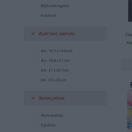
Βιβλιοδετημένο
Κολλητό
Διάσταση χαρτιού
Cla
36
Λί
A6 - 10.5 x 14.8 cm
A5 - 14.8 x 21 cm
A4 - 21 x 29.7cm
Β4 - 25 x 35 cm
Χρήση μπλοκ
Ακουαρέλας
Σχεδίου