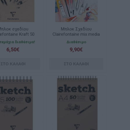
πλοκ σχεδίου
Μπλοκ Σχεδίου
refontaine Kraft 50
Clairefontaine mix media
λων A4 21x29.7cm
paint on mixed 24φ. A4
 τεμάχια διαθέσιμα!
Διαθέσιμο
120gr
21x29.7cm 250gr
6,50€
9,90€