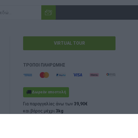
VIRTUAL TOUR
ΤΡΌΠΟΙ ΠΛΗΡΩΜΉΣ
🚚
Δωρεάν αποστολή
Για παραγγελίες άνω των
39,90€
και βάρος μέχρι
3kg
(ογκομετρικό ή πραγματικό)