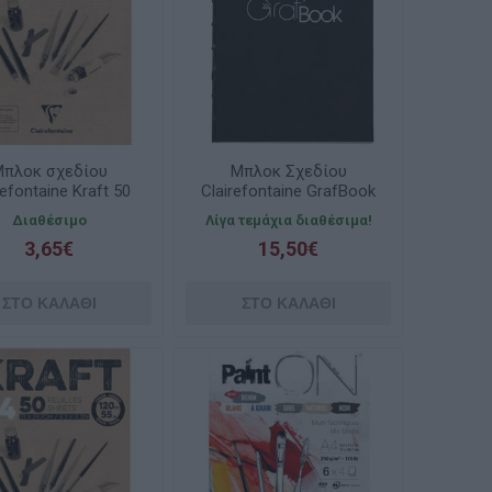
πλοκ σχεδίου
Μπλοκ Σχεδίου
refontaine Kraft 50
Clairefontaine GrafBook
λων A5 14.8x21cm
360 A4 100gsm 100φ.
Διαθέσιμο
Λίγα τεμάχια διαθέσιμα!
120gr
3,65€
15,50€