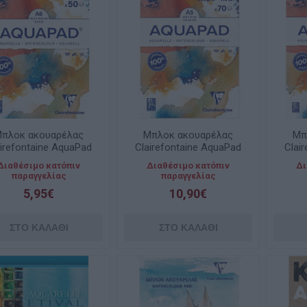
πλοκ ακουαρέλας
Μπλοκ ακουαρέλας
Μπ
airefontaine AquaPad
Clairefontaine AquaPad
Clai
ld Pressed 50φ. A6
cold pressed 70φ. A5
cold 
Διαθέσιμο κατόπιν
Διαθέσιμο κατόπιν
Δι
10.5x14.8cm 300gr
14.8x21cm 300gr
2
παραγγελίας
παραγγελίας
CF975620
5,95€
10,90€