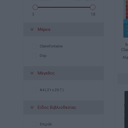
3
18
Μάρκα
Μ
Clairefontaine
Cla
Dcp
Λί
Μέγεθος
A4 ( 21 x 29.7 )
Είδος Βιβλιοδεσίας
Σπιράλ