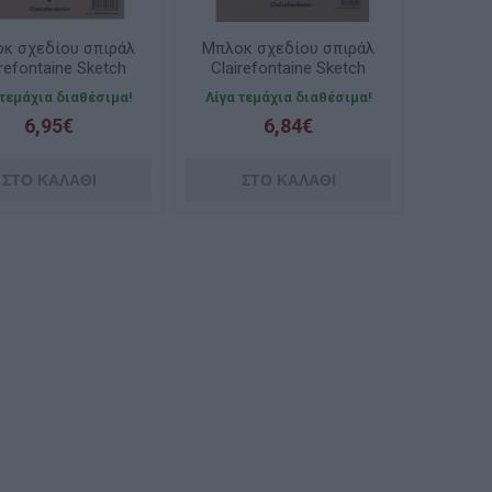
κ σχεδίου σπιράλ
Μπλοκ σχεδίου σπιράλ
irefontaine Sketch
Clairefontaine Sketch
rebound Pad 100
Wirebound Pad
 τεμάχια διαθέσιμα!
Λίγα τεμάχια διαθέσιμα!
λων A5 14.8x21cm
50φύλλων A4 21x 29.7
6,95€
6,84€
90gr
90gr