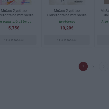
Μπλοκ Σχεδίου
Μπλοκ Σχεδίου
Μπλο
irefontaine mix media
Clairefontaine mix media
Cla
int on mixed 24φ. A5
paint on mixed 40φ. A4
Wi
γα τεμάχια διαθέσιμα!
Διαθέσιμο
Λίγα
14.8x21cm 250gr
21x29.7cm 250gr
φύλ
5,75€
10,20€
1
2