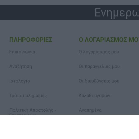
Ενημερω
ΠΛΗΡΟΦΟΡΊΕΣ
Ο ΛΟΓΑΡΙΑΣΜΌΣ ΜΟ
Επικοινωνία
Ο λογαριασμός μου
Αναζήτηση
Οι παραγγελίες μου
Ιστολόγιο
Οι διευθύνσεις μου
Τρόποι πληρωμής
Καλάθι αγορών
Πολιτική Αποστολής -
Αγαπημένα
Επιστροφών
Δήλωση Απορρήτου