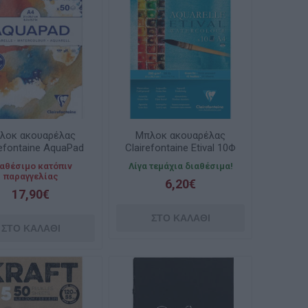
λοκ ακουαρέλας
Μπλοκ ακουαρέλας
refontaine AquaPad
Clairefontaine Etival 10Φ
pressed A4 50φ. A4
Cold Pressed A4
αθέσιμο κατόπιν
Λίγα τεμάχια διαθέσιμα!
1x29.7cm 300gr
21x29,7cm 200g
παραγγελίας
6,20€
17,90€