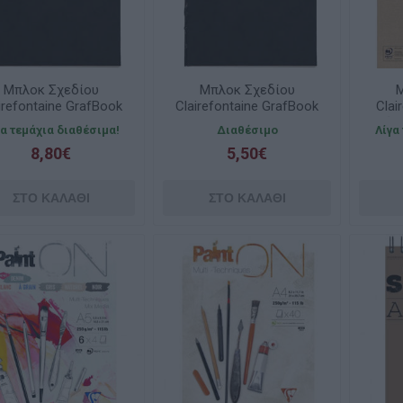
Μπλοκ Σχεδίου
Μπλοκ Σχεδίου
Μ
irefontaine GrafBook
Clairefontaine GrafBook
Clai
0 A5 100gsm 100φ.
360 A6 100gsm 100φ.
φύλ
γα τεμάχια διαθέσιμα!
Διαθέσιμο
Λίγα
8,80€
5,50€