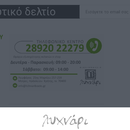
τικό δελτίο
Υ