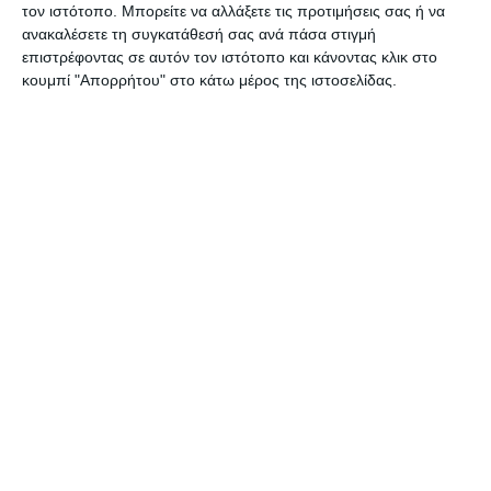
τον ιστότοπο. Μπορείτε να αλλάξετε τις προτιμήσεις σας ή να
ανακαλέσετε τη συγκατάθεσή σας ανά πάσα στιγμή
επιστρέφοντας σε αυτόν τον ιστότοπο και κάνοντας κλικ στο
κουμπί "Απορρήτου" στο κάτω μέρος της ιστοσελίδας.
Υδρόγειος σφαίρα Cosmic
πολιτική Ν.6 με φως 30cm
Λίγα τεμάχια διαθέσιμα!
44,90€
Κατηγορίες
Κατασκευαστές