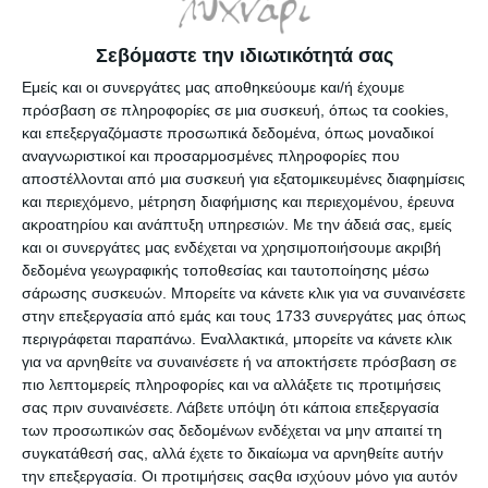
Σεβόμαστε την ιδιωτικότητά σας
Εμείς και οι συνεργάτες μας αποθηκεύουμε και/ή έχουμε
πρόσβαση σε πληροφορίες σε μια συσκευή, όπως τα cookies,
και επεξεργαζόμαστε προσωπικά δεδομένα, όπως μοναδικοί
αναγνωριστικοί και προσαρμοσμένες πληροφορίες που
αποστέλλονται από μια συσκευή για εξατομικευμένες διαφημίσεις
Υδρόγειος Σφαίρα Cosmic
Υδρόγειος σφαίρα Cosmic
Ν.4 Διάμετρος 20cm
Ν.4 με φως 20cm
και περιεχόμενο, μέτρηση διαφήμισης και περιεχομένου, έρευνα
ακροατηρίου και ανάπτυξη υπηρεσιών.
Με την άδειά σας, εμείς
Λίγα τεμάχια διαθέσιμα!
Λίγα τεμάχια διαθέσιμα!
και οι συνεργάτες μας ενδέχεται να χρησιμοποιήσουμε ακριβή
22,90€
32,90€
δεδομένα γεωγραφικής τοποθεσίας και ταυτοποίησης μέσω
σάρωσης συσκευών. Μπορείτε να κάνετε κλικ για να συναινέσετε
στην επεξεργασία από εμάς και τους 1733 συνεργάτες μας όπως
περιγράφεται παραπάνω. Εναλλακτικά, μπορείτε να κάνετε κλικ
για να αρνηθείτε να συναινέσετε ή να αποκτήσετε πρόσβαση σε
πιο λεπτομερείς πληροφορίες και να αλλάξετε τις προτιμήσεις
σας πριν συναινέσετε.
Λάβετε υπόψη ότι κάποια επεξεργασία
των προσωπικών σας δεδομένων ενδέχεται να μην απαιτεί τη
συγκατάθεσή σας, αλλά έχετε το δικαίωμα να αρνηθείτε αυτήν
την επεξεργασία. Οι προτιμήσεις σαςθα ισχύουν μόνο για αυτόν