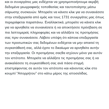
και οι συνεργάτες μας ενδέχεται να χρησιμοποιήσουμε ακριβή
δεδομένα γεωγραφικής τοποθεσίας και ταυτοποίησης μέσω
σάρωσης συσκευών. Μπορείτε να κάνετε κλικ για να συναινέσετε
στην επεξεργασία από εμάς και τους 1731 συνεργάτες μας όπως
περιγράφεται παραπάνω. Εναλλακτικά, μπορείτε να κάνετε κλικ
Πινέλο Craftistico οβάλ
Πινέλο Craftistico οβάλ
για να αρνηθείτε να συναινέσετε ή να αποκτήσετε πρόσβαση σε
820 N.10
820 N.14
πιο λεπτομερείς πληροφορίες και να αλλάξετε τις προτιμήσεις
Διαθέσιμο
Διαθέσιμο
σας πριν συναινέσετε.
Λάβετε υπόψη ότι κάποια επεξεργασία
1,80€
1,80€
των προσωπικών σας δεδομένων ενδέχεται να μην απαιτεί τη
συγκατάθεσή σας, αλλά έχετε το δικαίωμα να αρνηθείτε αυτήν
την επεξεργασία. Οι προτιμήσεις σαςθα ισχύουν μόνο για αυτόν
τον ιστότοπο. Μπορείτε να αλλάξετε τις προτιμήσεις σας ή να
ανακαλέσετε τη συγκατάθεσή σας ανά πάσα στιγμή
επιστρέφοντας σε αυτόν τον ιστότοπο και κάνοντας κλικ στο
κουμπί "Απορρήτου" στο κάτω μέρος της ιστοσελίδας.