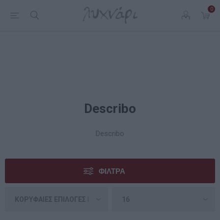
0
Describo
Describo
ΦΊΛΤΡΑ