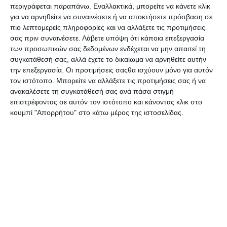
περιγράφεται παραπάνω. Εναλλακτικά, μπορείτε να κάνετε κλικ
Κονκάρδα συνεδρίων PVC
Κουδουνάκια μεταλλικά
για να αρνηθείτε να συναινέσετε ή να αποκτήσετε πρόσβαση σε
45504 50τμχ. Describo
χρυσά 30τεμ. Describo des-
πιο λεπτομερείς πληροφορίες και να αλλάξετε τις προτιμήσεις
0064
σας πριν συναινέσετε.
Λάβετε υπόψη ότι κάποια επεξεργασία
Διαθέσιμο
Διαθέσιμο
των προσωπικών σας δεδομένων ενδέχεται να μην απαιτεί τη
7,40€
0,99€
συγκατάθεσή σας, αλλά έχετε το δικαίωμα να αρνηθείτε αυτήν
την επεξεργασία. Οι προτιμήσεις σαςθα ισχύουν μόνο για αυτόν
τον ιστότοπο. Μπορείτε να αλλάξετε τις προτιμήσεις σας ή να
ανακαλέσετε τη συγκατάθεσή σας ανά πάσα στιγμή
επιστρέφοντας σε αυτόν τον ιστότοπο και κάνοντας κλικ στο
κουμπί "Απορρήτου" στο κάτω μέρος της ιστοσελίδας.
Κύβος αυτοκόλλητος
Κύβος αυτοκόλλητος
Describo 75x75mm 100φ.
Describo 75x75mm 400φ.