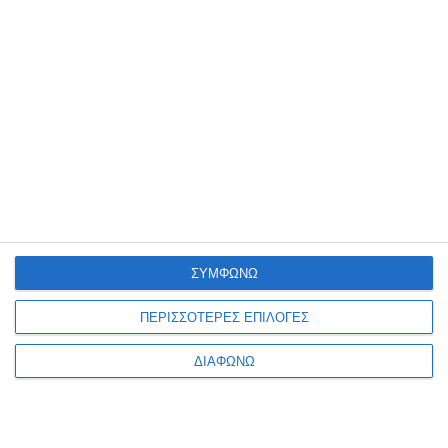
Ματάκια Describo μαύρα
Ματάκια Describo μαύρα
10mm 100τεμ. DES-0002
12mm 100τεμ. DES-0003
Διαθέσιμο
Διαθέσιμο
ΣΥΜΦΩΝΩ
0,95€
1,05€
ΠΕΡΙΣΣΟΤΕΡΕΣ ΕΠΙΛΟΓΕΣ
ΔΙΑΦΩΝΩ
1
2
3
4
5