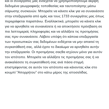
και οι συνεργάτες μας ενδέχεται να χρησιμοποιήσουμε ακριβή
Κατηγορίες
δεδομένα γεωγραφικής τοποθεσίας και ταυτοποίησης μέσω
σάρωσης συσκευών. Μπορείτε να κάνετε κλικ για να συναινέσετε
στην επεξεργασία από εμάς και τους 1733 συνεργάτες μας όπως
Κατασκευαστές
περιγράφεται παραπάνω. Εναλλακτικά, μπορείτε να κάνετε κλικ
για να αρνηθείτε να συναινέσετε ή να αποκτήσετε πρόσβαση σε
πιο λεπτομερείς πληροφορίες και να αλλάξετε τις προτιμήσεις
σας πριν συναινέσετε.
Λάβετε υπόψη ότι κάποια επεξεργασία
των προσωπικών σας δεδομένων ενδέχεται να μην απαιτεί τη
συγκατάθεσή σας, αλλά έχετε το δικαίωμα να αρνηθείτε αυτήν
Ενημερωτικό δελτίο
την επεξεργασία. Οι προτιμήσεις σαςθα ισχύουν μόνο για αυτόν
τον ιστότοπο. Μπορείτε να αλλάξετε τις προτιμήσεις σας ή να
ανακαλέσετε τη συγκατάθεσή σας ανά πάσα στιγμή
επιστρέφοντας σε αυτόν τον ιστότοπο και κάνοντας κλικ στο
κουμπί "Απορρήτου" στο κάτω μέρος της ιστοσελίδας.
ΠΛΗΡΟΦΟΡΊΕΣ
Ο ΛΟΓΑΡΙΑΣΜΌΣ ΜΟΥ