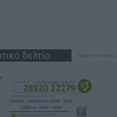
τικό δελτίο
Υ