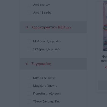
Από 6 ετών
Από 18 ετών
Χαρακτηριστικό Βιβλίων
Μαλακό Εξώφυλλο
Σκληρό Εξώφυλλο
Φρ
που
Συγγραφέας
Κ
Καγιατ Νταβιντ
Μαγκλης Γιαννης
Παπαδακη Αλκυονη
Τζωρτζακακης Κικη