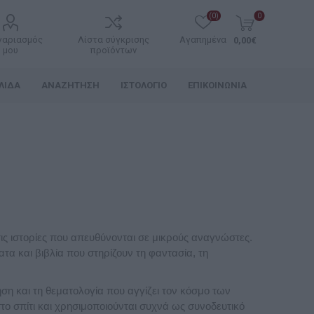
(0)
0
γαριασμός
Λίστα σύγκρισης
Αγαπημένα
0,00€
μου
προϊόντων
ΛΊΔΑ
ΑΝΑΖΉΤΗΣΗ
ΙΣΤΟΛΌΓΙΟ
ΕΠΙΚΟΙΝΩΝΊΑ
 τις ιστορίες που απευθύνονται σε μικρούς αναγνώστες.
α και βιβλία που στηρίζουν τη φαντασία, τη
ση και τη θεματολογία που αγγίζει τον κόσμο των
το σπίτι και χρησιμοποιούνται συχνά ως συνοδευτικό