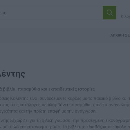
Ο λο
ΑΡΧΙΚΉ ΣΕ
λέντης
ά βιβλία, παραμύθια και εκπαιδευτικές ιστορίες
όσεις Καλέντης είναι συνδεδεμένες κυρίως με το παιδικό βιβλίο και
τικός τους κατάλογος περιλαμβάνει παραμύθια, παιδικά αναγνώσματ
ργικότητα και την πρώτη επαφή με την ανάγνωση.
ντης ξεχωρίζει για τη φιλική γλώσσα, την προσεγμένη εικονογράφη
ν με απλό και κατανοητό τρόπο. Τα βιβλία του διαβάζονται εύκολα σ