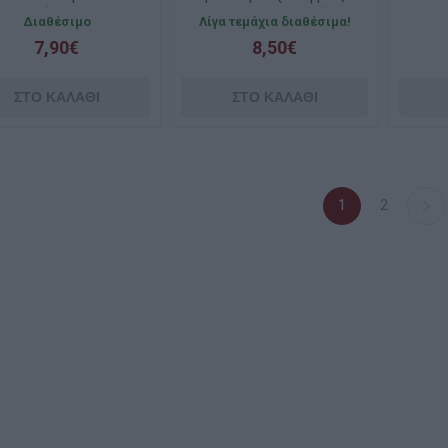
χαρτί (ελαφρώς
ταλαιπωρημένο)
με 
Διαθέσιμο
Λίγα τεμάχια διαθέσιμα!
ταλαιπωρημένο)
τ
7,90€
8,50€
1
2