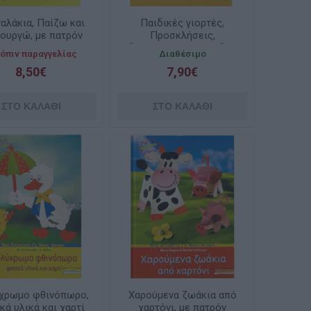
αλάκια, Παίζω και
Παιδικές γιορτές,
ουργώ, με πατρόν
Προσκλήσεις,
(ελαφρώς
διακόσμηση, παιχνίδια,
όπιν παραγγελίας
Διαθέσιμο
αλαιπωρημένο)
με πατρόν ( (ελαφρώς
8,50€
7,90€
ταλαιπωρημένο )
χρωμο φθινόπωρο,
Χαρούμενα ζωάκια από
κά υλικά και χαρτί
χαρτόνι, με πατρόν