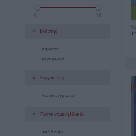
6
10
Κα
Εκδότης
μ
Καλεντης
Κεντικελενη
Συγγραφείς
Ξένοι συγγραφείς
Προτεινόμενη Ηλικία
Από 5 ετών