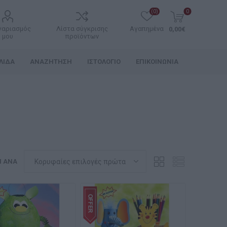
(0)
0
γαριασμός
Λίστα σύγκρισης
Αγαπημένα
0,00€
μου
προϊόντων
ΛΊΔΑ
ΑΝΑΖΉΤΗΣΗ
ΙΣΤΟΛΌΓΙΟ
ΕΠΙΚΟΙΝΩΝΊΑ
Η ΑΝΆ