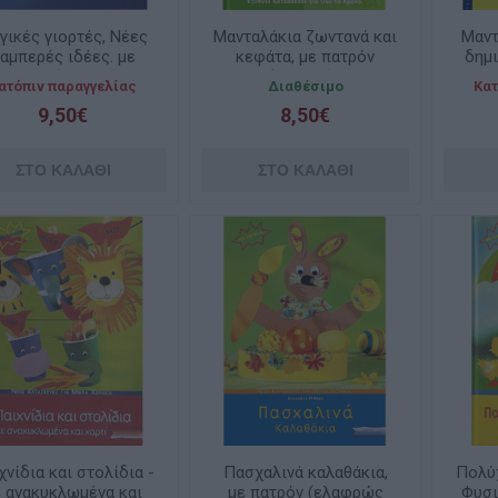
γικές γιορτές, Νέες
Μανταλάκια ζωντανά και
Μαντ
αμπερές ιδέες. με
κεφάτα, με πατρόν
δημι
πατρόν (ελαφρώς
(ελαφρώς
ατόπιν παραγγελίας
Διαθέσιμο
Κατ
ταλαιπωρημένο)
ταλαιπωρημένο)
τ
9,50€
8,50€
χνίδια και στολίδια -
Πασχαλινά καλαθάκια,
Πολύ
ε ανακυκλωμένα και
με πατρόν (ελαφρώς
Φυσι