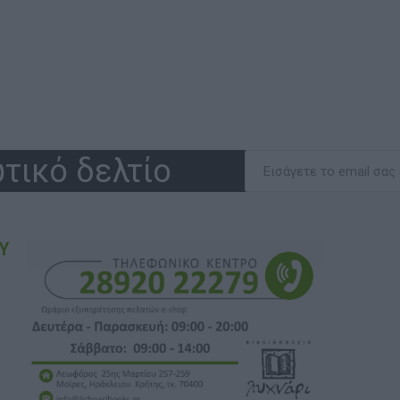
τικό δελτίο
Υ