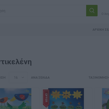
Ο λο
ΑΡΧΙΚΉ ΣΕ
ντικελένη
ΙΣΗ
ΑΝΆ ΣΕΛΊΔΑ
ΤΑΞΙΝΌΜΗΣ