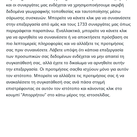
5,39€
5,39€
και οι συνεργάτες μας ενδέχεται να χρησιμοποιήσουμε ακριβή
δεδομένα γεωγραφικής τοποθεσίας και ταυτοποίησης μέσω
σάρωσης συσκευών. Μπορείτε να κάνετε κλικ για να συναινέσετε
στην επεξεργασία από εμάς και τους 1733 συνεργάτες μας όπως
περιγράφεται παραπάνω. Εναλλακτικά, μπορείτε να κάνετε κλικ
για να αρνηθείτε να συναινέσετε ή να αποκτήσετε πρόσβαση σε
πιο λεπτομερείς πληροφορίες και να αλλάξετε τις προτιμήσεις
σας πριν συναινέσετε.
Λάβετε υπόψη ότι κάποια επεξεργασία
των προσωπικών σας δεδομένων ενδέχεται να μην απαιτεί τη
συγκατάθεσή σας, αλλά έχετε το δικαίωμα να αρνηθείτε αυτήν
την επεξεργασία. Οι προτιμήσεις σαςθα ισχύουν μόνο για αυτόν
τον ιστότοπο. Μπορείτε να αλλάξετε τις προτιμήσεις σας ή να
ανακαλέσετε τη συγκατάθεσή σας ανά πάσα στιγμή
επιστρέφοντας σε αυτόν τον ιστότοπο και κάνοντας κλικ στο
κουμπί "Απορρήτου" στο κάτω μέρος της ιστοσελίδας.
Tattoo Artist : Άγρια ζωή
Tattoo Artist : Φύση και
ζώα
Κατόπιν παραγγελίας
Κατόπιν παραγγελίας
6,75€
6,75€