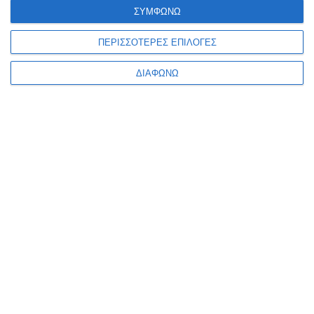
ΣΥΜΦΩΝΩ
Ανακαλύπτω τον κόσμο
Ας τραγουδήσουμε...
ΠΕΡΙΣΣΟΤΕΡΕΣ ΕΠΙΛΟΓΕΣ
των δεινόσαυρων
χαρούμενα παιδικά
τραγούδια
Κατόπιν παραγγελίας
Διαθέσιμο
ΔΙΑΦΩΝΩ
11,69€
10,79€
1
2
3
4
5
Κατηγορίες
Κατασκευαστές