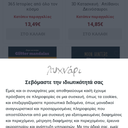
365 Ιστορίες από όλο τον
3D Κατασκευή : Απίθανοι
κόσμο
Δεινόσαυροι
Κατόπιν παραγγελίας
Κατόπιν παραγγελίας
13,49€
14,85€
Σεβόμαστε την ιδιωτικότητά σας
Εμείς και οι συνεργάτες μας αποθηκεύουμε και/ή έχουμε
πρόσβαση σε πληροφορίες σε μια συσκευή, όπως τα cookies,
και επεξεργαζόμαστε προσωπικά δεδομένα, όπως μοναδικοί
αναγνωριστικοί και προσαρμοσμένες πληροφορίες που
Glitter Mandalas Σώμα και
Glitter Ζωγραφική Moon
αποστέλλονται από μια συσκευή για εξατομικευμένες διαφημίσεις
Πνεύμα
Hunters
και περιεχόμενο, μέτρηση διαφήμισης και περιεχομένου, έρευνα
Κατόπιν παραγγελίας
Κατόπιν παραγγελίας
ακροατηρίου και ανάπτυξη υπηρεσιών.
Με την άδειά σας, εμείς