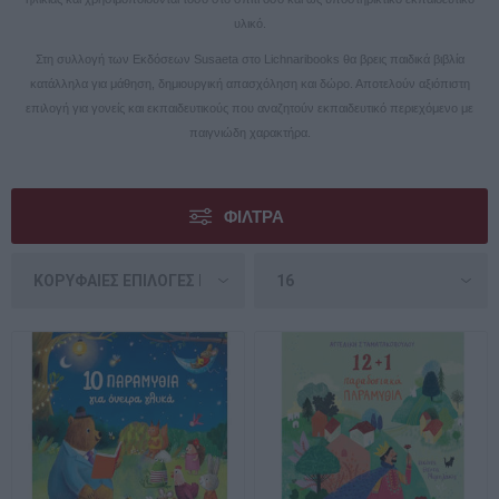
υλικό.
Στη συλλογή των Εκδόσεων Susaeta στο Lichnaribooks θα βρεις παιδικά βιβλία
κατάλληλα για μάθηση, δημιουργική απασχόληση και δώρο. Αποτελούν αξιόπιστη
επιλογή για γονείς και εκπαιδευτικούς που αναζητούν εκπαιδευτικό περιεχόμενο με
παιγνιώδη χαρακτήρα.
ΦΊΛΤΡΑ