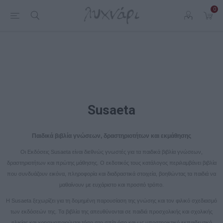
0
Susaeta
Παιδικά βιβλία γνώσεων, δραστηριοτήτων και εκμάθησης
Οι Εκδόσεις Susaeta είναι διεθνώς γνωστές για τα παιδικά βιβλία γνώσεων,
δραστηριοτήτων και πρώτης μάθησης. Ο εκδοτικός τους κατάλογος περιλαμβάνει βιβλία
που συνδυάζουν εικόνα, πληροφορία και διαδραστικά στοιχεία, βοηθώντας τα παιδιά να
μαθαίνουν με ευχάριστο και προσιτό τρόπο.
Η Susaeta ξεχωρίζει για τη δομημένη παρουσίαση της γνώσης και τον φιλικό σχεδιασμό
των εκδόσεών της. Τα βιβλία της απευθύνονται σε παιδιά προσχολικής και σχολικής
ηλικίας και χρησιμοποιούνται τόσο στο σπίτι όσο και ως υποστηρικτικό εκπαιδευτικό