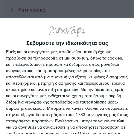
Κατηγορίες
Κατασκευαστές
Σεβόμαστε την ιδιωτικότητά σας
Εμείς και οι συνεργάτες μας αποθηκεύουμε και/ή έχουμε
πρόσβαση σε πληροφορίες σε μια συσκευή, όπως τα cookies,
και επεξεργαζόμαστε προσωπικά δεδομένα, όπως μοναδικοί
Ενημερωτικό δελτίο
αναγνωριστικοί και προσαρμοσμένες πληροφορίες που
αποστέλλονται από μια συσκευή για εξατομικευμένες διαφημίσεις
και περιεχόμενο, μέτρηση διαφήμισης και περιεχομένου, έρευνα
ακροατηρίου και ανάπτυξη υπηρεσιών.
Με την άδειά σας, εμείς
και οι συνεργάτες μας ενδέχεται να χρησιμοποιήσουμε ακριβή
δεδομένα γεωγραφικής τοποθεσίας και ταυτοποίησης μέσω
ΠΛΗΡΟΦΟΡΊΕΣ
σάρωσης συσκευών. Μπορείτε να κάνετε κλικ για να συναινέσετε
στην επεξεργασία από εμάς και τους 1733 συνεργάτες μας όπως
Ο ΛΟΓΑΡΙΑΣΜΌΣ ΜΟΥ
περιγράφεται παραπάνω. Εναλλακτικά, μπορείτε να κάνετε κλικ
για να αρνηθείτε να συναινέσετε ή να αποκτήσετε πρόσβαση σε
πιο λεπτομερείς πληροφορίες και να αλλάξετε τις προτιμήσεις