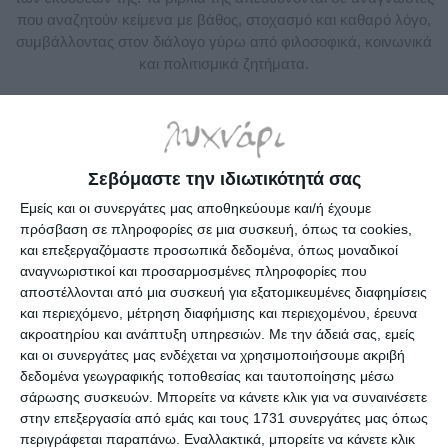
που αναζητούν κείμενα με βάθος, στοχασμό και καθαρό λόγο,
συμβάλλοντας στον διάλογο γύρω από φιλοσοφικά, κοινωνικά
και πολιτισμικά ζητήματα.
Κατηγορίες
Σεβόμαστε την ιδιωτικότητά σας
Εμείς και οι συνεργάτες μας αποθηκεύουμε και/ή έχουμε
Κατασκευαστές
πρόσβαση σε πληροφορίες σε μια συσκευή, όπως τα cookies,
και επεξεργαζόμαστε προσωπικά δεδομένα, όπως μοναδικοί
αναγνωριστικοί και προσαρμοσμένες πληροφορίες που
αποστέλλονται από μια συσκευή για εξατομικευμένες διαφημίσεις
και περιεχόμενο, μέτρηση διαφήμισης και περιεχομένου, έρευνα
Ενημερωτικό δελτίο
ακροατηρίου και ανάπτυξη υπηρεσιών.
Με την άδειά σας, εμείς
και οι συνεργάτες μας ενδέχεται να χρησιμοποιήσουμε ακριβή
δεδομένα γεωγραφικής τοποθεσίας και ταυτοποίησης μέσω
σάρωσης συσκευών. Μπορείτε να κάνετε κλικ για να συναινέσετε
στην επεξεργασία από εμάς και τους 1731 συνεργάτες μας όπως
περιγράφεται παραπάνω. Εναλλακτικά, μπορείτε να κάνετε κλικ