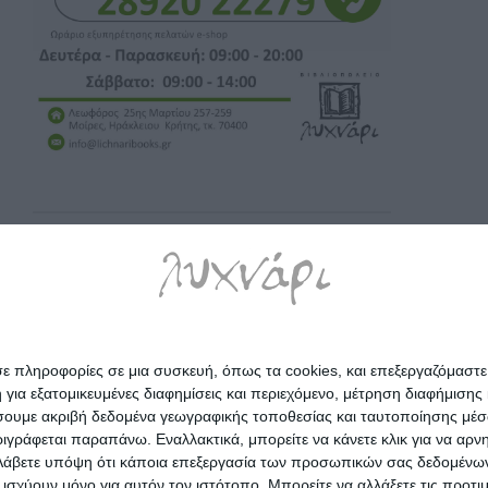
σε πληροφορίες σε μια συσκευή, όπως τα cookies, και επεξεργαζόμαστ
α εξατομικευμένες διαφημίσεις και περιεχόμενο, μέτρηση διαφήμισης 
οιήσουμε ακριβή δεδομένα γεωγραφικής τοποθεσίας και ταυτοποίησης μέ
γράφεται παραπάνω. Εναλλακτικά, μπορείτε να κάνετε κλικ για να αρν
Λάβετε υπόψη ότι κάποια επεξεργασία των προσωπικών σας δεδομένων ε
α ισχύουν μόνο για αυτόν τον ιστότοπο. Μπορείτε να αλλάξετε τις προτ