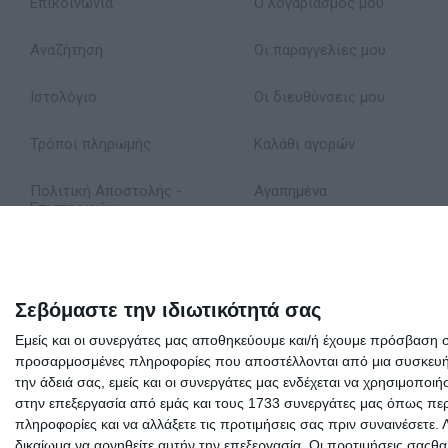
Επικοινωνία
Ο λογαριασμός μου
Αναζήτηση
Οι παραγγελίες μου
Ιστολόγιο
Οι διευθύνσεις μου
Τρόποι πληρωμής
Καλάθι αγορών
Πολιτική Αποστολής -
Αγαπημένα
Επιστροφών
Δήλωση Απορρήτου
Όροι Χρήσης
Σεβόμαστε την ιδιωτικότητά σας
Εμείς και οι συνεργάτες μας αποθηκεύουμε και/ή έχουμε πρόσβαση 
Σχετικά με εμάς
προσαρμοσμένες πληροφορίες που αποστέλλονται από μια συσκευή γι
την άδειά σας, εμείς και οι συνεργάτες μας ενδέχεται να χρησιμοπ
στην επεξεργασία από εμάς και τους 1733 συνεργάτες μας όπως περι
πληροφορίες και να αλλάξετε τις προτιμήσεις σας πριν συναινέσετε.
δικαίωμα να αρνηθείτε αυτήν την επεξεργασία. Οι προτιμήσεις σαςθ