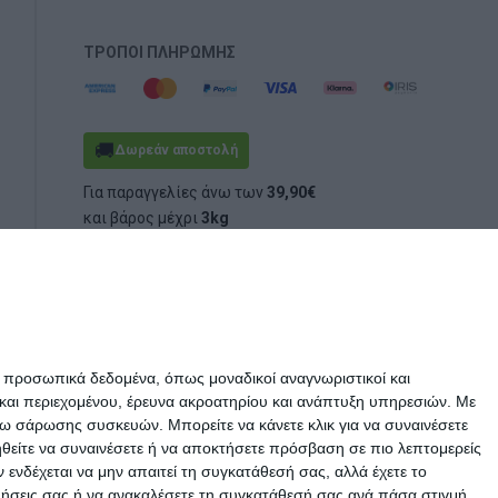
ΤΡΌΠΟΙ ΠΛΗΡΩΜΉΣ
🚚
Δωρεάν αποστολή
Για παραγγελίες άνω των
39,90€
και βάρος μέχρι
3kg
(ογκομετρικό ή πραγματικό)
ε προσωπικά δεδομένα, όπως μοναδικοί αναγνωριστικοί και
και περιεχομένου, έρευνα ακροατηρίου και ανάπτυξη υπηρεσιών.
Με
σω σάρωσης συσκευών. Μπορείτε να κάνετε κλικ για να συναινέσετε
ηθείτε να συναινέσετε ή να αποκτήσετε πρόσβαση σε πιο λεπτομερείς
νδέχεται να μην απαιτεί τη συγκατάθεσή σας, αλλά έχετε το
ιμήσεις σας ή να ανακαλέσετε τη συγκατάθεσή σας ανά πάσα στιγμή