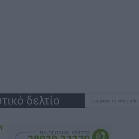
τικό δελτίο
Υ