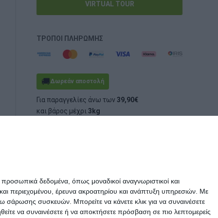
VIRTUAL TOUR
ΤΡΌΠΟΙ ΠΛΗΡΩΜΉΣ
🚚
Δωρεάν αποστολή
Για παραγγελίες άνω των
39,90€
και βάρος μέχρι
3kg
(ογκομετρικό ή πραγματικό)
ε προσωπικά δεδομένα, όπως μοναδικοί αναγνωριστικοί και
και περιεχομένου, έρευνα ακροατηρίου και ανάπτυξη υπηρεσιών.
Με
σω σάρωσης συσκευών. Μπορείτε να κάνετε κλικ για να συναινέσετε
ηθείτε να συναινέσετε ή να αποκτήσετε πρόσβαση σε πιο λεπτομερείς