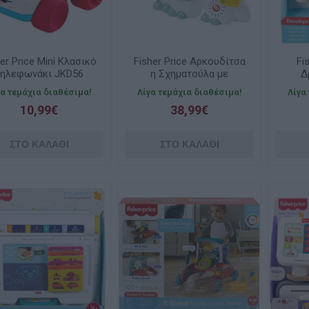
er Price Mini Κλασικό
Fisher Price Αρκουδίτσα
Fi
τηλεφωνάκι JKD56
η Σχηματούλα με
Δ
Μουσική HJR81
Μαϊμ
γα τεμάχια διαθέσιμα!
Λίγα τεμάχια διαθέσιμα!
Λίγα
10,99€
38,99€