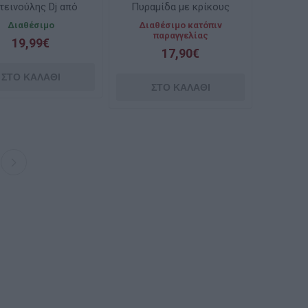
εινούλης Dj από
Πυραμίδα με κρίκους
ασμα με Ήχους
JLB81
Διαθέσιμο
Διαθέσιμο κατόπιν
HRC42
παραγγελίας
19,99€
17,90€