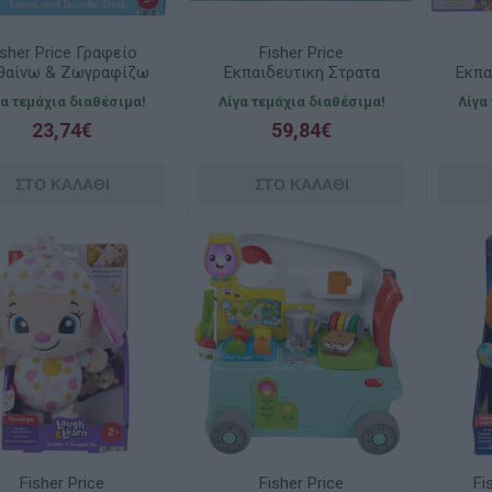
isher Price Γραφείο
Fisher Price
θαίνω & Ζωγραφίζω
Εκπαιδευτικη Στρατα
Εκπα
JDL70
Αυτοκινητακι 3 Σε 1
γα τεμάχια διαθέσιμα!
Λίγα τεμάχια διαθέσιμα!
Λίγα
HJP48
23,74€
59,84€
Fisher Price
Fisher Price
Fi