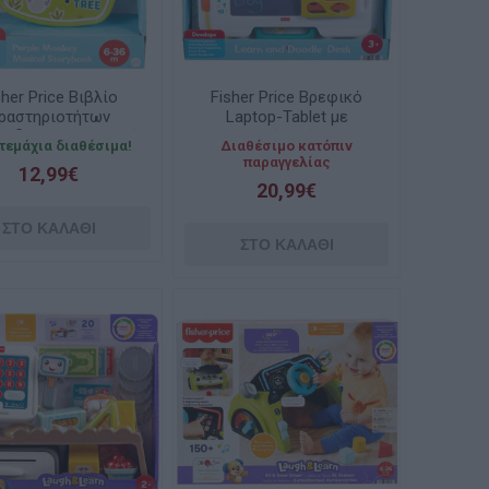
sher Price Βιβλίο
Fisher Price Βρεφικό
ραστηριοτήτων
Laptop-Tablet με
ουδακι με Μουσική
Μουσική και Ήχους
 τεμάχια διαθέσιμα!
Διαθέσιμο κατόπιν
JFN07
HXB90
παραγγελίας
12,99€
20,99€