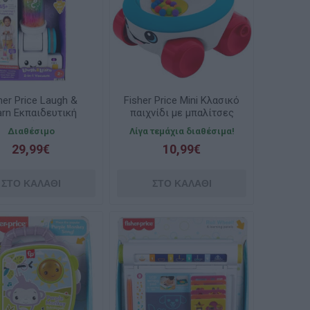
her Price Laugh &
Fisher Price Mini Κλασικό
arn Εκπαιδευτική
παιχνίδι με μπαλίτσες
εκτρική Σκούπα
JKD57
Διαθέσιμο
Λίγα τεμάχια διαθέσιμα!
JMM35
29,99€
10,99€