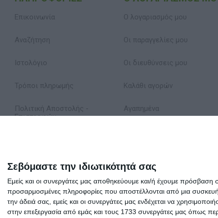
Επικοινωνία
Ο λογαριασμός μου
Αναζήτηση
Οι παραγγελίες μου
Ιστολόγιο
Οι διευθύνσεις μου
Τρόποι πληρωμής
Καλάθι αγορών
Πολιτική Αποστολής -
Αγαπημένα
Επιστροφών
Δήλωση Απορρήτου
Όροι Χρήσης
Σεβόμαστε την ιδιωτικότητά σας
Εμείς και οι συνεργάτες μας αποθηκεύουμε και/ή έχουμε πρόσβαση 
Σχετικά με εμάς
προσαρμοσμένες πληροφορίες που αποστέλλονται από μια συσκευή γι
την άδειά σας, εμείς και οι συνεργάτες μας ενδέχεται να χρησιμοπ
στην επεξεργασία από εμάς και τους 1733 συνεργάτες μας όπως περι