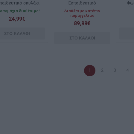
παιδευτικό σκυλάκι
Εκπαιδευτικό
Φωτ
καλίας - Ροζ JMM45
Τροχόσπιτο 3 σε 1
Ύφ
γα τεμάχια διαθέσιμα!
Διαθέσιμο κατόπιν
Smart Stages HCK81
παραγγελίας
24,99€
89,99€
1
2
3
4