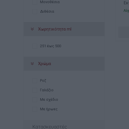
Μονοθέσια
Εκ
αγ
Λί
Διθέσια
Χωρητικότητα ml
251 έως 500
Χρώμα
Ροζ
Γαλάζιο
Με σχέδιο
Με ήρωες
Κατασκευαστές