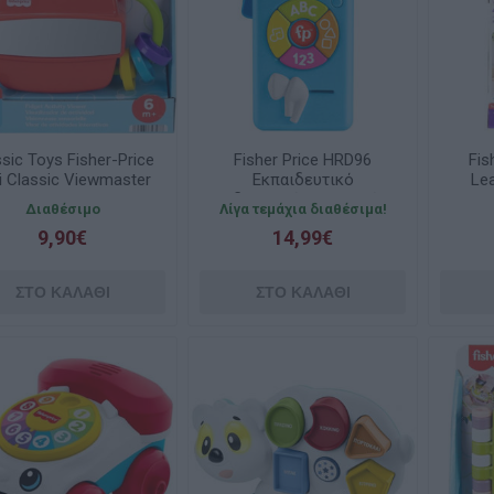
sic Toys Fisher-Price
Fisher Price HRD96
Fis
i Classic Viewmaster
Εκπαιδευτικό
Le
JKD58
Ραδιοφωνάκι – Σκυλάκι
Ηλ
Διαθέσιμο
Λίγα τεμάχια διαθέσιμα!
Παίζω & Μαθαίνω
9,90€
14,99€