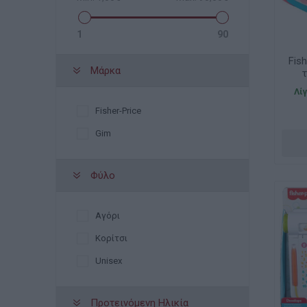
1
90
Fish
Μάρκα
Λί
Fisher-Price
Gim
Φύλο
Αγόρι
Κορίτσι
Unisex
Προτεινόμενη Ηλικία