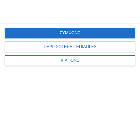
ΣΥΜΦΩΝΩ
ΠΕΡΙΣΣΟΤΕΡΕΣ ΕΠΙΛΟΓΕΣ
Χαρτί χαρταετού Folia
Χαρτί χαρταετού Folia
ΔΙΑΦΩΝΩ
κίτρινο 70x100cm 42g/m²
κόκκινο 70x100cm 42g/m²
σε ρολλό 88120-12
σε ρολλό 88120-20
Διαθέσιμο
Διαθέσιμο
1,20€
1,10€
1
2