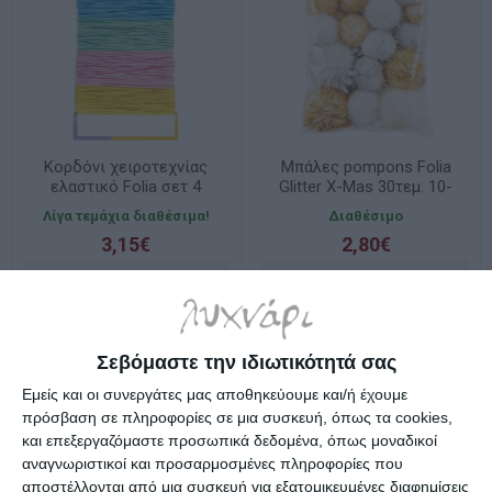
Κορδόνι χειροτεχνίας
Μπάλες pompons Folia
ελαστικό Folia σετ 4
Glitter X-Mas 30τεμ. 10-
χρωμάτων 1mm x 5m
40mm 50313
Λίγα τεμάχια διαθέσιμα!
Διαθέσιμο
3,15€
2,80€
Σεβόμαστε την ιδιωτικότητά σας
Εμείς και οι συνεργάτες μας αποθηκεύουμε και/ή έχουμε
πρόσβαση σε πληροφορίες σε μια συσκευή, όπως τα cookies,
και επεξεργαζόμαστε προσωπικά δεδομένα, όπως μοναδικοί
αναγνωριστικοί και προσαρμοσμένες πληροφορίες που
αποστέλλονται από μια συσκευή για εξατομικευμένες διαφημίσεις