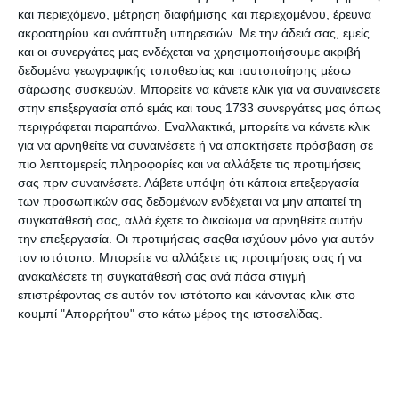
και περιεχόμενο, μέτρηση διαφήμισης και περιεχομένου, έρευνα
ακροατηρίου και ανάπτυξη υπηρεσιών.
Με την άδειά σας, εμείς
και οι συνεργάτες μας ενδέχεται να χρησιμοποιήσουμε ακριβή
δεδομένα γεωγραφικής τοποθεσίας και ταυτοποίησης μέσω
Μπάλες pompons Folia
Μπάλες pompons wool
σάρωσης συσκευών. Μπορείτε να κάνετε κλικ για να συναινέσετε
Metalic X-Mas 30τεμ. 10-
Folia Pastell 24τεμ. 30mm
50mm 50395
50242
στην επεξεργασία από εμάς και τους 1733 συνεργάτες μας όπως
Διαθέσιμο
Διαθέσιμο
περιγράφεται παραπάνω. Εναλλακτικά, μπορείτε να κάνετε κλικ
2,60€
4,45€
για να αρνηθείτε να συναινέσετε ή να αποκτήσετε πρόσβαση σε
πιο λεπτομερείς πληροφορίες και να αλλάξετε τις προτιμήσεις
σας πριν συναινέσετε.
Λάβετε υπόψη ότι κάποια επεξεργασία
των προσωπικών σας δεδομένων ενδέχεται να μην απαιτεί τη
συγκατάθεσή σας, αλλά έχετε το δικαίωμα να αρνηθείτε αυτήν
την επεξεργασία. Οι προτιμήσεις σαςθα ισχύουν μόνο για αυτόν
τον ιστότοπο. Μπορείτε να αλλάξετε τις προτιμήσεις σας ή να
ανακαλέσετε τη συγκατάθεσή σας ανά πάσα στιγμή
επιστρέφοντας σε αυτόν τον ιστότοπο και κάνοντας κλικ στο
κουμπί "Απορρήτου" στο κάτω μέρος της ιστοσελίδας.