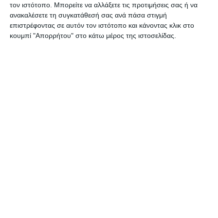
τον ιστότοπο. Μπορείτε να αλλάξετε τις προτιμήσεις σας ή να
ανακαλέσετε τη συγκατάθεσή σας ανά πάσα στιγμή
επιστρέφοντας σε αυτόν τον ιστότοπο και κάνοντας κλικ στο
κουμπί "Απορρήτου" στο κάτω μέρος της ιστοσελίδας.
Χάρακας Ilca 20cm
Χάρακας Ilca 50cm
Διαθέσιμο
Διαθέσιμο
0,62€
1,15€
Κατηγορίες
Κατασκευαστές