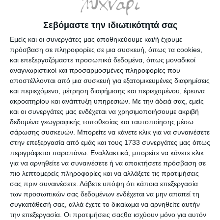
Σεβόμαστε την ιδιωτικότητά σας
Εμείς και οι συνεργάτες μας αποθηκεύουμε και/ή έχουμε
πρόσβαση σε πληροφορίες σε μια συσκευή, όπως τα cookies,
και επεξεργαζόμαστε προσωπικά δεδομένα, όπως μοναδικοί
αναγνωριστικοί και προσαρμοσμένες πληροφορίες που
αποστέλλονται από μια συσκευή για εξατομικευμένες διαφημίσεις
Τρίγωνα Ilca Set 2 τεμαχίων
Τρίγωνα Ilca Set 2 τεμαχίων
31cm. 45° & 60° Ν.72700
35cm. 45° & 60° Ν.72500
και περιεχόμενο, μέτρηση διαφήμισης και περιεχομένου, έρευνα
ακροατηρίου και ανάπτυξη υπηρεσιών.
Με την άδειά σας, εμείς
Λίγα τεμάχια διαθέσιμα!
Διαθέσιμο
και οι συνεργάτες μας ενδέχεται να χρησιμοποιήσουμε ακριβή
2,90€
4,26€
δεδομένα γεωγραφικής τοποθεσίας και ταυτοποίησης μέσω
σάρωσης συσκευών. Μπορείτε να κάνετε κλικ για να συναινέσετε
στην επεξεργασία από εμάς και τους 1733 συνεργάτες μας όπως
περιγράφεται παραπάνω. Εναλλακτικά, μπορείτε να κάνετε κλικ
για να αρνηθείτε να συναινέσετε ή να αποκτήσετε πρόσβαση σε
πιο λεπτομερείς πληροφορίες και να αλλάξετε τις προτιμήσεις
σας πριν συναινέσετε.
Λάβετε υπόψη ότι κάποια επεξεργασία
των προσωπικών σας δεδομένων ενδέχεται να μην απαιτεί τη
συγκατάθεσή σας, αλλά έχετε το δικαίωμα να αρνηθείτε αυτήν
την επεξεργασία. Οι προτιμήσεις σαςθα ισχύουν μόνο για αυτόν