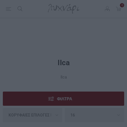
0
Ilca
Ilca
ΦΊΛΤΡΑ