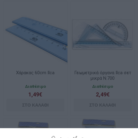
Xάρακας 60cm Ilca
Γεωμετρικά όργανα Ilca σετ
μικρά Ν.700
Διαθέσιμο
Διαθέσιμο
1,49€
2,49€