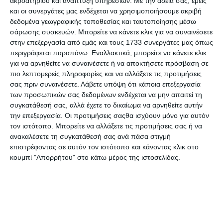
ακροατηρίου και ανάπτυξη υπηρεσιών.
Με την άδειά σας, εμείς
και οι συνεργάτες μας ενδέχεται να χρησιμοποιήσουμε ακριβή
δεδομένα γεωγραφικής τοποθεσίας και ταυτοποίησης μέσω
σάρωσης συσκευών. Μπορείτε να κάνετε κλικ για να συναινέσετε
Κατηγορίες
στην επεξεργασία από εμάς και τους 1733 συνεργάτες μας όπως
περιγράφεται παραπάνω. Εναλλακτικά, μπορείτε να κάνετε κλικ
για να αρνηθείτε να συναινέσετε ή να αποκτήσετε πρόσβαση σε
Κατασκευαστές
πιο λεπτομερείς πληροφορίες και να αλλάξετε τις προτιμήσεις
σας πριν συναινέσετε.
Λάβετε υπόψη ότι κάποια επεξεργασία
των προσωπικών σας δεδομένων ενδέχεται να μην απαιτεί τη
συγκατάθεσή σας, αλλά έχετε το δικαίωμα να αρνηθείτε αυτήν
την επεξεργασία. Οι προτιμήσεις σαςθα ισχύουν μόνο για αυτόν
τον ιστότοπο. Μπορείτε να αλλάξετε τις προτιμήσεις σας ή να
Ενημερωτικό δελτίο
ανακαλέσετε τη συγκατάθεσή σας ανά πάσα στιγμή
επιστρέφοντας σε αυτόν τον ιστότοπο και κάνοντας κλικ στο
κουμπί "Απορρήτου" στο κάτω μέρος της ιστοσελίδας.
ΠΛΗΡΟΦΟΡΊΕΣ