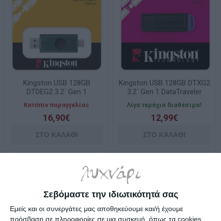
Kingston USB 128GB
Kingston USB 128GB DTXG2
DTDEG2 3.2΄ Gen 1
3.2΄ Gen 1 DataTraveler
DataTraveler A+USB
Exodia Black
Κατόπιν παραγγελίας
Λίγα τεμάχια διαθέσιμα!
16,90€
12,99€
Σεβόμαστε την ιδιωτικότητά σας
Εμείς και οι συνεργάτες μας αποθηκεύουμε και/ή έχουμε
πρόσβαση σε πληροφορίες σε μια συσκευή, όπως τα cookies,