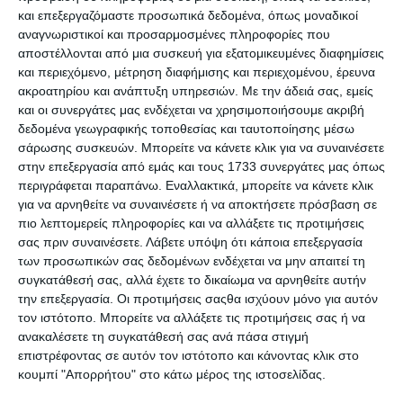
και επεξεργαζόμαστε προσωπικά δεδομένα, όπως μοναδικοί
αναγνωριστικοί και προσαρμοσμένες πληροφορίες που
αποστέλλονται από μια συσκευή για εξατομικευμένες διαφημίσεις
και περιεχόμενο, μέτρηση διαφήμισης και περιεχομένου, έρευνα
Kingston USB 64GB 2τμχ.
Kingston USB 64GB 3.2 Stick
ακροατηρίου και ανάπτυξη υπηρεσιών.
Με την άδειά σας, εμείς
3.2 Stick Data Traveler
Data Traveler DTX/64GB
και οι συνεργάτες μας ενδέχεται να χρησιμοποιήσουμε ακριβή
DTXM/64GB-2pieces
δεδομένα γεωγραφικής τοποθεσίας και ταυτοποίησης μέσω
Διαθέσιμο
Διαθέσιμο
σάρωσης συσκευών. Μπορείτε να κάνετε κλικ για να συναινέσετε
15,90€
7,99€
στην επεξεργασία από εμάς και τους 1733 συνεργάτες μας όπως
περιγράφεται παραπάνω. Εναλλακτικά, μπορείτε να κάνετε κλικ
για να αρνηθείτε να συναινέσετε ή να αποκτήσετε πρόσβαση σε
πιο λεπτομερείς πληροφορίες και να αλλάξετε τις προτιμήσεις
σας πριν συναινέσετε.
Λάβετε υπόψη ότι κάποια επεξεργασία
των προσωπικών σας δεδομένων ενδέχεται να μην απαιτεί τη
συγκατάθεσή σας, αλλά έχετε το δικαίωμα να αρνηθείτε αυτήν
την επεξεργασία. Οι προτιμήσεις σαςθα ισχύουν μόνο για αυτόν
τον ιστότοπο. Μπορείτε να αλλάξετε τις προτιμήσεις σας ή να
ανακαλέσετε τη συγκατάθεσή σας ανά πάσα στιγμή
επιστρέφοντας σε αυτόν τον ιστότοπο και κάνοντας κλικ στο
κουμπί "Απορρήτου" στο κάτω μέρος της ιστοσελίδας.