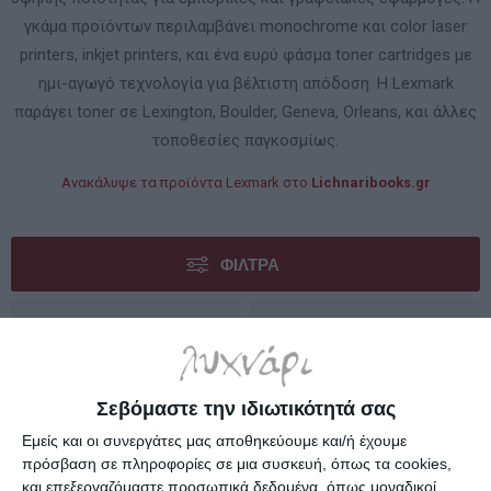
γκάμα προϊόντων περιλαμβάνει monochrome και color laser
printers, inkjet printers, και ένα ευρύ φάσμα toner cartridges με
ημι-αγωγό τεχνολογία για βέλτιστη απόδοση. Η Lexmark
παράγει toner σε Lexington, Boulder, Geneva, Orleans, και άλλες
τοποθεσίες παγκοσμίως.
Ανακάλυψε τα προϊόντα Lexmark στο
Lichnaribooks.gr
ΦΊΛΤΡΑ
Σεβόμαστε την ιδιωτικότητά σας
Εμείς και οι συνεργάτες μας αποθηκεύουμε και/ή έχουμε
πρόσβαση σε πληροφορίες σε μια συσκευή, όπως τα cookies,
και επεξεργαζόμαστε προσωπικά δεδομένα, όπως μοναδικοί