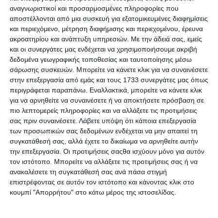
αναγνωριστικοί και προσαρμοσμένες πληροφορίες που
αποστέλλονται από μια συσκευή για εξατομικευμένες διαφημίσεις
και περιεχόμενο, μέτρηση διαφήμισης και περιεχομένου, έρευνα
ακροατηρίου και ανάπτυξη υπηρεσιών.
Με την άδειά σας, εμείς
και οι συνεργάτες μας ενδέχεται να χρησιμοποιήσουμε ακριβή
δεδομένα γεωγραφικής τοποθεσίας και ταυτοποίησης μέσω
Lexmark 51B2000 black
σάρωσης συσκευών. Μπορείτε να κάνετε κλικ για να συναινέσετε
Toner
στην επεξεργασία από εμάς και τους 1733 συνεργάτες μας όπως
Κατόπιν παραγγελίας
περιγράφεται παραπάνω. Εναλλακτικά, μπορείτε να κάνετε κλικ
103,00€
για να αρνηθείτε να συναινέσετε ή να αποκτήσετε πρόσβαση σε
πιο λεπτομερείς πληροφορίες και να αλλάξετε τις προτιμήσεις
σας πριν συναινέσετε.
Λάβετε υπόψη ότι κάποια επεξεργασία
των προσωπικών σας δεδομένων ενδέχεται να μην απαιτεί τη
συγκατάθεσή σας, αλλά έχετε το δικαίωμα να αρνηθείτε αυτήν
την επεξεργασία. Οι προτιμήσεις σαςθα ισχύουν μόνο για αυτόν
τον ιστότοπο. Μπορείτε να αλλάξετε τις προτιμήσεις σας ή να
Κατηγορίες
ανακαλέσετε τη συγκατάθεσή σας ανά πάσα στιγμή
επιστρέφοντας σε αυτόν τον ιστότοπο και κάνοντας κλικ στο
κουμπί "Απορρήτου" στο κάτω μέρος της ιστοσελίδας.
Κατασκευαστές