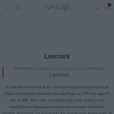
0
Lexmark
ΑΜΕΡΙΚΑΝΙΚΟ BRAND ΕΚΤΥΠΩΤΩΝ & TONER CARTRIDGES
Lexmark
Η Lexmark International, Inc. είναι μια αμερικάνικη εταιρία με
έδρα το Lexington, Kentucky που ιδρύθηκε το 1991 ως spinoff
από τη IBM. Από τότε, η Lexmark έχει γίνει ηγέτης στην
ανάπτυξη και παραγωγή εκτυπωτών και toner cartridges
υψηλής ποιότητας για εμπορικές και γραφειακές εφαρμογές. Η