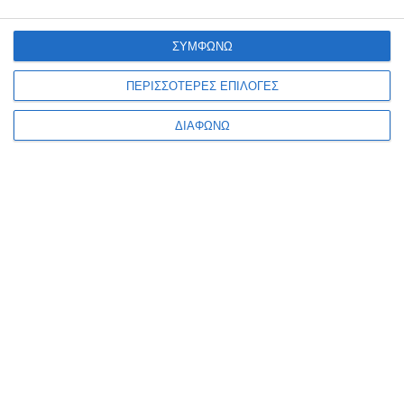
ΣΥΜΦΩΝΩ
ΠΕΡΙΣΣΟΤΕΡΕΣ ΕΠΙΛΟΓΕΣ
ΔΙΑΦΩΝΩ
VIRTUAL TOUR
ΤΡΌΠΟΙ ΠΛΗΡΩΜΉΣ
🚚
Δωρεάν αποστολή
Για παραγγελίες άνω των
39,90€